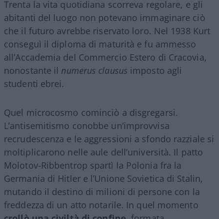
Trenta la vita quotidiana scorreva regolare, e gli
abitanti del luogo non potevano immaginare ciò
che il futuro avrebbe riservato loro. Nel 1938 Kurt
conseguì il diploma di maturità e fu ammesso
all’Accademia del Commercio Estero di Cracovia,
nonostante il
numerus clausus
imposto agli
studenti ebrei.
Quel microcosmo cominciò a disgregarsi.
L’antisemitismo conobbe un’improvvisa
recrudescenza e le aggressioni a sfondo razziale si
moltiplicarono nelle aule dell’università. Il patto
Molotov-Ribbentrop spartì la Polonia fra la
Germania di Hitler e l’Unione Sovietica di Stalin,
mutando il destino di milioni di persone con la
freddezza di un atto notarile. In quel momento
crollò una civiltà di confine
, formata