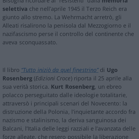
Bisogna ricordare ai “resistenti” dalla
memoria
selettiva
che nell’aprile 1945 il Terzo Reich era
giunto allo stremo. La Wehrmacht arretrò, gli
Alleati risalirono la penisola dal Mezzogiorno e il
nazifascismo perse il controllo del continente che
aveva sconquassato.
Il libro
“Tutto iniziò da quel finestrino”
di
Ugo
Rosenberg
(
Edizioni Croce
) riporta il 25 aprile alla
sua verità storica.
Kurt Rosenberg
, un ebreo
polacco perseguitato dalle ideologie totalitarie,
attraversò i principali scenari del Novecento: la
distruzione della Polonia, l’inquietante accordo fra
nazismo e stalinismo, la deriva sanguinosa dei
Balcani, l’Italia delle leggi razziali e l’avanzata delle
forze alleate, che resero possibile la liberazione