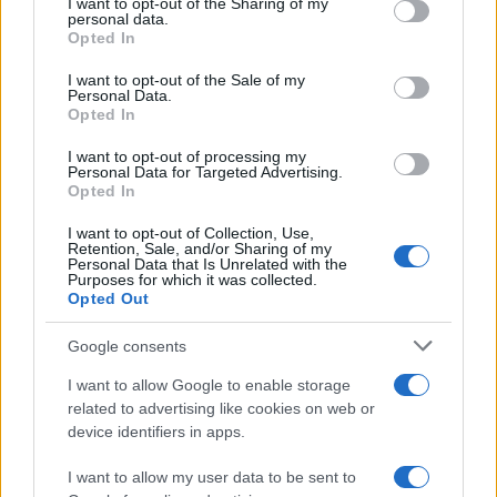
vagone serrato, il corpo che si piega verso una
I want to opt-out of the Sharing of my
personal data.
fessura d’aria, la mano tesa di un ferroviere
Opted In
polacco. In pochi istanti si concentra
la verità di
I want to opt-out of the Sale of my
un secolo
, nel quale la deportazione fu una
Personal Data.
Opted In
tecnica del potere e la salvezza il frutto di gesti
individuali. Da lì in avanti, la fuga di Kurt smise di
I want to opt-out of processing my
Personal Data for Targeted Advertising.
essere una vicenda privata e si inserì nella rovina
Opted In
europea.
I want to opt-out of Collection, Use,
Retention, Sale, and/or Sharing of my
Personal Data that Is Unrelated with the
La fuga di Kurt Rosenberg
Purposes for which it was collected.
Opted Out
Kurt fuggì con gli amici d’infanzia Wolf e Janek
Google consents
lungo una porzione d’Europa che andava
disfacendosi sotto il peso della guerra. Nella
I want to allow Google to enable storage
related to advertising like cookies on web or
cosmopolita Bucarest credette di aver trovato una
device identifiers in apps.
tregua; ma il
pogrom
del gennaio 1941, scatenato
dalla Guardia di Ferro, erede del movimento di
I want to allow my user data to be sent to