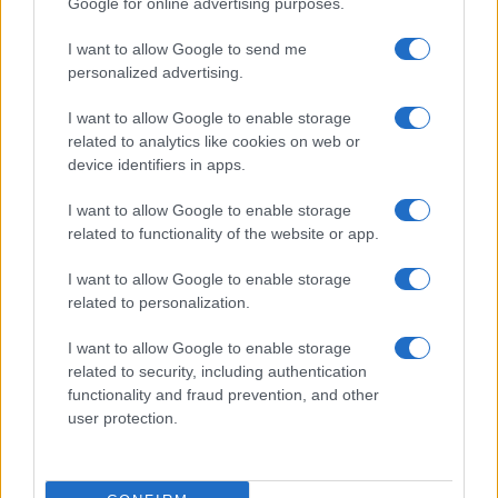
Google for online advertising purposes.
Corneliu Zelea Codreanu
, travolse anche
quell’illusione e lasciò nelle sinagoghe incendiate
I want to allow Google to send me
e nei corpi riversi al suolo la prova che
personalized advertising.
l’antisemitismo non si esaurisse nell’universo
I want to allow Google to enable storage
tedesco
. L’odio antiebraico trovò in molti Paesi
related to analytics like cookies on web or
complicità locali e tradizioni già predisposte a
device identifiers in apps.
saldarsi con il radicalismo del tempo.
I want to allow Google to enable storage
related to functionality of the website or app.
A Belgrado i profughi ebrei erano in attesa di
I want to allow Google to enable storage
partire per l’allora Mandato britannico di
related to personalization.
Palestina. Rosenberg ricorda l’esitazione del
Foreign Office, deciso a contenere i flussi
I want to allow Google to enable storage
related to security, including authentication
migratori verso la Terra d’Israele, la prudenza di
functionality and fraud prevention, and other
Londra nei confronti del mondo arabo e il
ruolo
user protection.
svolto dal Gran Muftì di Gerusalemme
nel
campo filo-tedesco.