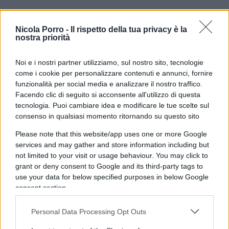
Il varco nel convoglio
Nicola Porro -
Il rispetto della tua privacy è la
nostra priorità
Nella notte fra il 12 e il 13 aprile 1940, durante
una deportazione effettuata dai sovietici, Kurt si
Noi e i nostri partner utilizziamo, sul nostro sito, tecnologie
ritrovò in un vagone stipato di donne e bambini.
come i cookie per personalizzare contenuti e annunci, fornire
funzionalità per social media e analizzare il nostro traffico.
In alto si aprì una fessura minima; il ragazzo
Facendo clic di seguito si acconsente all'utilizzo di questa
osservò il soldato di guardia, ne studiò i
tecnologia. Puoi cambiare idea e modificare le tue scelte sul
movimenti e, dopo aver atteso l’istante propizio, si
consenso in qualsiasi momento ritornando su questo sito
arrampicò lasciandosi cadere all’esterno, aiutato
Please note that this website/app uses one or more Google
da un ferroviere polacco che accettò di
services and may gather and store information including but
compromettersi pur di salvarlo
. Il libro deve il
not limited to your visit or usage behaviour. You may click to
grant or deny consent to Google and its third-party tags to
suo titolo proprio a quest’evento.
use your data for below specified purposes in below Google
consent section.
Personal Data Processing Opt Outs
L’episodio colpisce per la sua forza simbolica: il