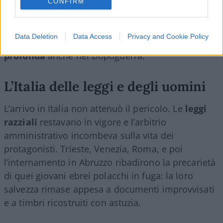
CONFIRM
La tragedia ebraica si mosse così in un intreccio di
diplomazia, interessi strategici e ostilità
Data Deletion
Data Access
Privacy and Cookie Policy
ideologiche che avrebbe lasciato
un’impronta
profonda
anche nel Dopoguerra.
L’Italia delle leggi e degli uomini
L’arrivo in Italia non attenuò il pericolo. Le
leggi
razziali
restavano in vigore e l’arbitrio
amministrativo incombeva sulla vita dei
protagonisti. Trieste, Venezia, Roma, e poi
l’internamento in Abruzzo ribadirono la precarietà
di quei giovani ebrei polacchi in fuga: la loro
salvezza rimase appesa a documenti improvvisati
e a timbri ricostruiti con astuzia.