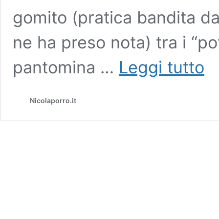
gomito (pratica bandita d
ne ha preso nota) tra i “po
Folli
pantomina …
Leggi tutto
polit
corr
“La
Nicolaporro.it
razz
bian
Può
infet