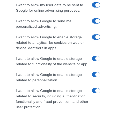
La ripartenza post Covid di Generali poggia anche
I want to allow my user data to be sent to
sull’arte e sulla cultura, da sempre costanti nella
Google for online advertising purposes.
storia del big triestino. Vediamo i passi principali.
I want to allow Google to send me
Dopo 500 anni le Procuratie Vecchie
, tesoro
personalized advertising.
architettonico di
Piazza San Marco a Venezia,
riapriranno al pubblico
. Merito del progetto di
I want to allow Google to enable storage
recupero e valorizzazione del complesso che
related to analytics like cookies on web or
device identifiers in apps.
Generali ha affidato allo studio David Chipperfield
Architects e che terminerà a dicembre.
I want to allow Google to enable storage
Diventeranno l’
hub globale di The Human Safety
related to functionality of the website or app.
Net
, la fondazione nata nel 2017 con la missione
I want to allow Google to enable storage
di liberare il potenziale delle persone vulnerabili
related to personalization.
affinché possano migliorare le condizioni di vita
I want to allow Google to enable storage
delle loro famiglie e delle loro comunità. I
related to security, including authentication
programmi offrono sostegno a famiglie con
functionality and fraud prevention, and other
bambini fino a sei anni di età e promuovono
user protection.
l’integrazione dei rifugiati attraverso il lavoro e