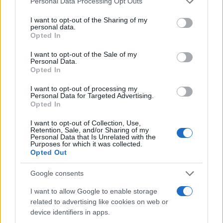
Personal Data Processing Opt Outs
I want to opt-out of the Sharing of my
personal data.
Procuratie Vecchie cuore della cultura e della
Opted In
solidarietà
I want to opt-out of the Sale of my
Personal Data.
Opted In
I want to opt-out of processing my
Personal Data for Targeted Advertising.
Opted In
I want to opt-out of Collection, Use,
Retention, Sale, and/or Sharing of my
Personal Data that Is Unrelated with the
Purposes for which it was collected.
Opted Out
Google consents
I want to allow Google to enable storage
Il complesso delle Procuratie Vecchie in Piazza
related to advertising like cookies on web or
San Marco a Venezia (Credit Martino Lombezzi)
device identifiers in apps.