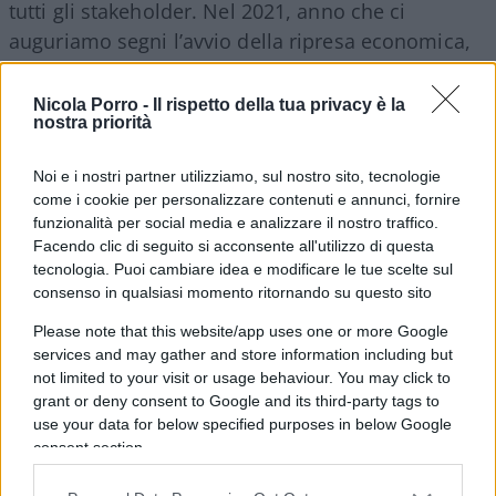
tutti gli stakeholder. Nel 2021, anno che ci
auguriamo segni l’avvio della ripresa economica,
celebriamo il nostro anniversario attraverso un
palinsesto di iniziative che uniscono passato e
Nicola Porro -
Il rispetto della tua privacy è la
nostra priorità
futuro per offrire nuove opportunità di crescita e
condivisione. Vogliamo partecipare allo sviluppo
Noi e i nostri partner utilizziamo, sul nostro sito, tecnologie
di una società sempre più sostenibile mettendo in
come i cookie per personalizzare contenuti e annunci, fornire
campo l’ambizioso programma di investimenti
funzionalità per social media e analizzare il nostro traffico.
Facendo clic di seguito si acconsente all'utilizzo di questa
Fenice 190. Al tempo stesso, intendiamo
tecnologia. Puoi cambiare idea e modificare le tue scelte sul
valorizzare la straordinaria eredità di competenze
consenso in qualsiasi momento ritornando su questo sito
e di memoria della Compagnia affinché sia
Please note that this website/app uses one or more Google
stimolo di conoscenza e ispirazione per le
services and may gather and store information including but
prossime generazioni”, spiega il Presidente di
not limited to your visit or usage behaviour. You may click to
Assicurazioni Generali,
Gabriele Galateri di
grant or deny consent to Google and its third-party tags to
use your data for below specified purposes in below Google
Genola
.
consent section.