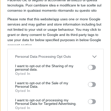
🔍
🎱
Verifica risposte
Svela soluzione
tecnologia. Puoi cambiare idea e modificare le tue scelte sul
consenso in qualsiasi momento ritornando su questo sito
1
Aggettivo francese che indica soggetti o elementi
differenti, usato in testi bibliografici e cataloghi
Please note that this website/app uses one or more Google
services and may gather and store information including but
not limited to your visit or usage behaviour. You may click to
grant or deny consent to Google and its third-party tags to
use your data for below specified purposes in below Google
consent section.
Personal Data Processing Opt Outs
I want to opt-out of the Sharing of my
personal data.
Opted In
I want to opt-out of the Sale of my
Personal Data.
Opted In
I want to opt-out of processing my
Personal Data for Targeted Advertising.
Opted In