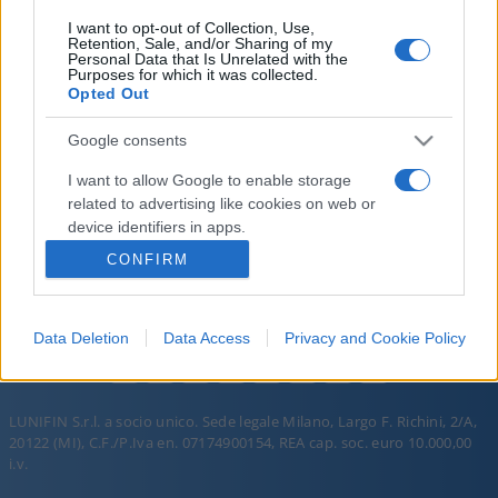
I want to opt-out of Collection, Use,
Retention, Sale, and/or Sharing of my
Personal Data that Is Unrelated with the
Purposes for which it was collected.
Opted Out
Google consents
I want to allow Google to enable storage
PORROGRAMMA
PORROGRAMMA
related to advertising like cookies on web or
DEL 03 GIU 2026
DEL 05 GIU 2026
device identifiers in apps.
CONFIRM
I want to allow my user data to be sent to
Google for online advertising purposes.
Data Deletion
Data Access
Privacy and Cookie Policy
I want to allow Google to send me
personalized advertising.
I want to allow Google to enable storage
LUNIFIN S.r.l. a socio unico. Sede legale Milano, Largo F. Richini, 2/A,
related to analytics like cookies on web or
20122 (MI), C.F./P.Iva en. 07174900154, REA cap. soc. euro 10.000,00
device identifiers in apps.
i.v.