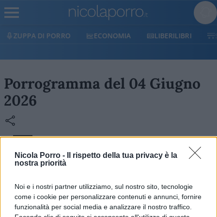
ZUPPA DI PORRO
ECONOMIA
LIBERILIBRI
Porrogramma del 04 Giugno
2026
Il Porrogramma è il Cruciverba di Nicola Porro: un
Nicola Porro -
Il rispetto della tua privacy è la
gioco enigmistico che mixa attualità, cultura e un
nostra priorità
pizzico di ironia. Sfida la tua mente e scopri se sei
all’altezza delle definizioni più pungenti!
Noi e i nostri partner utilizziamo, sul nostro sito, tecnologie
come i cookie per personalizzare contenuti e annunci, fornire
funzionalità per social media e analizzare il nostro traffico.
Facendo clic di seguito si acconsente all'utilizzo di questa