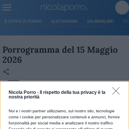
ZUPPA DI PORRO
ECONOMIA
LIBERILIBRI
Porrogramma del 15 Maggio
2026
Il Porrogramma è il Cruciverba di Nicola Porro: un
Nicola Porro -
Il rispetto della tua privacy è la
gioco enigmistico che mixa attualità, cultura e un
nostra priorità
pizzico di ironia. Sfida la tua mente e scopri se sei
all’altezza delle definizioni più pungenti!
Noi e i nostri partner utilizziamo, sul nostro sito, tecnologie
come i cookie per personalizzare contenuti e annunci, fornire
funzionalità per social media e analizzare il nostro traffico.
Facendo clic di seguito si acconsente all'utilizzo di questa