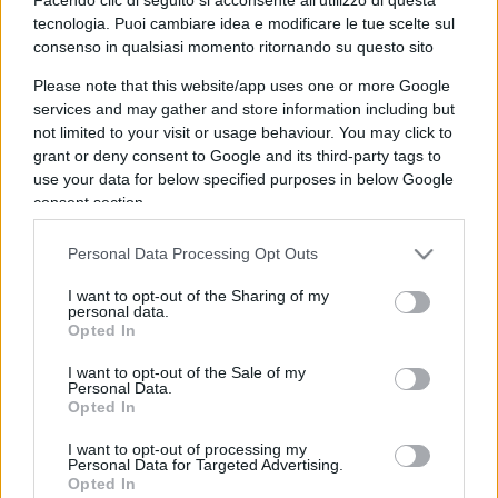
🔍
🎱
Verifica risposte
Svela soluzione
tecnologia. Puoi cambiare idea e modificare le tue scelte sul
consenso in qualsiasi momento ritornando su questo sito
1
Termine inglese che indica la parte inferiore di qualcosa
o l'ultimo posto in una graduatoria.
Please note that this website/app uses one or more Google
services and may gather and store information including but
not limited to your visit or usage behaviour. You may click to
grant or deny consent to Google and its third-party tags to
use your data for below specified purposes in below Google
consent section.
Personal Data Processing Opt Outs
I want to opt-out of the Sharing of my
personal data.
Opted In
I want to opt-out of the Sale of my
Personal Data.
Opted In
I want to opt-out of processing my
Personal Data for Targeted Advertising.
Opted In