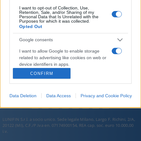
I want to opt-out of Collection, Use,
Retention, Sale, and/or Sharing of my
Personal Data that Is Unrelated with the
Purposes for which it was collected.
Opted Out
Google consents
I want to allow Google to enable storage
PORROGRAMMA
PORROGRAMMA
related to advertising like cookies on web or
DEL 14 MAG 2026
DEL 16 MAG 2026
device identifiers in apps.
CONFIRM
I want to allow my user data to be sent to
Google for online advertising purposes.
Data Deletion
Data Access
Privacy and Cookie Policy
I want to allow Google to send me
personalized advertising.
I want to allow Google to enable storage
LUNIFIN S.r.l. a socio unico. Sede legale Milano, Largo F. Richini, 2/A,
related to analytics like cookies on web or
20122 (MI), C.F./P.Iva en. 07174900154, REA cap. soc. euro 10.000,00
device identifiers in apps.
i.v.