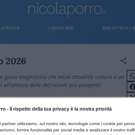
LA POSTA
LIBERILIBRI
BIBLIOTECA L
o 2026
n gioco enigmistico che mixa attualità, cultura e un
i all’altezza delle definizioni più pungenti!
ORIZZONTALI
rro -
Il rispetto della tua privacy è la nostra priorità
1
indicatore di grandezza o
quantità usato per valutare
re estensione o capacità
ri partner utilizziamo, sul nostro sito, tecnologie come i cookie per pers
estensione o capacità
annunci, fornire funzionalità per social media e analizzare il nostro traff