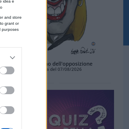
e idea e
to
er and store
to grant or
ed purposes
L'ottimismo dell'opposizione
Vignetta del 07/08/2026