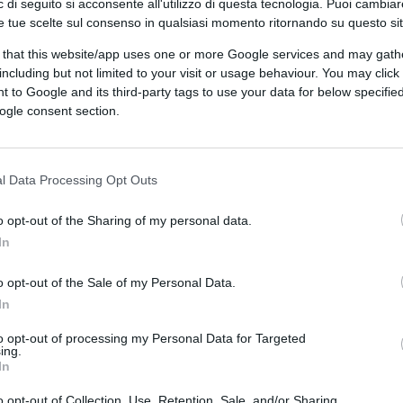
 di seguito si acconsente all'utilizzo di questa tecnologia. Puoi cambiar
6
codice postale statunitense
e tue scelte sul consenso in qualsiasi momento ritornando su questo si
impiegato per lo
smistamento della
 that this website/app uses one or more Google services and may gath
corrispondenza
including but not limited to your visit or usage behaviour. You may click 
9
Sigla che indica piano
 to Google and its third-party tags to use your data for below specifi
pluriennale di protezione o
ogle consent section.
intervento coordinato
10
aggettivo che indica
provenienza dall'isola
l Data Processing Opt Outs
d'Elba
12
termine francese che
o opt-out of the Sharing of my personal data.
indica competenza pratica
In
e savoir faire
VERTICALI
o opt-out of the Sale of my Personal Data.
14
Sigla che indica servizio
1
Sigla che indica megapixel,
pubblico locale o azienda
In
unità di risoluzione nelle
municipalizzata
immagini digitali
to opt-out of processing my Personal Data for Targeted
15
diminutivo femminile
ing.
2
avverbio latino impiegato
In
usato in alcune lingue per
nelle locuzioni giuridiche
Josephine
o opt-out of Collection, Use, Retention, Sale, and/or Sharing