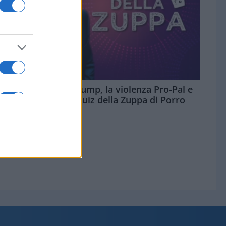
La goduria per Trump, la violenza Pro-Pal e
Lilli Gruber: il Quiz della Zuppa di Porro