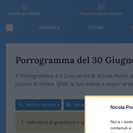
ZUPPA DI PORRO
POLITICO QUOTIDIANO
CRONACA
ESTERI
Porrogramma del 30 Giugn
Il Porrogramma è il Cruciverba di Nicola Porro: u
pizzico di ironia. Sfida la tua mente e scopri se se
🔍
🎱
Verifica risposte
Svela soluzione
Nicola Po
1
indicatore di grandezza o quantità usato per valuta
Noi e i nost
contenuti e 