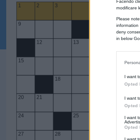
Facendo clic
modificare l
Please note
information 
deny consent
in below Go
Persona
I want t
Opted 
I want t
Opted 
I want 
Advertis
Opted 
I want t