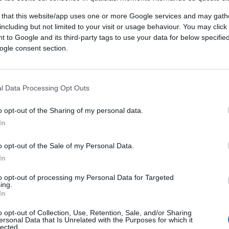
lia, questi fanno come lui.
 that this website/app uses one or more Google services and may gath
including but not limited to your visit or usage behaviour. You may click 
 to Google and its third-party tags to use your data for below specifi
ogle consent section.
l Data Processing Opt Outs
n agguato organizzato e coordinato da qualcuno che
o opt-out of the Sharing of my personal data.
In
o opt-out of the Sale of my Personal Data.
In
to opt-out of processing my Personal Data for Targeted
ing.
 stati sparati colpi di pistola contro la sede della cgil.
In
morali ed etici secondo MdP? No?
o opt-out of Collection, Use, Retention, Sale, and/or Sharing
ersonal Data that Is Unrelated with the Purposes for which it
lected.