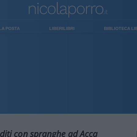
LA POSTA
LIBERILIBRI
BIBLIOTECA L
diti con spranghe ad Acca