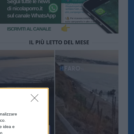
IL PIÙ LETTO DEL MESE
onalizzare
ico.
e idea e
to