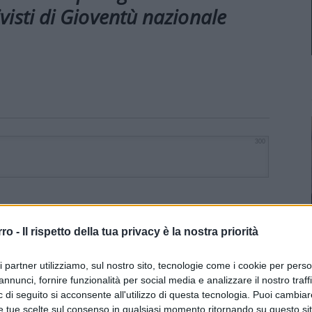
ivisti di Gioventù nazionale
300
rro -
Il rispetto della tua privacy è la nostra priorità
ri partner utilizziamo, sul nostro sito, tecnologie come i cookie per pers
annunci, fornire funzionalità per social media e analizzare il nostro traff
 di seguito si acconsente all'utilizzo di questa tecnologia. Puoi cambiar
e tue scelte sul consenso in qualsiasi momento ritornando su questo si