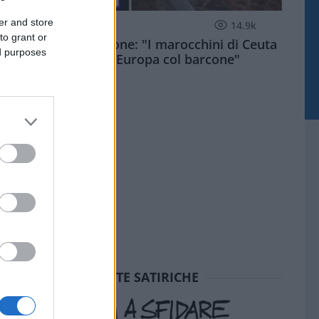
er and store
ESTERI
14.9k
to grant or
Meloni aveva ragione: "I marocchini di Ceuta
ed purposes
sbarcano in Europa col barcone"
SEDUTE SATIRICHE