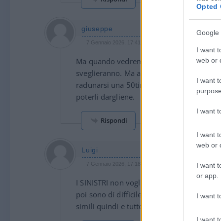
Opted 
giuseppe
Google 
7 Gennaio 2026, 17:41 17:41
I want t
Ma quando vedremo im po’ di furbizia nei mi
web or d
sveglieranno. Ma aspettarselo visto che i s
I want t
radunarsi una 50tina aspettarli di nascost
purpose
poterli dargliene.
I want 
Rispondi
I want t
web or d
Luigi
7 Gennaio 2026, 17:18 17:18
I want t
or app.
I SINISTRI non vogliono mollare il coman
poi sono dí difficile confronto perché la 
I want t
simili quindi e tutto detto
I want t