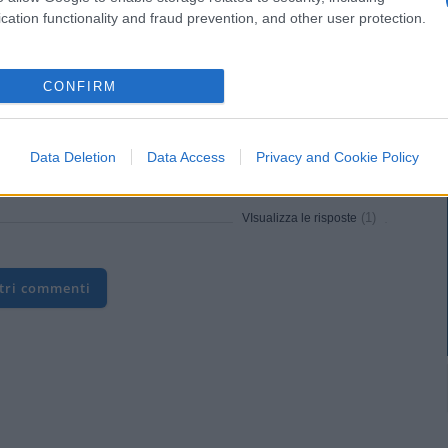
cation functionality and fraud prevention, and other user protection.
(1)
VIsualizza le risposte
CONFIRM
di punta di TG e talk show demokratici, con turbamenti
Data Deletion
Data Access
Privacy and Cookie Policy
 ragazzi (rossi) … al limite ragazzi che sbagliano
(1)
VIsualizza le risposte
ltri commenti