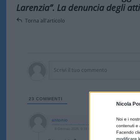
Larenzia”. La denuncia degli att
Torna all'articolo
23
COMMENTI
Nicola Po
Noi e i nost
antonio
contenuti e 
8 Gennaio 2026, 9:18 9:18
Facendo clic
modificare l