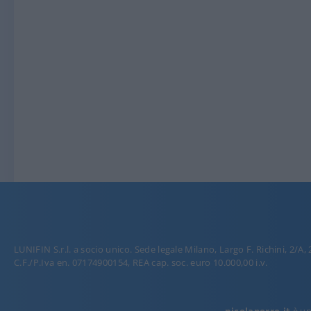
LUNIFIN S.r.l. a socio unico. Sede legale Milano, Largo F. Richini, 2/A,
C.F./P.Iva en. 07174900154, REA cap. soc. euro 10.000,00 i.v.