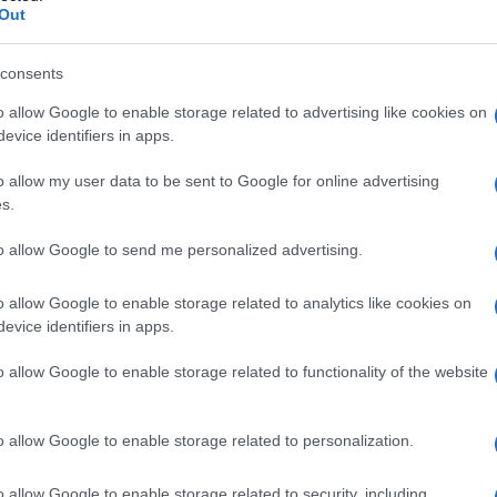
Out
consents
o allow Google to enable storage related to advertising like cookies on
litanti di dx. Sì c’è l’ho con loro. Quand’è che si
evice identifiers in apps.
inistroidi se lo saranno segnato la data, quindi
o allow my user data to be sent to Google for online advertising
o e poi al primo attacco verso i 4 messi come esca,
s.
to allow Google to send me personalized advertising.
(1)
VIsualizza le risposte
o allow Google to enable storage related to analytics like cookies on
evice identifiers in apps.
o allow Google to enable storage related to functionality of the website
do
loro fede è Barbara riescono a difendere pure maduro e
o allow Google to enable storage related to personalization.
o allow Google to enable storage related to security, including