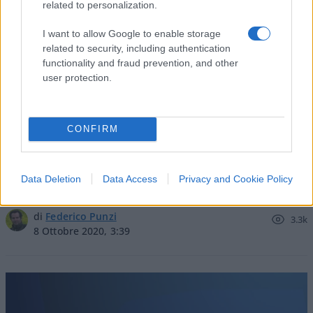
related to personalization.
nicolaporro.it
I want to allow Google to enable storage
related to security, including authentication
functionality and fraud prevention, and other
user protection.
Ecco la smoking gun: la collusione
CONFIRM
Trump-Russia una bufala cucinata
dalla Clinton con la complicità di
Obama
Data Deletion
Data Access
Privacy and Cookie Policy
di
Federico Punzi
3.3k
8 Ottobre 2020, 3:39