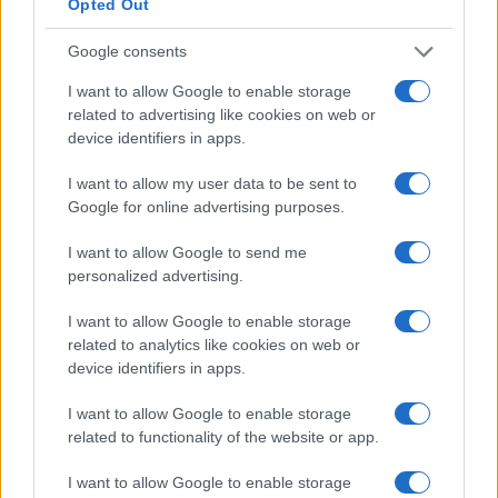
Opted Out
nicolaporro.it
Google consents
I want to allow Google to enable storage
related to advertising like cookies on web or
device identifiers in apps.
La Campagna Clinton ha spiato Trump,
I want to allow my user data to be sent to
da candidato e da presidente, per
Google for online advertising purposes.
fabbricare il Russiagate
I want to allow Google to send me
personalized advertising.
di
Federico Punzi
3.8k
I want to allow Google to enable storage
16 Febbraio 2022, 3:52
related to analytics like cookies on web or
device identifiers in apps.
I want to allow Google to enable storage
related to functionality of the website or app.
I want to allow Google to enable storage