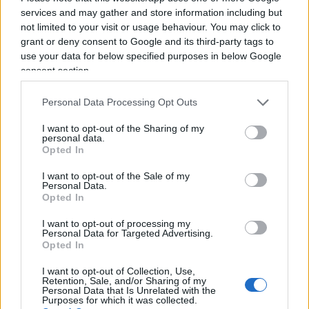
nicolaporro.it
services and may gather and store information including but
not limited to your visit or usage behaviour. You may click to
grant or deny consent to Google and its third-party tags to
use your data for below specified purposes in below Google
consent section.
Personal Data Processing Opt Outs
Hillary Clinton did it: approvò il piano
per disseminare false accuse contro
I want to opt-out of the Sharing of my
personal data.
Trump
Opted In
I want to opt-out of the Sale of my
Personal Data.
di
Federico Punzi
3.8k
Opted In
21 Maggio 2022, 17:46
I want to opt-out of processing my
Personal Data for Targeted Advertising.
Opted In
I want to opt-out of Collection, Use,
Retention, Sale, and/or Sharing of my
Personal Data that Is Unrelated with the
Purposes for which it was collected.