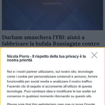
nicolaporro.it
Durham smaschera l’FBI: aiutò a
fabbricare la bufala Russiagate contro
Trump
Nicola Porro -
Il rispetto della tua privacy è la
nostra priorità
di
Federico Punzi
4.6k
21 Settembre 2022, 11:53
Noi e i nostri partner utilizziamo, sul nostro sito, tecnologie
come i cookie per personalizzare contenuti e annunci, fornire
funzionalità per social media e analizzare il nostro traffico.
Facendo clic di seguito si acconsente all'utilizzo di questa
tecnologia. Puoi cambiare idea e modificare le tue scelte sul
consenso in qualsiasi momento ritornando su questo sito
Please note that this website/app uses one or more Google