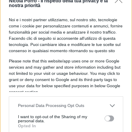
Nicola Porro -
Il rispetto della tua privacy è la
collasso/
nostra priorità
Rispondi
Noi e i nostri partner utilizziamo, sul nostro sito, tecnologie
come i cookie per personalizzare contenuti e annunci, fornire
funzionalità per social media e analizzare il nostro traffico.
rosario nicoletti
Facendo clic di seguito si acconsente all'utilizzo di questa
12 Novembre 2025, 15:54 15:54
tecnologia. Puoi cambiare idea e modificare le tue scelte sul
consenso in qualsiasi momento ritornando su questo sito
E’ veramente triste toccare con mano la stupidità dei governi
europei (britannico incluso). Fanno di tutto per essere
Please note that this website/app uses one or more Google
services and may gather and store information including but
sempre più irrilevanti e manifestare la propria stupidità
not limited to your visit or usage behaviour. You may click to
grant or deny consent to Google and its third-party tags to
Rispondi
VIsualizza le risposte
(1)
use your data for below specified purposes in below Google
consent section.
Marcello
Personal Data Processing Opt Outs
12 Novembre 2025, 15:08 15:08
I want to opt-out of the Sharing of my
La pace si fa con gli altri, non restando a discutere tra alleati.
personal data.
Non si discute di pace, ma delle proprie posizioni senza
Opted In