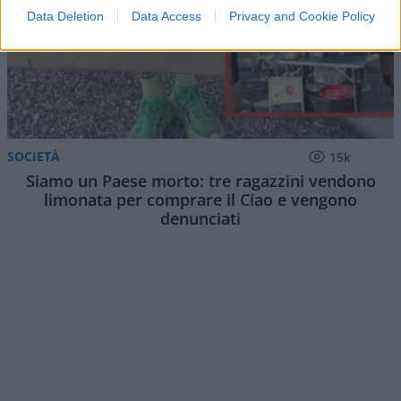
Data Deletion
Data Access
Privacy and Cookie Policy
SOCIETÀ
15k
Siamo un Paese morto: tre ragazzini vendono
limonata per comprare il Ciao e vengono
denunciati