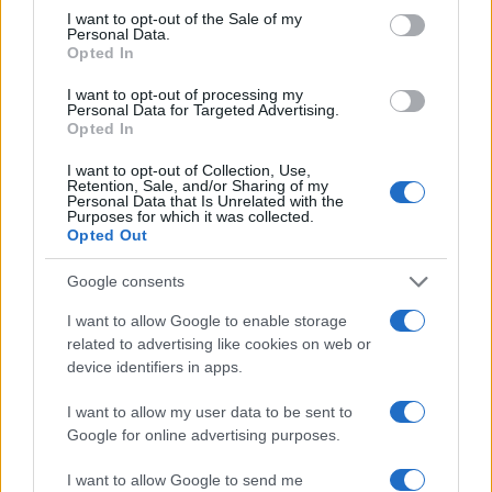
ascoltare. Almeno Di Maio andava ai ricevimenti e pensava
I want to opt-out of the Sale of my
fosse diplomazia, ma mangiava.
Personal Data.
Opted In
Rispondi
VIsualizza le risposte
(1)
I want to opt-out of processing my
Personal Data for Targeted Advertising.
Opted In
Andrea G.
I want to opt-out of Collection, Use,
12 Novembre 2025, 13:11 13:11
Retention, Sale, and/or Sharing of my
Personal Data that Is Unrelated with the
Purposes for which it was collected.
Paghiamo il gas piu’ caro e quindi elettricita’ piu’ cara (e
Opted Out
quello che si fa con l’elettricita’, cioe’ tutto) per dar soldi
all’Ucraina che finiscono in tangenti cioe’ in conti in
Google consents
Svizzera?
I want to allow Google to enable storage
related to advertising like cookies on web or
Rispondi
VIsualizza le risposte
(3)
device identifiers in apps.
I want to allow my user data to be sent to
Carica altri commenti
Google for online advertising purposes.
I want to allow Google to send me