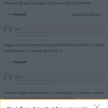
Nessuno gli puo’ spiegare che sono solo un’isoletta?
Rispondi
VIsualizza le risposte
(1)
rex
13 Novembre 2025, 9:11 9:11
Suggerisco fortemente la lettura dell’articolo di Dario Fabbri
pubblicato su Limes di Aprile 2014
Rispondi
gian
12 Novembre 2025, 22:31 22:31
I servizi inglesi sono infami. E purtroppo le cose non vanno
come sperava l’establishment occidentale.
https://www.ilcontesto.net/guerra-in-ucraina-pokrovsk-