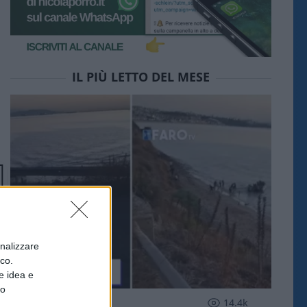
IL PIÙ LETTO DEL MESE
onalizzare
ico.
e idea e
to
ESTERI
14.4k