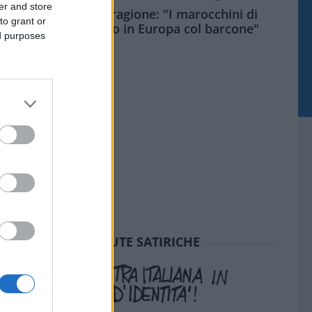
er and store
Meloni aveva ragione: "I marocchini di
to grant or
Ceuta sbarcano in Europa col barcone"
ed purposes
SEDUTE SATIRICHE