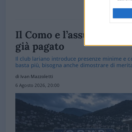
Il Como e l’assurda prete
già pagato
Il club lariano introduce presenze minime e co
basta più, bisogna anche dimostrare di merit
di Ivan Mazzoletti
6 Agosto 2026, 20:00