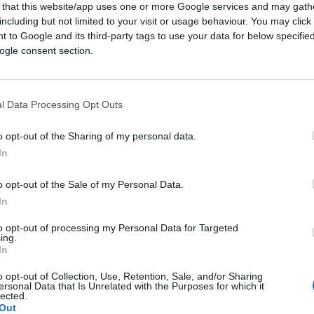
 that this website/app uses one or more Google services and may gath
including but not limited to your visit or usage behaviour. You may click 
 to Google and its third-party tags to use your data for below specifi
ogle consent section.
l Data Processing Opt Outs
o opt-out of the Sharing of my personal data.
In
o opt-out of the Sale of my Personal Data.
In
to opt-out of processing my Personal Data for Targeted
01:10
ing.
In
a Eleonora Evi
, ex co-portavoce dei Verdi
o opt-out of Collection, Use, Retention, Sale, and/or Sharing
– da
Filippo Facci
.
ersonal Data that Is Unrelated with the Purposes for which it
lected.
Out