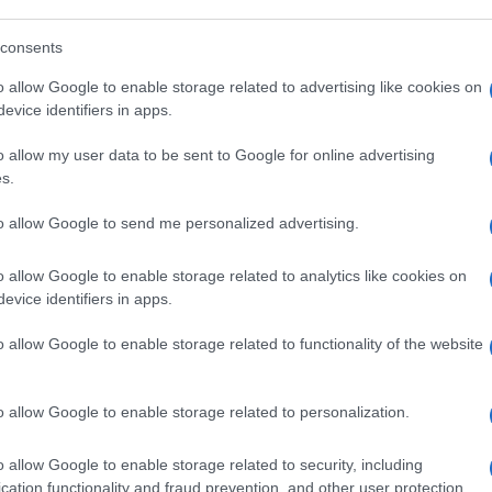
tti – fa notare il giornalista – dal
La capogruppo è una donna. La portavoce
consents
.
o allow Google to enable storage related to advertising like cookies on
evice identifiers in apps.
o allow my user data to be sent to Google for online advertising
s.
to allow Google to send me personalized advertising.
di Evi che imbarazza Bonelli
o allow Google to enable storage related to analytics like cookies on
evice identifiers in apps.
PPO FACCI
#STASERA ITALIA
o allow Google to enable storage related to functionality of the website
2
o allow Google to enable storage related to personalization.
Leggi i commenti
o allow Google to enable storage related to security, including
cation functionality and fraud prevention, and other user protection.