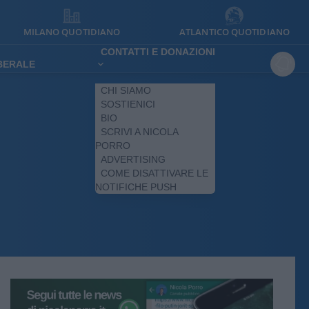
MILANO QUOTIDIANO
ATLANTICO QUOTIDIANO
CONTATTI E DONAZIONI
IBERALE
CHI SIAMO
SOSTIENICI
BIO
SCRIVI A NICOLA
PORRO
ADVERTISING
COME DISATTIVARE LE
NOTIFICHE PUSH