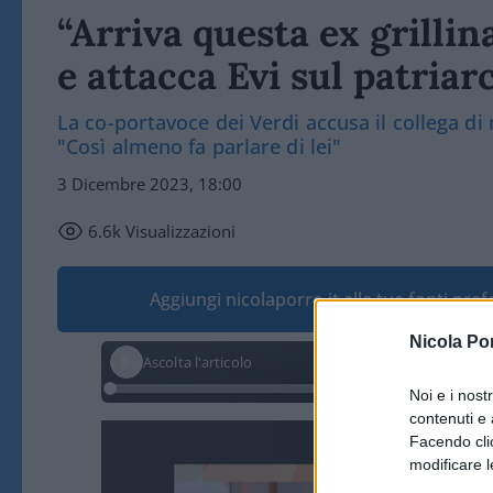
“Arriva questa ex grillin
e attacca Evi sul patriar
La co-portavoce dei Verdi accusa il collega di 
"Così almeno fa parlare di lei"
3 Dicembre 2023, 18:00
6.6k
Visualizzazioni
Aggiungi nicolaporro.it alle tue fonti pre
Nicola Po
Ascolta l'articolo
Noi e i nost
contenuti e 
Video
Facendo clic
Player
modificare l