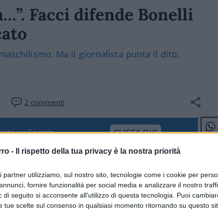
a…”. Facci difende Bonelli
cato
maschilismo. Ma il giornalista punta il dito:
2
commenti
ferite su Google
CLICCA QUI
rro -
Il rispetto della tua privacy è la nostra priorità
0:00
/
0:27
ri partner utilizziamo, sul nostro sito, tecnologie come i cookie per pers
annunci, fornire funzionalità per social media e analizzare il nostro traff
 di seguito si acconsente all'utilizzo di questa tecnologia. Puoi cambiar
e tue scelte sul consenso in qualsiasi momento ritornando su questo si