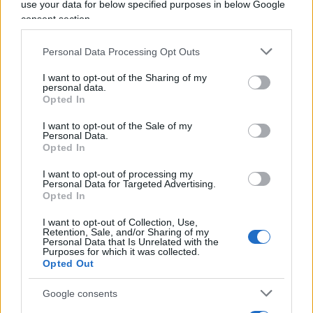
use your data for below specified purposes in below Google
consent section.
Inoltre ho continuato a ricevere segnalazioni, le
ultime da parte di un gruppo di medici che
Personal Data Processing Opt Outs
operano nella mia regione, relative a persone di
I want to opt-out of the Sharing of my
tutte le età, ma in particolare gli anziani, che dopo
personal data.
Opted In
il terzo vaccino hanno riscontrato disturbi, a volte
anche patologie molto serie, di cui non avevano
I want to opt-out of the Sale of my
Personal Data.
mai sofferto in precedenza.
Opted In
I want to opt-out of processing my
Personal Data for Targeted Advertising.
Tant’è che parecchi individui inizialmente
Opted In
irremovibili sull’esigenza di chiuderci in casa e di
I want to opt-out of Collection, Use,
vaccinarci
erga omnes
, avendo anch’essi
Retention, Sale, and/or Sharing of my
raccolto le stesse segnalazioni nel proprio ambito
Personal Data that Is Unrelated with the
Purposes for which it was collected.
relazionale, hanno cambiato completamente idea
Opted Out
su gran parte delle misure, obbligo vaccinale
Google consents
compreso, che ci sono state imposte durante la