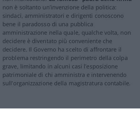
non è soltanto un’invenzione della politica:
sindaci, amministratori e dirigenti conoscono
bene il paradosso di una pubblica
amministrazione nella quale, qualche volta, non
decidere è diventato più conveniente che
decidere. Il Governo ha scelto di affrontare il
problema restringendo il perimetro della colpa
grave, limitando in alcuni casi l’esposizione
patrimoniale di chi amministra e intervenendo
sull’organizzazione della magistratura contabile.