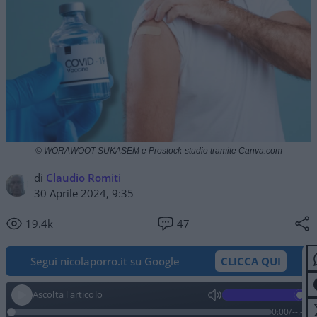
© WORAWOOT SUKASEM e Prostock-studio tramite Canva.com
di
Claudio Romiti
30 Aprile 2024, 9:35
19.4k
47
Segui nicolaporro.it su Google
CLICCA QUI
Ascolta l'articolo
0:00
/
--:--