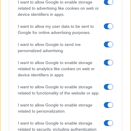
pandemia.
I want to allow Google to enable storage
related to advertising like cookies on web or
device identifiers in apps.
I want to allow my user data to be sent to
Sta di fatto che, ribadendo il medesimo concetto
Google for online advertising purposes.
che all’epoca eravano in pochissimi a sostenere,
dato che il Covid-19 non ha mai rappresentato un
I want to allow Google to send me
personalized advertising.
pericolo per i soggetti immunocompetenti e
considerando la natura sperimentale dei
vaccini
I want to allow Google to enable storage
realizzati in fretta e furia
, imporre un obbligo
related to analytics like cookies on web or
device identifiers in apps.
vaccinale all’intera popolazione italiana, attraverso
l’abominio del green pass, è stata una delle azioni
I want to allow Google to enable storage
più sconsiderate della storia repubblicana.
related to functionality of the website or app.
I want to allow Google to enable storage
Una vicenda oscura, al pari di ciò che accadde
related to personalization.
realmente durante gli anni tremendi della
I want to allow Google to enable storage
Seconda Guerra Mondiale, che sembra
related to security, including authentication