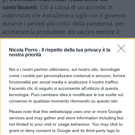
contribuenti
. Ciò a causa di un accordo di
indennizzo che AstraZeneca siglò con il governo
durante i periodi più critici della pandemia, per
accelerare la produzione dei vaccini mentre il
Paese era in lockdown.
Nicola Porro -
Il rispetto della tua privacy è la
nostra priorità
Tra l’altro, solo a titolo di segnalazione personale,
il vaccino AstraZeneca è stato il primo dei tre che
Noi e i nostri partner utilizziamo, sul nostro sito, tecnologie
la nostra dittatura sanitaria mi ha costretto a
come i cookie per personalizzare contenuti e annunci, fornire
subire e che al momento non mi dette alcun
funzionalità per social media e analizzare il nostro traffico.
Facendo clic di seguito si acconsente all'utilizzo di questa
problema. Mentre in seguito, le due successive
tecnologia. Puoi cambiare idea e modificare le tue scelte sul
inoculazioni del vaccino Moderna, mi
consenso in qualsiasi momento ritornando su questo sito
provocarono un malessere mai sperimentato
Please note that this website/app uses one or more Google
prima, con febbre altissima per alcuni giorni e un
services and may gather and store information including but
senso di spossatezza che durò mesi.
not limited to your visit or usage behaviour. You may click to
grant or deny consent to Google and its third-party tags to