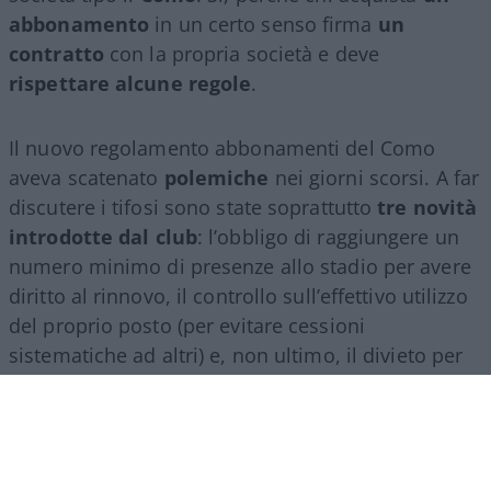
abbonamento
in un certo senso firma
un
contratto
con la propria società e deve
rispettare alcune regole
.
Il nuovo regolamento abbonamenti del Como
aveva scatenato
polemiche
nei giorni scorsi. A far
discutere i tifosi sono state soprattutto
tre novità
introdotte dal club
: l’obbligo di raggiungere un
numero minimo di presenze allo stadio per avere
diritto al rinnovo, il controllo sull’effettivo utilizzo
del proprio posto (per evitare cessioni
sistematiche ad altri) e, non ultimo, il divieto per
gli abbonati di indossare i colori della squadra
avversaria. Regole percepite da molti come troppo
invasive nei confronti di chi un titolo d’accesso lo
ha comunque pagato di tasca propria e che hanno