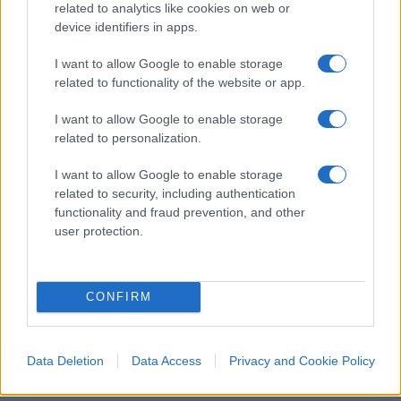
related to analytics like cookies on web or
riconducibili ai maltrattamenti subiti. Ancora più
device identifiers in apps.
inquietante un video: nelle immagini
la bambina
viene costretta a fumare una sigaretta,
piange
I want to allow Google to enable storage
related to functionality of the website or app.
disperata, mentre gli adulti presenti ridono e
riprendono la scena senza pietà.
I want to allow Google to enable storage
related to personalization.
I want to allow Google to enable storage
Nel cellulare sarebbero stati trovati anche
related to security, including authentication
numerosi
messaggi WhatsApp c
he
functionality and fraud prevention, and other
user protection.
documenterebbero episodi di violenza e
vessazioni nei confronti della piccola.
Nell’ordinanza di custodia cautelare, il giudice
CONFIRM
descrive un quadro fatto di maltrattamenti
continui e particolarmente gravi, parlando di
comportamenti caratterizzati da una «indole
Data Deletion
Data Access
Privacy and Cookie Policy
crudele», da una «intensità selvaggia» delle