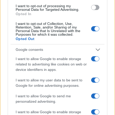
I want to opt-out of processing my
Personal Data for Targeted Advertising.
Sotto accusa anche Manuel Iannuzzi, 42 anni,
Opted In
compagno della madre Emanuela Aiello. Su di lui
I want to opt-out of Collection, Use,
grava l’accusa di maltrattamenti aggravati dal
Retention, Sale, and/or Sharing of my
Personal Data that Is Unrelated with the
decesso della piccola. L’uomo era fino ad oggi
Purposes for which it was collected.
Opted Out
indagato a piede libero per
omicidio
preterintenzionale
. Ora si trova in custodia
Google consents
cautelare, e la sua abitazione è stata sequestrata
I want to allow Google to enable storage
dai carabinieri. A incidere in maniera decisiva
related to advertising like cookies on web or
sull’inchiesta è stato
il contenuto del suo
device identifiers in apps.
telefono cellulare
.
I want to allow my user data to be sent to
Google for online advertising purposes.
Tra gli elementi più sconvolgenti ci sono alcune
I want to allow Google to send me
fotografie dove appare la piccola Beatrice appare
personalized advertising.
con il volto segnato da evidenti lividi e
tumefazioni che, secondo l’accusa, sarebbero
I want to allow Google to enable storage