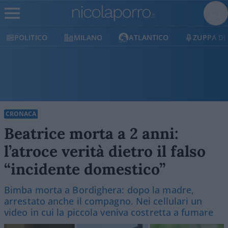
MILANO
ATLANTICO
ZUPPA DI PORRO
CRONACA
Beatrice morta a 2 anni:
l’atroce verità dietro il falso
“incidente domestico”
Bimba morta a Bordighera: dopo la madre,
arrestato anche il compagno. Nei cellulari un
video in cui la piccola veniva costretta a fumare