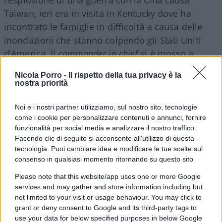
l’esplosione di una guerra con la Cina causa
Taiwan, ieri era in visita in Kentucky dove ha
incontrato le famiglie in difficoltà a causa delle
inondazioni che stanno colpendo gli Stati Uniti
d’America. Il
commander in chief
si è mosso a
bordo del suo elicottero Marine One ma lo sbarco
Nicola Porro -
Il rispetto della tua privacy è la
non è stato così semplice come previsto. Nessun
nostra priorità
problema al velivolo, ma alla giacca di Biden sì.
Appena sceso dall’elicottero, il presidente
ha
Noi e i nostri partner utilizziamo, sul nostro sito, tecnologie
come i cookie per personalizzare contenuti e annunci, fornire
tentato di indossare la giacca
senza riuscirci.
funzionalità per social media e analizzare il nostro traffico.
Solo l’intervento della moglie Jill Biden gli ha
Facendo clic di seguito si acconsente all'utilizzo di questa
permesso di rimettersi in sesto prima di
tecnologia. Puoi cambiare idea e modificare le tue scelte sul
incontrare i giornalisti. Peccato che pochi passi
consenso in qualsiasi momento ritornando su questo sito
dopo, Joe abbia perso pure gli
occhiali
. In pochi
Please note that this website/app uses one or more Google
minuti, come prevedibile, il video ha fatto il giro
services and may gather and store information including but
not limited to your visit or usage behaviour. You may click to
dei social network.
grant or deny consent to Google and its third-party tags to
use your data for below specified purposes in below Google