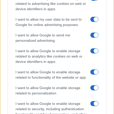
Tutta la differenza tra Ceuta e
related to advertising like cookies on web or
device identifiers in apps.
l’emigrazione italiana negli
Usa
I want to allow my user data to be sent to
Google for online advertising purposes.
Non si tratta di negare il diritto d’asilo a chi ne ha
I want to allow Google to send me
titolo, ma di riconoscere che una parte di chi
personalized advertising.
entra irregolarmente porta violenza
I want to allow Google to enable storage
di Teresa Casamichela
related to analytics like cookies on web or
1.5k
3
8 Agosto 2026, 15:57
device identifiers in apps.
I want to allow Google to enable storage
related to functionality of the website or app.
I want to allow Google to enable storage
related to personalization.
I want to allow Google to enable storage
related to security, including authentication