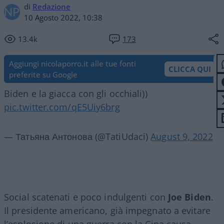
di
Redazione
10 Agosto 2022, 10:38
13.4k
173
Aggiungi nicolaporro.it alle tue fonti
CLICCA QUI
preferite su Google
Biden e la giacca con gli occhiali))
pic.twitter.com/qE5Uiy6brg
— Татьяна Антонова (@TatiUdaci)
August 9, 2022
Social scatenati e poco indulgenti con
Joe Biden
.
Il presidente americano, già impegnato a evitare