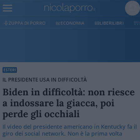
ECONOMIA
LIBERILIBRI
SHOP
SOSTIENICI
ESTERI
IL PRESIDENTE USA IN DIFFICOLTÀ
Biden in difficoltà: non riesce
a indossare la giacca, poi
perde gli occhiali
Il video del presidente americano in Kentucky fa il
giro dei social network. Non è la prima volta