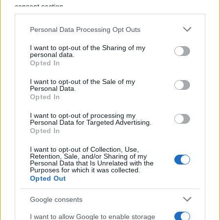
#JOE BIDEN
consent section.
Personal Data Processing Opt Outs
173
I want to opt-out of the Sharing of my
Leggi i commenti
personal data.
Opted In
I want to opt-out of the Sale of my
SEDUTE SATIRICHE
Personal Data.
Opted In
Vignetta del 07/08/2026
I want to opt-out of processing my
Personal Data for Targeted Advertising.
Opted In
I want to opt-out of Collection, Use,
Vai all'archivio delle vignette
Retention, Sale, and/or Sharing of my
Personal Data that Is Unrelated with the
Purposes for which it was collected.
Opted Out
Google consents
I want to allow Google to enable storage