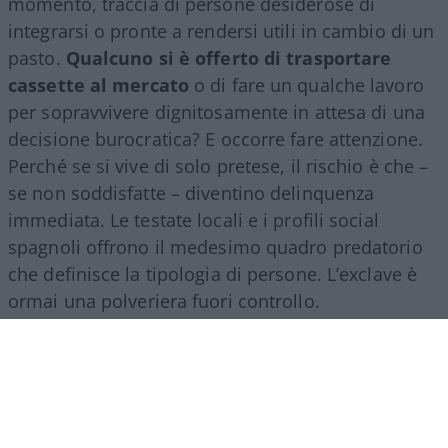
momento, traccia di persone desiderose di
integrarsi o pronte a rendersi utili in cambio di un
pasto.
Qualcuno si è offerto di trasportare
cassette al mercato
o di fare un qualche lavoro
per sopravvivere dignitosamente in attesa di una
decisione burocratica? E occorre fare attenzione.
Perché se si vive di solo pretese, il rischio è che –
se non soddisfatte – diventino delinquenza
immediata. Le testate locali e i profili social
spagnoli offrono il medesimo quadro predatorio
che definisce la tipologia di persone. L’exclave è
ormai una polveriera fuori controllo.