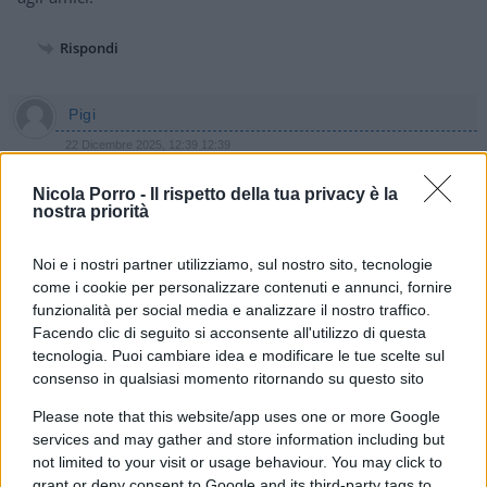
Rispondi
Pigi
22 Dicembre 2025, 12:39 12:39
Cosa aspettano a Mosca per utilizzare con la nomenklatura
Nicola Porro -
Il rispetto della tua privacy è la
ucraina, a tutti i livelli, i metodi di Israele nei confronti di
nostra priorità
Hamas.
Le informazioni degli invasati nazionalisti le hanno, a partire
Noi e i nostri partner utilizziamo, sul nostro sito, tecnologie
come i cookie per personalizzare contenuti e annunci, fornire
da quelli che installarono il monumento a Bandera.
funzionalità per social media e analizzare il nostro traffico.
Altrimenti che denazificazione è?
Facendo clic di seguito si acconsente all'utilizzo di questa
tecnologia. Puoi cambiare idea e modificare le tue scelte sul
Rispondi
consenso in qualsiasi momento ritornando su questo sito
Please note that this website/app uses one or more Google
Francesco
services and may gather and store information including but
not limited to your visit or usage behaviour. You may click to
22 Dicembre 2025, 10:46 10:46
grant or deny consent to Google and its third-party tags to