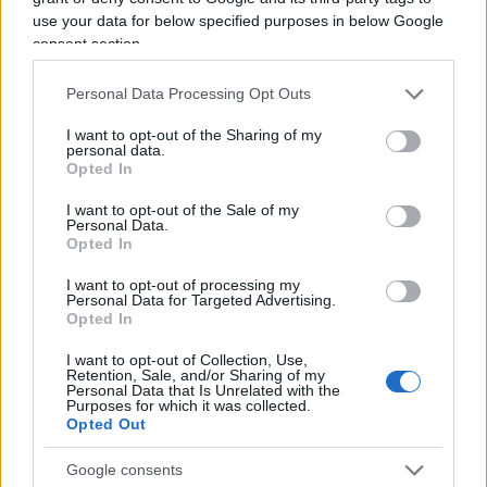
Gli investigatori. Non seguono la pista,del Kremlino?
use your data for below specified purposes in below Google
consent section.
Rispondi
VIsualizza le risposte
(3)
Personal Data Processing Opt Outs
I want to opt-out of the Sharing of my
personal data.
Opted In
I want to opt-out of the Sale of my
Personal Data.
Opted In
I want to opt-out of processing my
Personal Data for Targeted Advertising.
Opted In
I want to opt-out of Collection, Use,
Retention, Sale, and/or Sharing of my
Personal Data that Is Unrelated with the
Purposes for which it was collected.
IL PIÙ LETTO DEL MESE
Opted Out
Google consents