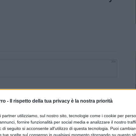
300
rro -
Il rispetto della tua privacy è la nostra priorità
ri partner utilizziamo, sul nostro sito, tecnologie come i cookie per pers
annunci, fornire funzionalità per social media e analizzare il nostro traff
 di seguito si acconsente all'utilizzo di questa tecnologia. Puoi cambiar
e tue scelte sul consenso in qualsiasi momento ritornando su questo si