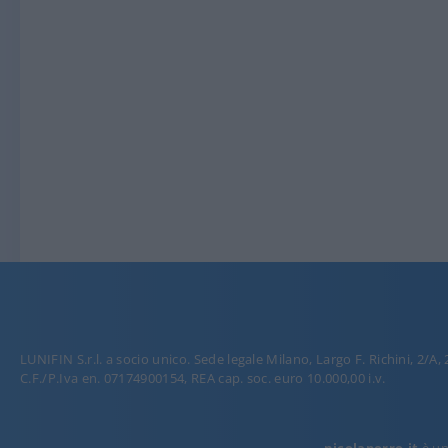
LUNIFIN S.r.l. a socio unico. Sede legale Milano, Largo F. Richini, 2/A,
C.F./P.Iva en. 07174900154, REA cap. soc. euro 10.000,00 i.v.