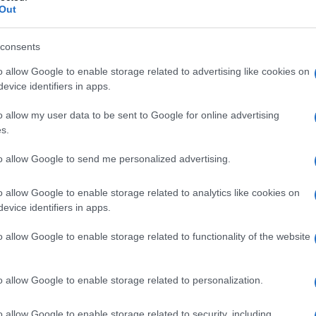
Out
consents
llo stesso tempo, persone oneste intellettualmente.
o allow Google to enable storage related to advertising like cookies on
evice identifiers in apps.
o allow my user data to be sent to Google for online advertising
s.
to allow Google to send me personalized advertising.
tta Italia, devo risparmiare sul gas e cuocere la pasta.
o allow Google to enable storage related to analytics like cookies on
evice identifiers in apps.
o allow Google to enable storage related to functionality of the website
o allow Google to enable storage related to personalization.
o allow Google to enable storage related to security, including