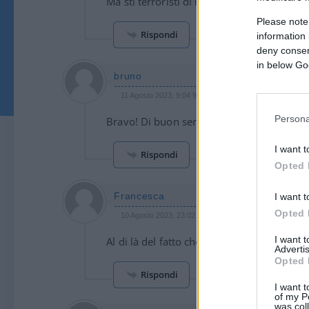
Ma sti terroristi di m..da non si sono anc
Please note
Rispondi
information 
deny consent
in below Go
bruno
11 Agosto 2023, 9:04 9:04
Persona
Bravo! Di buon senso vi e’ bisogno di ques
I want t
Rispondi
Opted 
Francesca
I want t
Opted 
10 Agosto 2023, 23:02 23:02
I want 
Al di là del fatto che “Poggia” immagino
Advertis
Opted 
Rispondi
I want t
of my P
was col