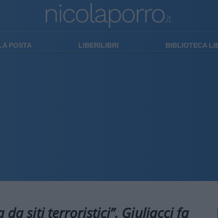
LA POSTA
LIBERILIBRI
BIBLIOTECA L
 da siti terroristici”. Giuliacci fa