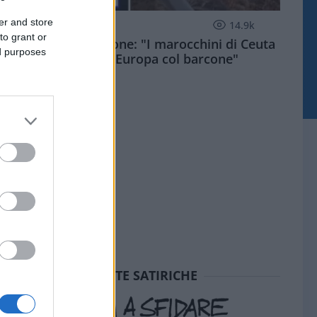
er and store
ESTERI
14.9k
to grant or
Meloni aveva ragione: "I marocchini di Ceuta
ed purposes
sbarcano in Europa col barcone"
SEDUTE SATIRICHE