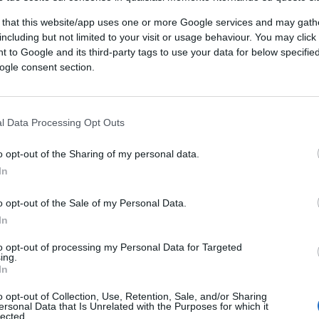
ora stufati di fare figuracce non ne hanno azzeccata UNA
 that this website/app uses one or more Google services and may gath
including but not limited to your visit or usage behaviour. You may click 
 to Google and its third-party tags to use your data for below specifi
ogle consent section.
l Data Processing Opt Outs
ti tempi.
o opt-out of the Sharing of my personal data.
In
o opt-out of the Sale of my Personal Data.
In
to opt-out of processing my Personal Data for Targeted
 sia Foggia, ma “Farnese” CAPOLUOGO di regione?
ing.
In
(3)
VIsualizza le risposte
o opt-out of Collection, Use, Retention, Sale, and/or Sharing
ersonal Data that Is Unrelated with the Purposes for which it
lected.