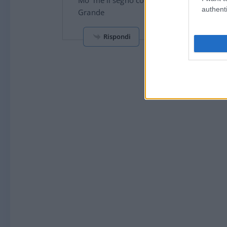
Mo’ me li segno colonnello.
authenti
Grande
Rispondi