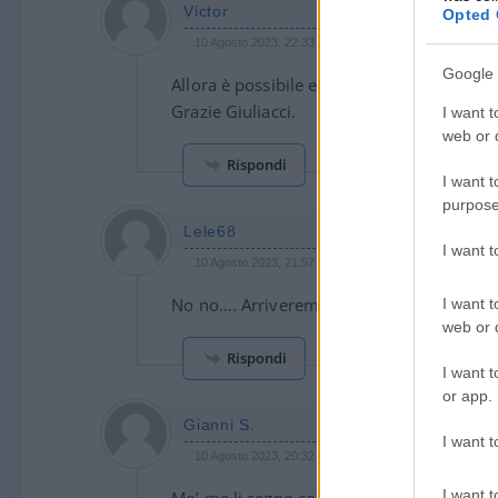
Victor
Opted 
10 Agosto 2023, 22:33 22:33
Google 
Allora è possibile essere meteorologi e, a
Grazie Giuliacci.
I want t
web or d
Rispondi
I want t
purpose
Lele68
I want 
10 Agosto 2023, 21:57 21:57
No no…. Arriveremo a minimo 55 gradi in tu
I want t
web or d
Rispondi
I want t
or app.
Gianni S.
I want t
10 Agosto 2023, 20:32 20:32
I want t