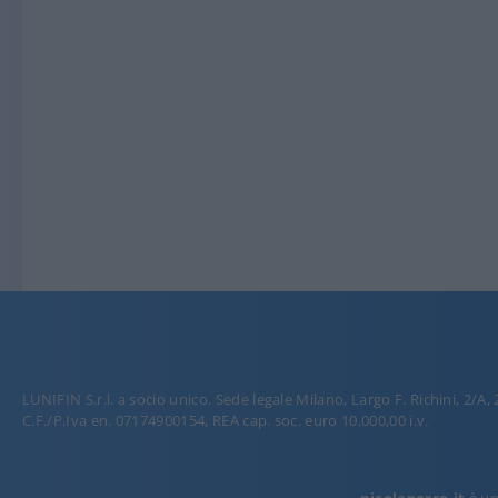
LUNIFIN S.r.l. a socio unico. Sede legale Milano, Largo F. Richini, 2/A,
C.F./P.Iva en. 07174900154, REA cap. soc. euro 10.000,00 i.v.