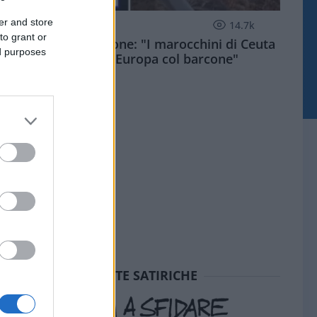
er and store
ESTERI
14.7k
to grant or
Meloni aveva ragione: "I marocchini di Ceuta
ed purposes
sbarcano in Europa col barcone"
SEDUTE SATIRICHE