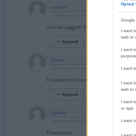
Opted 
Lorenzo
20 Gennaio 2022, 10:06 10:06
Google 
Uno dei peggiori PdR all time …
I want t
web or d
Rispondi
I want t
purpose
Chiara
I want 
19 Gennaio 2022, 19:54 19:54
Finalmente!!Concordo su tutto.In più aggiu
I want t
web or d
Rispondi
I want t
or app.
Claudio
I want t
19 Gennaio 2022, 17:25 17:25
Finalmente!!
I want t