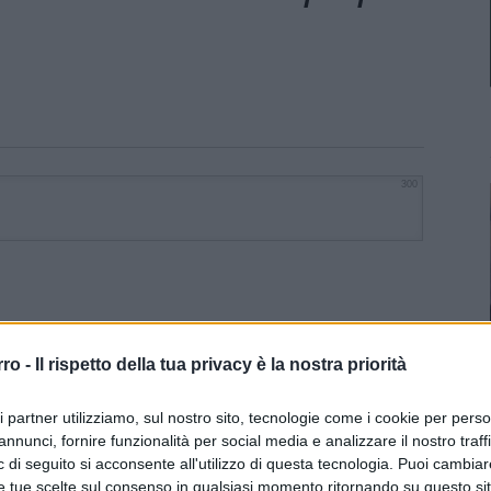
300
rro -
Il rispetto della tua privacy è la nostra priorità
ri partner utilizziamo, sul nostro sito, tecnologie come i cookie per pers
annunci, fornire funzionalità per social media e analizzare il nostro traff
la gerontocrazia che vuole far vivere perennemente
 di seguito si acconsente all'utilizzo di questa tecnologia. Puoi cambiar
 l’interesse di pochi fortunati banchieri. “Whatever it
e tue scelte sul consenso in qualsiasi momento ritornando su questo si