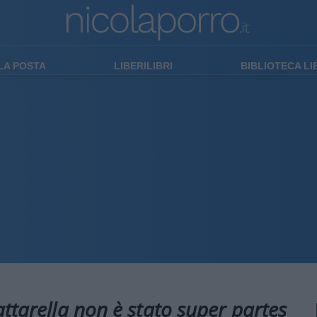
LA POSTA
LIBERILIBRI
BIBLIOTECA L
ttarella non è stato super partes