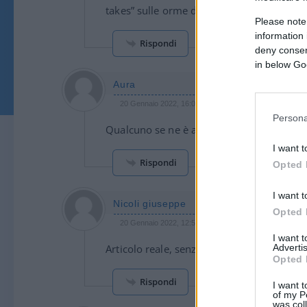
takes” sulle orme della Grecia sbranata dal
Please note
information 
Rispondi
deny consent
in below Go
Aura
20 Gennaio 2022, 16:05 16:05
Persona
Qualcuno se ne è accorto. Ma sono sempre 
I want t
Rispondi
Opted 
I want t
Nicoli giuseppe
Opted 
20 Gennaio 2022, 12:59 12:59
I want 
Articolo reale, senza bisogno di commenti
Advertis
Opted 
Rispondi
I want t
of my P
was col