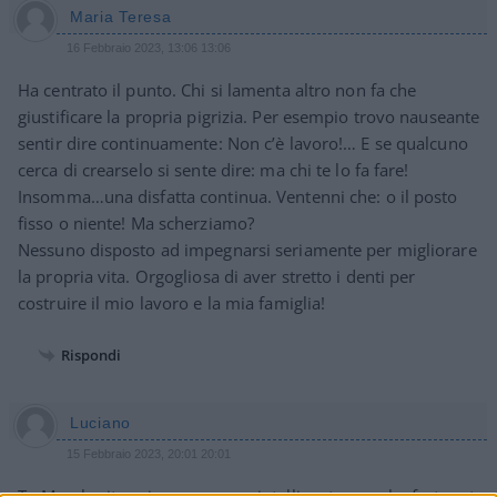
Maria Teresa
16 Febbraio 2023, 13:06 13:06
Ha centrato il punto. Chi si lamenta altro non fa che
giustificare la propria pigrizia. Per esempio trovo nauseante
sentir dire continuamente: Non c’è lavoro!… E se qualcuno
cerca di crearselo si sente dire: ma chi te lo fa fare!
Insomma…una disfatta continua. Ventenni che: o il posto
fisso o niente! Ma scherziamo?
Nessuno disposto ad impegnarsi seriamente per migliorare
la propria vita. Orgogliosa di aver stretto i denti per
costruire il mio lavoro e la mia famiglia!
Rispondi
Luciano
15 Febbraio 2023, 20:01 20:01
Tu Margherita sei una persona intelligente e anche fortunata