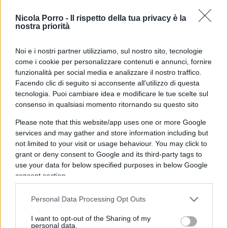
Nicola Porro -
Il rispetto della tua privacy è la
Rispondi
nostra priorità
Noi e i nostri partner utilizziamo, sul nostro sito, tecnologie
Giancarlo 2021
come i cookie per personalizzare contenuti e annunci, fornire
15 Febbraio 2023, 15:42 15:42
funzionalità per social media e analizzare il nostro traffico.
Facendo clic di seguito si acconsente all'utilizzo di questa
Non è colpa di chi frigna ma di chi gli va dietro. Se poi
tecnologia. Puoi cambiare idea e modificare le tue scelte sul
qualcuno lo fa per soldi la colpa di chi gli va dietro è ancora
consenso in qualsiasi momento ritornando su questo sito
maggiore perché i soldi glieli dà lui. Lui sì che dovrebbe
Please note that this website/app uses one or more Google
frignare. Eccome. E avrebbe anche ragione.
services and may gather and store information including but
not limited to your visit or usage behaviour. You may click to
Rispondi
grant or deny consent to Google and its third-party tags to
use your data for below specified purposes in below Google
consent section.
Luigi
15 Febbraio 2023, 15:01 15:01
Personal Data Processing Opt Outs
Brava Margherita condivido pienamente il profondo
I want to opt-out of the Sharing of my
pensiero che hai espresso e condivido che la vita è bella
personal data.