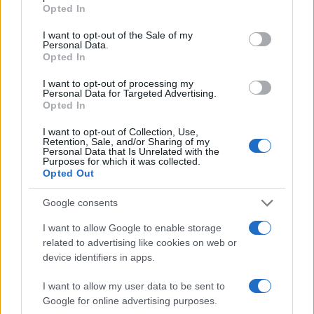
Opted In
anche se piena di ostacoli, ma quando hai la salute fisica e
mentale tutto può essere superato. Grazie ai genitori della
I want to opt-out of the Sale of my
Personal Data.
nostra generazione e alla nostra volontà e resilienza. Grazie
Opted In
a te per le belle parole. Grazie a Nicola Porro che le ha
condivise. Luigi Valenti
I want to opt-out of processing my
Personal Data for Targeted Advertising.
Opted In
Rispondi
I want to opt-out of Collection, Use,
Retention, Sale, and/or Sharing of my
Personal Data that Is Unrelated with the
Viviana
Purposes for which it was collected.
Opted Out
15 Febbraio 2023, 14:49 14:49
Signora Margherita le faccio i complimenti. Condivido tutto
Google consents
e ne farò tesoro da condividere con mio figlio che ha 22
I want to allow Google to enable storage
anni , che credo, ma sono la mamma, di aver cresciuto fino
related to advertising like cookies on web or
ad ora non un piagnucolone. Grazie
device identifiers in apps.
Rispondi
I want to allow my user data to be sent to
Google for online advertising purposes.