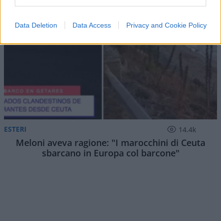
Data Deletion
Data Access
Privacy and Cookie Policy
ESTERI
14.4k
Meloni aveva ragione: "I marocchini di Ceuta
sbarcano in Europa col barcone"