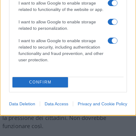
golene interessate da frane o cedimenti. Mancano
I want to allow Google to enable storage
dettagli importanti:
quando sarà realizzata?
related to functionality of the website or app.
Rispetterà un cronoprogramma definito anche in
I want to allow Google to enable storage
termini di gestione della manutenzione fluviale? E
related to personalization.
questi interventi riguarderanno soltanto un tratto
o l’intera asta fluviale segnalata dai cittadini?
I want to allow Google to enable storage
related to security, including authentication
functionality and fraud prevention, and other
user protection.
Il
Montone
dimostra che oggi la Regione non
appare dotata di strumenti sufficienti per
CONFIRM
garantire questa cura in modo continuo,
programmato e verificabile. La manutenzione
ordinaria dei fiumi è diventata straordinaria.
Data Deletion
Data Access
Privacy and Cookie Policy
Arriva dopo le denunce, dopo le immagini, dopo
la pressione dei cittadini. Non dovrebbe
funzionare così.