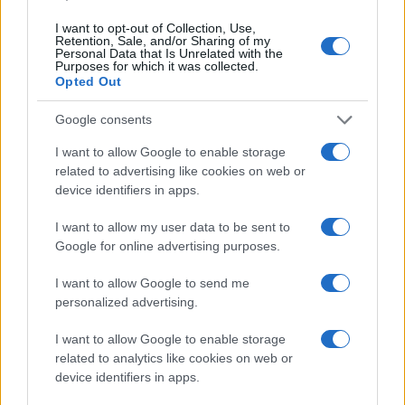
I want to opt-out of Collection, Use,
L’Agenzia per la Sicurezza territoriale e la
Retention, Sale, and/or Sharing of my
Personal Data that Is Unrelated with the
Protezione civile
ha annunciato che entro il 28
Purposes for which it was collected.
Opted Out
maggio, nel tratto interessato, saranno
completate le attività di taglio delle piante.
Google consents
Ovviamente questo intervento non basta. Il
I want to allow Google to enable storage
Comitato Unitario Vittime del Fango parla di circa
related to advertising like cookies on web or
10-12 chilometri di asta fluviale che dal 2023
device identifiers in apps.
attendono interventi adeguati di manutenzione
I want to allow my user data to be sent to
ordinaria. Se il problema riguarda chilometri di
Google for online advertising purposes.
fiume, un intervento puntuale non può diventare il
paravento dietro cui nascondere tutto il resto.
I want to allow Google to send me
personalized advertising.
Nel loro communicato si legge però che è prevista
I want to allow Google to enable storage
anche una manutenzione straordinaria di gestione
related to analytics like cookies on web or
device identifiers in apps.
della vegetazione e di ripristino di sponde e