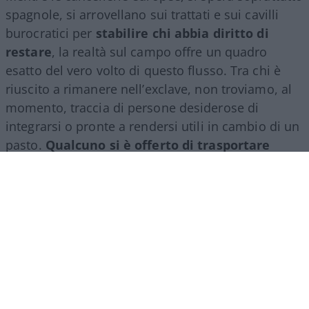
spagnole, si arrovellano sui trattati e sui cavilli
burocratici per
stabilire chi abbia diritto di
restare
, la realtà sul campo offre un quadro
esatto del vero volto di questo flusso. Tra chi è
riuscito a rimanere nell’exclave, non troviamo, al
momento, traccia di persone desiderose di
integrarsi o pronte a rendersi utili in cambio di un
pasto.
Qualcuno si è offerto di trasportare
cassette al mercato
o di fare un qualche lavoro
per sopravvivere dignitosamente in attesa di una
decisione burocratica? E occorre fare attenzione.
Perché se si vive di solo pretese, il rischio è che –
se non soddisfatte – diventino delinquenza
immediata. Le testate locali e i profili social
spagnoli offrono il medesimo quadro predatorio
che definisce la tipologia di persone. L’exclave è