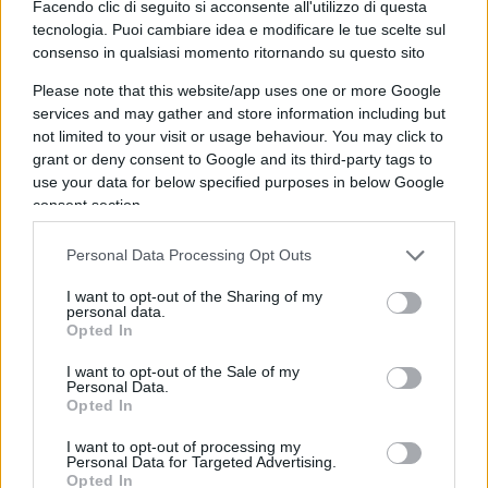
Facendo clic di seguito si acconsente all'utilizzo di questa
trasversale. Quell’escavatore è la dimostrazione
tecnologia. Puoi cambiare idea e modificare le tue scelte sul
che il problema denunciato dai cittadini esisteva.
consenso in qualsiasi momento ritornando su questo sito
Ma se
il Comitato Unitario Vittime del Fango
Please note that this website/app uses one or more Google
non avesse insistito, se non avessero fatto volare i
services and may gather and store information including but
propri droni, se non avessero documentato tutto
not limited to your visit or usage behaviour. You may click to
grant or deny consent to Google and its third-party tags to
ancora una volta, quel problema sarebbe stato
use your data for below specified purposes in below Google
riconosciuto?
consent section.
Il punto è questo.
Non c’è solo un fiume in
Personal Data Processing Opt Outs
cattive condizioni
. C’è una Regione che trascura
I want to opt-out of the Sharing of my
personal data.
la manutenzione ordinaria dei fiumi e, se avvisata
Opted In
di un problema, minimizza, poi viene smentita,
I want to opt-out of the Sale of my
poi ammette almeno una parte del problema. E
Personal Data.
questo, in un territorio già devastato
Opted In
dall’alluvione, è inaccettabile.
I want to opt-out of processing my
Personal Data for Targeted Advertising.
Opted In