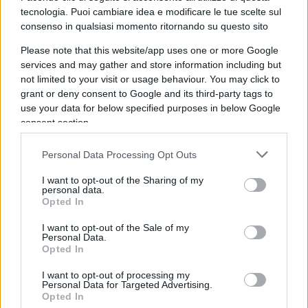
di Milano conosce bene. Segnalazioni,
tecnologia. Puoi cambiare idea e modificare le tue scelte sul
consenso in qualsiasi momento ritornando su questo sito
documentazione fotografica, perizie,
raccomandate, intervento di un avvocato. Anni di
Please note that this website/app uses one or more Google
services and may gather and store information including but
attesa. E ad oggi, nessun rimborso. Il Comune che
not limited to your visit or usage behaviour. You may click to
in 60 giorni ti manda tre solleciti per una multa
grant or deny consent to Google and its third-party tags to
non pagata, non riesce a liquidare in quasi due
use your data for below specified purposes in below Google
consent section.
anni un danno causato dalla propria incuria.
Questa non è burocrazia: è asimmetria di potere.
Personal Data Processing Opt Outs
I want to opt-out of the Sharing of my
Seconda storia, più piccola nei numeri, identica
personal data.
nella sostanza. Ho acquistato un’auto elettrica —
Opted In
non per ideologia ambientalista, sia chiaro, ma
I want to opt-out of the Sale of my
Personal Data.
per scelta personale. Come noto, i veicoli elettrici
Opted In
a Milano hanno accesso libero all’Area C. O
almeno, dovrebbero. Invece
il Comune addebita
I want to opt-out of processing my
Personal Data for Targeted Advertising.
sul Telepass 7,50 euro per un accesso.
Opted In