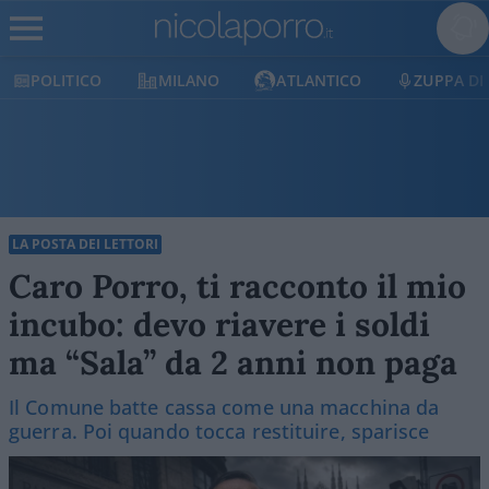
MILANO
ATLANTICO
ZUPPA DI PORRO
E
LA POSTA DEI LETTORI
Caro Porro, ti racconto il mio
incubo: devo riavere i soldi
ma “Sala” da 2 anni non paga
Il Comune batte cassa come una macchina da
guerra. Poi quando tocca restituire, sparisce