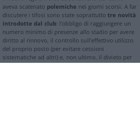
aveva scatenato
polemiche
nei giorni scorsi. A far
discutere i tifosi sono state soprattutto
tre novità
introdotte dal club
: l’obbligo di raggiungere un
numero minimo di presenze allo stadio per avere
diritto al rinnovo, il controllo sull’effettivo utilizzo
del proprio posto (per evitare cessioni
sistematiche ad altri) e, non ultimo, il divieto per
gli abbonati di indossare i colori della squadra
avversaria. Regole percepite da molti come troppo
invasive nei confronti di chi un titolo d’accesso lo
ha comunque pagato di tasca propria e che hanno
alimentato il sospetto (poi rivelatosi in parte
infondato) che il club potesse arrivare a ritirare
l’abbonamento nel corso della stessa stagione.