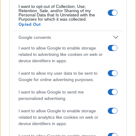
I want to opt-out of Collection, Use,
Retention, Sale, and/or Sharing of my
Personal Data that Is Unrelated with the
Purposes for which it was collected.
Segue la trafila: segnalazione via mail ad ATM, al
Opted Out
Comune, compilazione del modulo previsto,
attesa della risposta. Dopo oltre due mesi, nulla.
Google consents
Sette euro e cinquanta che il Comune non
I want to allow Google to enable storage
restituisce, non perché la richiesta sia infondata
related to advertising like cookies on web or
device identifiers in apps.
— è documentata, corretta, legittima — ma
semplicemente perché non c’è fretta.
Non c’è un
I want to allow my user data to be sent to
sistema di riscossione del rimborso efficiente
Google for online advertising purposes.
come quello delle multe. Non c’è una cartella per i
I want to allow Google to send me
debiti del Comune verso i cittadini.
personalized advertising.
I want to allow Google to enable storage
Il Comune di Milano è straordinariamente bravo a
related to analytics like cookies on web or
prendere. È strutturalmente incapace di dare.
device identifiers in apps.
Quando sei tu a dover pagare,
il meccanismo è