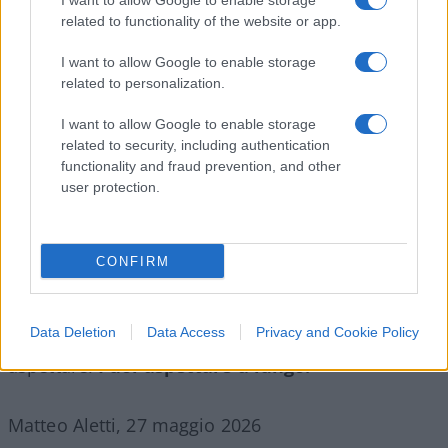
I want to allow Google to enable storage
implacabile,
automatico, progressivo. Quando è
related to functionality of the website or app.
il Comune a dover pagare, ti perdi nei meandri
degli uffici, nelle mail senza risposta, nelle
I want to allow Google to enable storage
related to personalization.
procedure che si trascinano senza esito.
I want to allow Google to enable storage
related to security, including authentication
functionality and fraud prevention, and other
Sala ha costruito un’amministrazione che sa
user protection.
battere cassa con la velocità di un creditore
aggressivo, ma che di fronte ai propri debiti
funziona come un debitore cronico:
rinvia,
CONFIRM
tergiversa, ignora.
Nella Milano di Sala, la città ti
multa se lasci l’auto in divieto per dieci minuti. Ma
Data Deletion
Data Access
Privacy and Cookie Policy
se una sua strada distrugge la tua macchina, puoi
aspettare.
Puoi aspettare a lungo.
Matteo Aletti, 27 maggio 2026