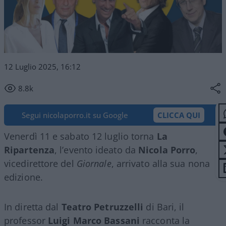
12 Luglio 2025, 16:12
8.8k
Segui nicolaporro.it su Google
CLICCA QUI
Venerdì 11 e sabato 12 luglio torna
La
Ripartenza
, l’evento ideato da
Nicola
Porro
,
vicedirettore del
Giornale
, arrivato alla sua nona
edizione.
In diretta dal
Teatro Petruzzelli
di Bari, il
professor
Luigi Marco Bassani
racconta la