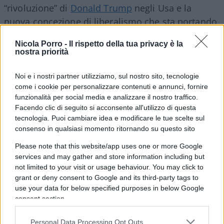
“rivoluzione” di
Donald Trump
negli Usa e la
nuova concezione di liberalismo che sta portando
avanti il Tycoon.
Nicola Porro -
Il rispetto della tua privacy è la
nostra priorità
In seguito attorno al tavolo si siedono Francesca
Gostinelli – Head of Enel X Global Retail,
Noi e i nostri partner utilizziamo, sul nostro sito, tecnologie
come i cookie per personalizzare contenuti e annunci, fornire
Pierroberto Folgiero – Amministratore Delegato e
funzionalità per social media e analizzare il nostro traffico.
Direttore Generale del Gruppo Fincantieri,
Facendo clic di seguito si acconsente all'utilizzo di questa
Raffaele Nacchiero – CEO AraBat, startup, Uljan
tecnologia. Puoi cambiare idea e modificare le tue scelte sul
consenso in qualsiasi momento ritornando su questo sito
Sharka – Ceo e Founder
di
Domyn.
Please note that this website/app uses one or more Google
services and may gather and store information including but
A seguire la lezione del prof Riccardo Manzotti.
not limited to your visit or usage behaviour. You may click to
grant or deny consent to Google and its third-party tags to
use your data for below specified purposes in below Google
consent section.
Personal Data Processing Opt Outs