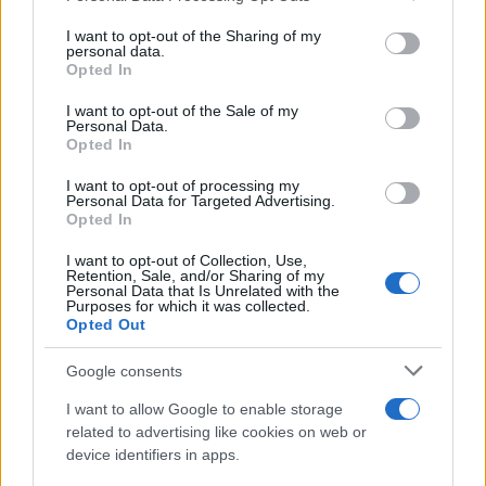
I want to opt-out of the Sharing of my
personal data.
Opted In
I want to opt-out of the Sale of my
Personal Data.
Opted In
I want to opt-out of processing my
Nicolaporro.it è anche su Whatsapp. È
Personal Data for Targeted Advertising.
Opted In
sufficiente
cliccare qui
per iscriversi al canale ed
essere sempre aggiornati (gratis).
I want to opt-out of Collection, Use,
Retention, Sale, and/or Sharing of my
Personal Data that Is Unrelated with the
Purposes for which it was collected.
#LA RIPARTENZA
Opted Out
Google consents
SEDUTE SATIRICHE
Vignetta del 07/08/2026
I want to allow Google to enable storage
related to advertising like cookies on web or
device identifiers in apps.