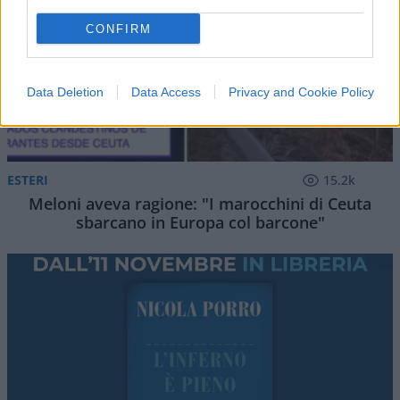
CONFIRM
Data Deletion
Data Access
Privacy and Cookie Policy
ESTERI
15.2k
Meloni aveva ragione: "I marocchini di Ceuta
sbarcano in Europa col barcone"