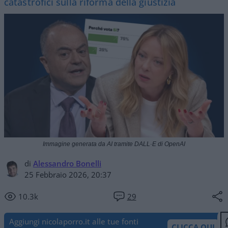
catastrofici sulla riforma della giustizia
Immagine generata da AI tramite DALL·E di OpenAI
di
Alessandro Bonelli
25 Febbraio 2026, 20:37
10.3k
29
Aggiungi nicolaporro.it alle tue fonti
CLICCA QUI