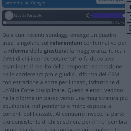
preferite su Google
Ascolta l'articolo
0:00
/
--:--
Da alcuni recenti sondaggi emerge un quadro
assai singolare sul
referendum
confermativo per
la
riforma
della
giustizia:
la maggioranza (circa il
75%) di chi intende votare “sì” lo fa dopo aver
esaminato il merito della proposta: separazione
delle carriere tra pm e giudici, riforma del CSM
con estrazione a sorte per i togati, istituzione di
un’Alta Corte disciplinare. Questi elettori vedono
nella riforma un passo verso una magistratura più
equilibrata, indipendente e meno esposta a
correnti politicizzate. Al contrario invece, la parte
più consistente di chi si schiera per il “no” sembra
composta da persone motivate principalmente