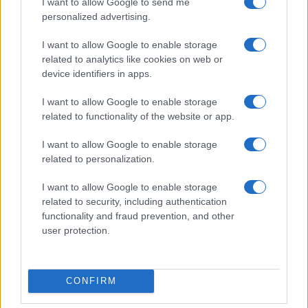
I want to allow Google to send me
un’assurdità, ignorando che serve proprio a
personalized advertising.
prevenire favoritismi.
I want to allow Google to enable storage
related to analytics like cookies on web or
device identifiers in apps.
Queste affermazioni non sono analisi ragionate,
I want to allow Google to enable storage
ma slogan populisti che evocano fantasmi
related to functionality of the website or app.
autoritari per mascherare l’incapacità di
confrontarsi sul merito. La sinistra, un tempo
I want to allow Google to enable storage
related to personalization.
paladina del riformismo, ora si rifugia in un
catastrofismo sterile, gridando al “pericolo per la
I want to allow Google to enable storage
democrazia” ogni volta che non governa,
related to security, including authentication
arruolando vip e Nobel per amplificare l’eco.
Ma il
functionality and fraud prevention, and other
user protection.
vero affronto alla Costituzione è ridurre un
referendum a vendetta politica
. In questo
scenario, il populismo non è più esclusiva della
CONFIRM
destra: è diventato il rifugio di una opposizione in