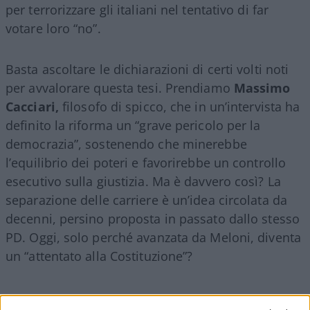
per terrorizzare gli italiani nel tentativo di far
votare loro “no”.
Basta ascoltare le dichiarazioni di certi volti noti
per avvalorare questa tesi. Prendiamo
Massimo
Cacciari,
filosofo di spicco, che in un’intervista ha
definito la riforma un “grave pericolo per la
democrazia”, sostenendo che minerebbe
l’equilibrio dei poteri e favorirebbe un controllo
esecutivo sulla giustizia. Ma è davvero così? La
separazione delle carriere è un’idea circolata da
decenni, persino proposta in passato dallo stesso
PD. Oggi, solo perché avanzata da Meloni, diventa
un “attentato alla Costituzione”?