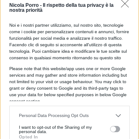
Questa ipocrisia diventa evidente nelle parole
Nicola Porro -
Il rispetto della tua privacy è la
nostra priorità
dell’Anpi, che ha lanciato un appello con artisti e
intellettuali per il “no”, accusando la riforma di
Noi e i nostri partner utilizziamo, sul nostro sito, tecnologie
colpire la divisione dei poteri e la lotta ai
come i cookie per personalizzare contenuti e annunci, fornire
politici corrotti
. Come se separare pm e giudici
funzionalità per social media e analizzare il nostro traffico.
favorisse la corruzione, anziché rafforzare
Facendo clic di seguito si acconsente all'utilizzo di questa
tecnologia. Puoi cambiare idea e modificare le tue scelte sul
l’imparzialità. Per non parlare dell’
Associazione
consenso in qualsiasi momento ritornando su questo sito
Nazionale Magistrati
. Ha più volte tacciato il
Please note that this website/app uses one or more Google
governo di essere contrario alla democrazia e alla
services and may gather and store information including but
Costituzione, trasformando così il referendum in
not limited to your visit or usage behaviour. You may click to
una crociata anti-Meloni. Certo, ascoltare
grant or deny consent to Google and its third-party tags to
l’associazione dei Magistrati per un referendum
use your data for below specified purposes in below Google
consent section.
che mira a ridurre il loro monopolio sarebbe
come affidare la stalla ai lupi, eppure tanti
Personal Data Processing Opt Outs
pendono dalle loro labbra. Chissà perché…
I want to opt-out of the Sharing of my
personal data.
Opted In
Ma il fenomeno si estende anche al mondo dello