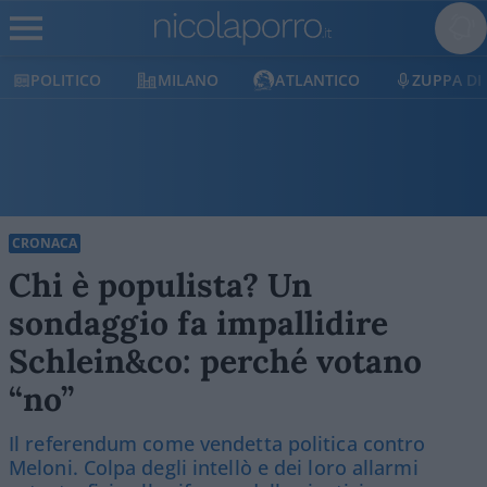
POLITICO
MILANO
ATLANTICO
ZUPPA DI PO
CRONACA
Chi è populista? Un
sondaggio fa impallidire
Schlein&co: perché votano
“no”
Il referendum come vendetta politica contro
Meloni. Colpa degli intellò e dei loro allarmi