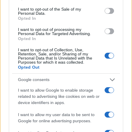
spettacolo, dove celebrità prestano il volto a
I want to opt-out of the Sale of my
Personal Data.
slogan da strapazzo.
Toni Servillo,
attore premio
Opted In
Oscar, ha definito la riforma “inutile e pericolosa”,
I want to opt-out of processing my
unendosi ai contrari senza approfondire il merito,
Personal Data for Targeted Advertising.
Opted In
quasi fosse un copione contro il potere cattivo.
Giovanni Storti del trio
Aldo, Giovanni
e
Giacomo
I want to opt-out of Collection, Use,
Retention, Sale, and/or Sharing of my
ha paragonato il sorteggio del Csm a un’estrazione
Personal Data that Is Unrelated with the
Purposes for which it was collected.
a sorte degli attori per un film,
in un video ironico
Opted Out
che ridicolizza la misura come “casuale e
irresponsabile”. Anche Alessandro Gassmann e
Google consents
Edoardo Bennato sono stati reclutati per il
I want to allow Google to enable storage
Comitato del No.
Persino scienziati come Giorgio
related to advertising like cookies on web or
Parisi, premio Nobel per la Fisica, si prestano al
device identifiers in apps.
gioco
: “Voi vorreste che i premi Nobel fossero
I want to allow my user data to be sent to
scelti estraendoli a sorte tra tutti gli scienziati? Io
Google for online advertising purposes.
no”, equiparando il sorteggio anti correnti a