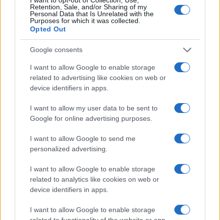
Retention, Sale, and/or Sharing of my
nichilismo “diffuso”, che si insinua nella perdita di
Personal Data that Is Unrelated with the
Purposes for which it was collected.
senso, nella frammentazione culturale, nella
Opted Out
confusione tra libertà e arbitrio.
Google consents
I want to allow Google to enable storage
related to advertising like cookies on web or
In questo vuoto, attori esterni trovano spazio non
device identifiers in apps.
tanto per una
loro superiore forza
, quanto per la
crescente debolezza occidentale. La storia, del
I want to allow my user data to be sent to
Google for online advertising purposes.
resto, insegna che le civiltà raramente crollano
sotto i colpi altrui: più spesso si sgretolano per
I want to allow Google to send me
consunzione interna.
personalized advertising.
I want to allow Google to enable storage
Il parallelo, allora, si fa inevitabile e inquietante. In
related to analytics like cookies on web or
passato, figure come Reagan e Wojtyła seppero
device identifiers in apps.
elevare il loro tempo, orientarlo, dargli una
I want to allow Google to enable storage
direzione. Oggi, al contrario,
molte leadership
related to functionality of the website or app.