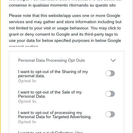
consenso in qualsiasi momento ritornando su questo sito
A questo si aggiunge la fragilità strutturale
Please note that this website/app uses one or more Google
dell’Europa.
L’Unione Europea appare sempre
services and may gather and store information including but
più come un attore incompiuto:
forte sul piano
not limited to your visit or usage behaviour. You may click to
normativo e burocratico, ma debole su quello
grant or deny consent to Google and its third-party tags to
use your data for below specified purposes in below Google
politico e simbolico. Incapace di esprimere una
consent section.
visione unitaria, priva di una reale sovranità
strategica, spesso esitante nel definire il proprio
Personal Data Processing Opt Outs
ruolo nel mondo, l’Europa sembra vivere una
I want to opt-out of the Sharing of my
condizione paradossale: troppo integrata per agire
personal data.
come somma di Stati, troppo divisa per agire
Opted In
come potenza. Non interpreta la storia: la subisce.
I want to opt-out of the Sale of my
Personal Data.
Opted In
Il risultato è un Occidente che non si confronta
I want to opt-out of processing my
più con un avversario esterno chiaramente
Personal Data for Targeted Advertising.
Opted In
identificabile, ma si logora dall’interno. Non è più
il nichilismo “imposto” del
comunismo
, bensì un
I want to opt-out of Collection, Use,