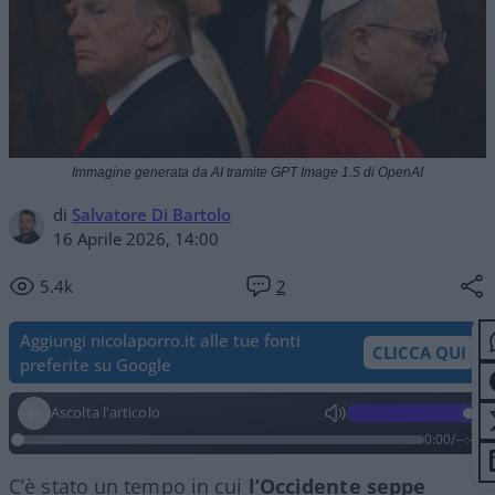
Immagine generata da AI tramite GPT Image 1.5 di OpenAI
di
Salvatore Di Bartolo
16 Aprile 2026, 14:00
5.4k
2
Aggiungi nicolaporro.it alle tue fonti
CLICCA QUI
preferite su Google
Ascolta l'articolo
0:00
/
--:--
C’è stato un tempo in cui
l’Occidente seppe