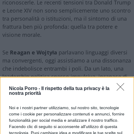
riconoscerle. Le recenti tensioni tra Donald Trump
e Leone XIV non sono semplicemente uno scontro
tra personalità o istituzioni, ma il sintomo di una
frattura ben più profonda: quella tra potere e
visione morale.
Se
Reagan e Wojtyła
parlavano linguaggi diversi
ma convergenti, oggi assistiamo a una dissonanza
che indebolisce entrambi i poli. Da un lato, una
leadership politica spesso impulsiva, incapace di
articolare una strategia che non sia meramente
Nicola Porro -
Il rispetto della tua privacy è la
reattiva; dall’altro, una voce spirituale che, pur
nostra priorità
nella sua profondità millenaria, fatica a trovare
Noi e i nostri partner utilizziamo, sul nostro sito, tecnologie
ascolto in un contesto dominato
come i cookie per personalizzare contenuti e annunci, fornire
dall’immediatezza e dalla polarizzazione.
funzionalità per social media e analizzare il nostro traffico.
Facendo clic di seguito si acconsente all'utilizzo di questa
tecnologia. Puoi cambiare idea e modificare le tue scelte sul