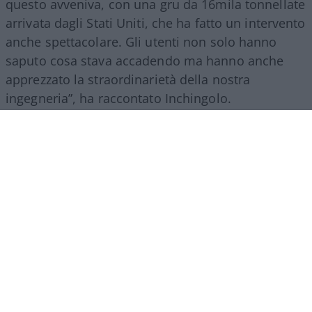
questo avveniva, con una gru da 16mila tonnellate
arrivata dagli Stati Uniti, che ha fatto un intervento
anche spettacolare. Gli utenti non solo hanno
saputo cosa stava accadendo ma hanno anche
apprezzato la straordinarietà della nostra
ingegneria”, ha raccontato Inchingolo.
Il racconto del Gruppo Fs, ha aggiunto l’esperto, si
estende poi a tutte le attività svolte nel mondo.
“Siamo molto presenti all’estero, lo facciamo con
il trasporto treni ma soprattutto con l’ingegneria:
la metropolitana di Riad è stata fatta con la
direzione dei lavori da parte di
FS Engeneering
.
Siamo riconosciuti come un’eccellenza non solo
per l’esercizio ferroviario ma anche per la
realizzazione e progettazione dei lavori in questo
ambito”.