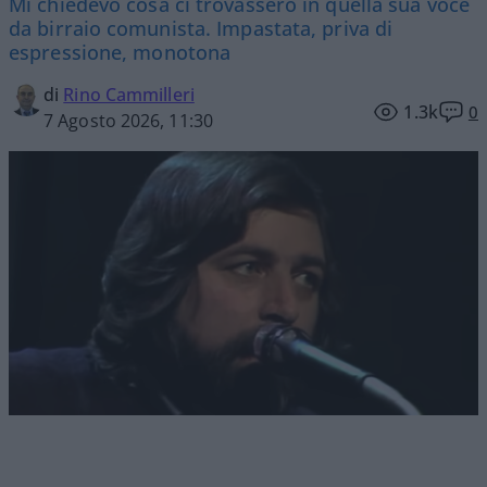
Mi chiedevo cosa ci trovassero in quella sua voce
da birraio comunista. Impastata, priva di
espressione, monotona
di
Rino Cammilleri
1.3k
0
7 Agosto 2026, 11:30