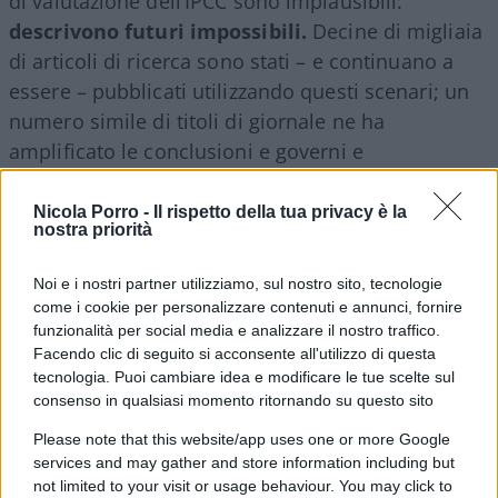
di valutazione dell’IPCC sono implausibili:
descrivono futuri impossibili.
Decine di migliaia
di articoli di ricerca sono stati – e continuano a
essere – pubblicati utilizzando questi scenari; un
numero simile di titoli di giornale ne ha
amplificato le conclusioni e governi e
organizzazioni internazionali hanno integrato
questi scenari implausibili nelle politiche e nelle
Nicola Porro -
Il rispetto della tua privacy è la
nostra priorità
normative.
Noi e i nostri partner utilizziamo, sul nostro sito, tecnologie
come i cookie per personalizzare contenuti e annunci, fornire
funzionalità per social media e analizzare il nostro traffico.
Ora sappiamo che tutto ciò è costruito su
Facendo clic di seguito si acconsente all'utilizzo di questa
fondamenta di sabbia
. Perché è importante?
tecnologia. Puoi cambiare idea e modificare le tue scelte sul
Perché questi scenari sono parte integrante delle
consenso in qualsiasi momento ritornando su questo sito
politiche globali.
Please note that this website/app uses one or more Google
services and may gather and store information including but
not limited to your visit or usage behaviour. You may click to
Gli scenari più estremi, ormai implausibili, SSP5-