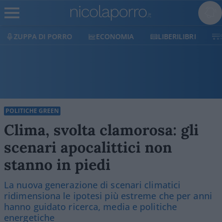
ECONOMIA
LIBERILIBRI
SHOP
SOSTIENICI
POLITICHE GREEN
Clima, svolta clamorosa: gli
scenari apocalittici non
stanno in piedi
La nuova generazione di scenari climatici
ridimensiona le ipotesi più estreme che per anni
hanno guidato ricerca, media e politiche
energetiche