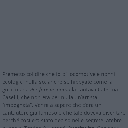
Premetto col dire che io di locomotive e nonni
ecologici nulla so, anche se hippyate come la
gucciniana
Per fare un uomo
la cantava Caterina
Caselli, che non era per nulla un’artista
“impegnata”. Venni a sapere che c’era un
cantautore già famoso o che tale doveva diventare
perché così era stato deciso nelle segrete latebre
quando l’Equipe 84 intonò
Auschwitz.
Che cosa