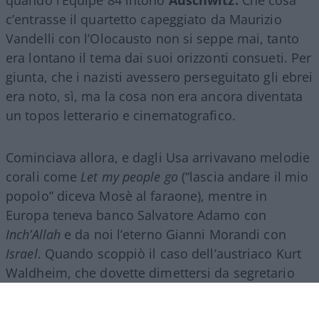
c’entrasse il quartetto capeggiato da Maurizio
Vandelli con l’Olocausto non si seppe mai, tanto
era lontano il tema dai suoi orizzonti consueti. Per
giunta, che i nazisti avessero perseguitato gli ebrei
era noto, sì, ma la cosa non era ancora diventata
un topos letterario e cinematografico.
Cominciava allora, e dagli Usa arrivavano melodie
corali come
Let my people go
(“lascia andare il mio
popolo” diceva Mosè al faraone), mentre in
Europa teneva banco Salvatore Adamo con
Inch’Allah
e da noi l’eterno Gianni Morandi con
Israel
. Quando scoppiò il caso dell’austriaco Kurt
Waldheim, che dovette dimettersi da segretario
dell’Onu perché qualcuno aveva fatto circolare
una sua foto di guerra in divisa tedesca, fu