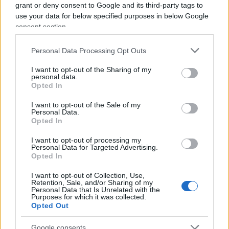
grant or deny consent to Google and its third-party tags to
8.5 e SSP3-7.0 non sono semplici costrutti
use your data for below specified purposes in below Google
accademici utilizzati in ricerche specialistiche.
consent section.
Sono radicati nelle politiche
e nei regolamenti
Personal Data Processing Opt Outs
della maggior parte delle principali economie
mondiali, presenti nelle più importanti istituzioni
I want to opt-out of the Sharing of my
personal data.
multilaterali e utilizzati negli stress test climatici
Opted In
che regolano centinaia di miliardi di dollari di
I want to opt-out of the Sale of my
capitale bancario.
Personal Data.
Opted In
I want to opt-out of processing my
Personal Data for Targeted Advertising.
Le valutazioni nazionali dell’impatto climatico
Opted In
negli Stati Uniti, nel Regno Unito, in Germania, in
I want to opt-out of Collection, Use,
Canada, in Australia, in Giappone e nei Paesi
Retention, Sale, and/or Sharing of my
Personal Data that Is Unrelated with the
Bassi utilizzano tutte SSP5-8.5 come scenario di
Purposes for which it was collected.
Opted Out
riferimento. Il quadro di riferimento del Network
for Greening the Financial System, utilizzato da
Google consents