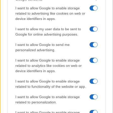
oltre 140 banche centrali, ha impiegato uno
I want to allow Google to enable storage
scenario di «mondo serra» calibrato sul rischio
related to advertising like cookies on web or
fisico SSP5-8.5 negli stress test bancari condotti
device identifiers in apps.
dalla Banca centrale europea, dalla Banca
I want to allow my user data to be sent to
d’Inghilterra, dalla
Reserve Bank of New
Google for online advertising purposes.
Zealand
, dalla Banque de France e dalla Federal
Reserve statunitense.
I want to allow Google to send me
personalized advertising.
L’abbandono degli scenari preesistenti
di fascia
I want to allow Google to enable storage
related to analytics like cookies on web or
alta da parte del CMIP7 dovrà propagarsi all’intera
device identifiers in apps.
infrastruttura. Il meccanismo politico costruito su
SSP5-8.5 e sugli altri scenari non plausibili è
I want to allow Google to enable storage
sistemico. Tutto ciò significa che gli utenti dei
related to functionality of the website or app.
modelli climatici e dei relativi risultati basati su
I want to allow Google to enable storage
scenari preesistenti dovranno ora decidere se e
related to personalization.
come allinearsi alle più recenti conoscenze
I want to allow Google to enable storage