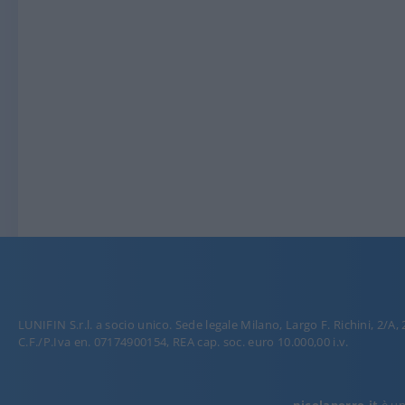
LUNIFIN S.r.l. a socio unico. Sede legale Milano, Largo F. Richini, 2/A,
C.F./P.Iva en. 07174900154, REA cap. soc. euro 10.000,00 i.v.