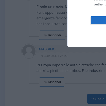
authenti
E’ solo un rinvio. Meglio poco che nulla?
Purtroppo nessuno si batte contro queste i
emergenze farlocche create ad arte x calpest
beni acquistati con fatica e x necessità qual
Rispondi
MASSIMO
9 Luglio 2025, 8:27 8:27
L’Europa imporre le auto elettriche che fan
andrò a piedi o in autobus. E le industrie
Rispondi
Carica a