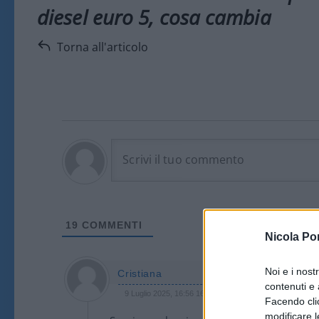
diesel euro 5, cosa cambia
Torna all'articolo
19
COMMENTI
Nicola Po
Noi e i nost
Cristiana
contenuti e 
9 Luglio 2025, 16:56 16:56
Facendo clic
modificare l