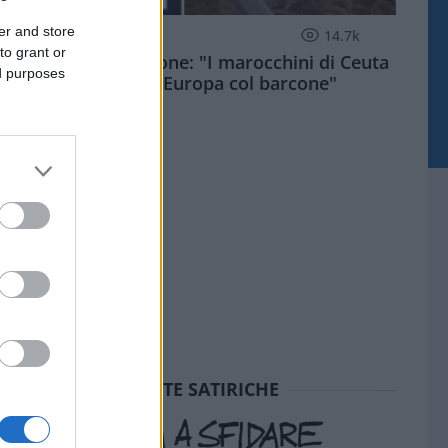
er and store
ESTERI
14.7k
to grant or
Meloni aveva ragione: "I marocchini di Ceuta
ed purposes
sbarcano in Europa col barcone"
SEDUTE SATIRICHE