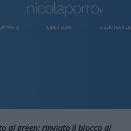
LA POSTA
LIBERILIBRI
BIBLIOTECA L
o al green: rinviato il blocco al