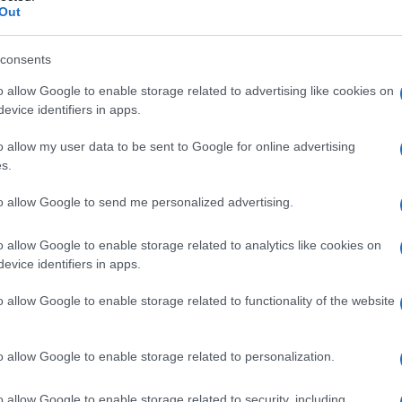
ste imposizioni non se lo pone nessuno? Rimpatriare un
Out
 sgomberare un occupante abusivo altrettanto,
veicoli rottamando i precedenti ancora funzionanti
consents
o allow Google to enable storage related to advertising like cookies on
evice identifiers in apps.
(1)
VIsualizza le risposte
o allow my user data to be sent to Google for online advertising
s.
to allow Google to send me personalized advertising.
no solo. E’ necessario porre fine a tutta la narrazione su
o allow Google to enable storage related to analytics like cookies on
nno risolte); e su CO2, H2O e clima: sono le basi della
evice identifiers in apps.
erje che 4 parassiti raccontano x campare a sbafo!
o allow Google to enable storage related to functionality of the website
(1)
VIsualizza le risposte
o allow Google to enable storage related to personalization.
o allow Google to enable storage related to security, including