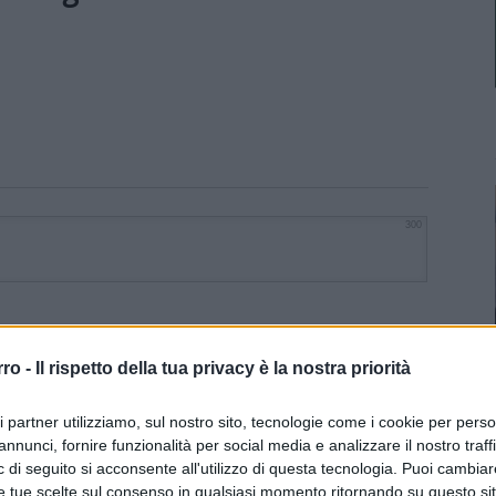
300
rro -
Il rispetto della tua privacy è la nostra priorità
ri partner utilizziamo, sul nostro sito, tecnologie come i cookie per pers
annunci, fornire funzionalità per social media e analizzare il nostro traff
 di seguito si acconsente all'utilizzo di questa tecnologia. Puoi cambiar
e tue scelte sul consenso in qualsiasi momento ritornando su questo si