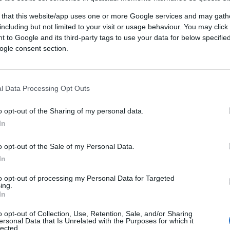
accinati….. alla fine sono state abolite
 that this website/app uses one or more Google services and may gath
including but not limited to your visit or usage behaviour. You may click 
 to Google and its third-party tags to use your data for below specifi
ogle consent section.
l Data Processing Opt Outs
ovuti ai trasporti.
528064
o opt-out of the Sharing of my personal data.
 c’è nessun “problema” da risolvere.
In
divieto ora vi vendono la “soluzione”.
o opt-out of the Sale of my Personal Data.
In
to opt-out of processing my Personal Data for Targeted
ing.
In
o opt-out of Collection, Use, Retention, Sale, and/or Sharing
ersonal Data that Is Unrelated with the Purposes for which it
lected.