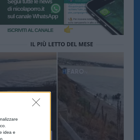
IL PIÙ LETTO DEL MESE
onalizzare
ico.
e idea e
to