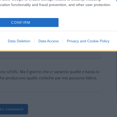
cation functionality and fraud prevention, and other user protection.
mposizioni UE rapinose e liberticide nate sull’onda di
are lo stato di diritto privando i sudditi dell’uso di
CONFIRM
i i veicoli
Data Deletion
Data Access
Privacy and Cookie Policy
no schifo. Ma il giorno che ci saranno quelle e basta io
 che producono quelle ciofeche per me possono fallire.
ltri commenti