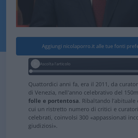
Aggiungi nicolaporro.it alle tue fonti pre
Ascolta l'articolo
Quattordici anni fa, era il 2011, da curator
di Venezia, nell’anno celebrativo del 150mo 
folle e portentosa
. Ribaltando l’abitual
cui un ristretto numero di critici e curator
celebrati, coinvolsi 300 «appassionati in
giudiziosi».