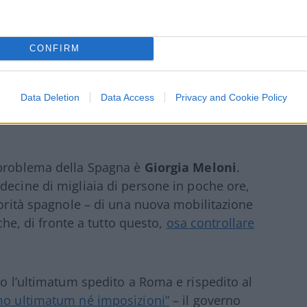
CONFIRM
Data Deletion
Data Access
Privacy and Cookie Policy
 problema della Spagna è
Giorgia Meloni
.
 decine di migliaia di persone in poche ore,
torità spagnole – di una nuova mobilitazione
 che, di fronte a tutto questo,
osa controllare
po l’ultimatum spedito a Roma e rispedito al
mo ultimatum né imposizioni”
– il governo