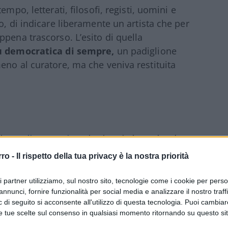
mpo, letterati, filosofi, registi, uomini e
o, di indicare liberamente un artista che per
ppena trascorso. L’esito di quella
ù democratica di sempre,
un padiglione
eno al curatore, ma che veniva restituita
ciente
cliccare qui
per iscriversi al canale ed
rro -
Il rispetto della tua privacy è la nostra priorità
ri partner utilizziamo, sul nostro sito, tecnologie come i cookie per pers
annunci, fornire funzionalità per social media e analizzare il nostro traff
 di seguito si acconsente all'utilizzo di questa tecnologia. Puoi cambiar
e tue scelte sul consenso in qualsiasi momento ritornando su questo si
1