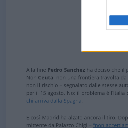
Alla fine
Pedro Sanchez
ha deciso che il
Non
Ceuta
, non una frontiera travolta da
non il rischio – segnalato dalle stesse au
per il 15 agosto. No: il problema è l’Italia
chi arriva dalla Spagna
.
E così Madrid ha alzato ancora il tiro. Do
mittente da Palazzo Chigi –
“non accettia