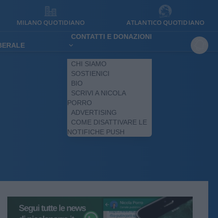
MILANO QUOTIDIANO
ATLANTICO QUOTIDIANO
CONTATTI E DONAZIONI
IBERALE
CHI SIAMO
SOSTIENICI
BIO
SCRIVI A NICOLA
PORRO
ADVERTISING
COME DISATTIVARE LE
NOTIFICHE PUSH