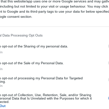
 that this website/app uses one or more Google services and may gath
Leggi i commenti
including but not limited to your visit or usage behaviour. You may click 
 to Google and its third-party tags to use your data for below specifi
ogle consent section.
l Data Processing Opt Outs
: perché lo scontro
o opt-out of the Sharing of my personal data.
 Ceuta
In
 e deterrenza contro la linea progressista di
o opt-out of the Sale of my Personal Data.
In
to opt-out of processing my Personal Data for Targeted
1.4k
Visualizzazioni
2
commenti
ing.
In
o opt-out of Collection, Use, Retention, Sale, and/or Sharing
ersonal Data that Is Unrelated with the Purposes for which it
lected.
Out