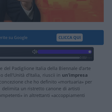
ferite su Google
CLICCA QUI
0:00
/
--:--
e del Padiglione Italia della Biennale d’arte
dell’Unità d’Italia, riuscii in
un’impresa
e concezione che ho definito «mortuaria» per
i delimita un ristretto canone di artisti
competenti» in altrettanti «accoppiamenti