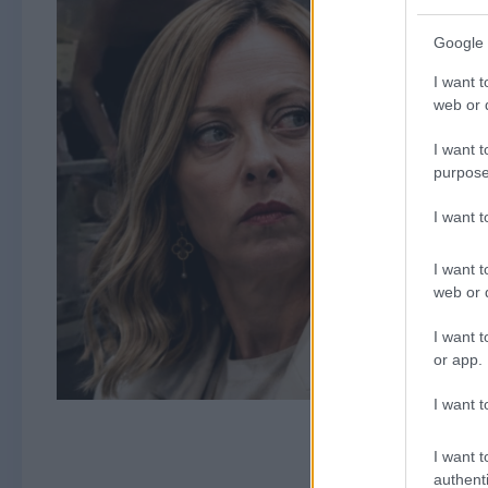
Google 
I want t
web or d
I want t
purpose
I want 
I want t
web or d
I want t
or app.
I want t
I want t
authenti