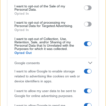
I want to opt-out of the Sale of my
antonio
Personal Data.
16 Gennaio 2026, 18:07 18:07
Opted In
Forse pensavano di essere in Russia o Cina, e li si che
I want to opt-out of processing my
Personal Data for Targeted Advertising.
potevano fare quello che vogliono!!
Opted In
Rispondi
I want to opt-out of Collection, Use,
Retention, Sale, and/or Sharing of my
Personal Data that Is Unrelated with the
Purposes for which it was collected.
Opted Out
augusto g.
16 Gennaio 2026, 17:43 17:43
Google consents
La faziosità ha preso il sopravvento: al diktat della Ditta gli
I want to allow Google to enable storage
sventurati risposero “sì”.
related to advertising like cookies on web or
device identifiers in apps.
Rispondi
I want to allow my user data to be sent to
Google for online advertising purposes.
Carica altri commenti
I want to allow Google to send me