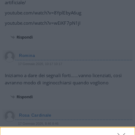
artificiale/
youtube.com/watch?v=8YplEbyA6ug
youtube.com/watch?v=wEiKF7pN1jI
Rispondi
Romina
17 Gennaio 2026, 10:17 10:17
Iniziamo a dare dei segnali forti……vanno licenziati, così
avranno modo di inginocchiarsi quando vogliono
Rispondi
Rosa Cardinale
17 Gennaio 2026, 8:46 8:46