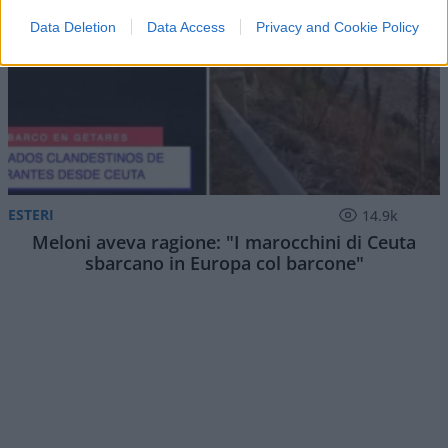
Data Deletion
Data Access
Privacy and Cookie Policy
ESTERI
14.9k
Meloni aveva ragione: "I marocchini di Ceuta
sbarcano in Europa col barcone"