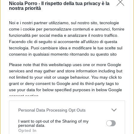
Questo dimostra di come tanti rappresentanti dello stato
Nicola Porro -
Il rispetto della tua privacy è la
credono di poter esprimersi liberamente senza rispettare il
nostra priorità
codice dello stato e il corpo a cui appartengono e che
rappresentano.
Noi e i nostri partner utilizziamo, sul nostro sito, tecnologie
come i cookie per personalizzare contenuti e annunci, fornire
funzionalità per social media e analizzare il nostro traffico.
Rispondi
Facendo clic di seguito si acconsente all'utilizzo di questa
tecnologia. Puoi cambiare idea e modificare le tue scelte sul
Döme
consenso in qualsiasi momento ritornando su questo sito
16 Gennaio 2026, 19:42 19:42
Please note that this website/app uses one or more Google
services and may gather and store information including but
Inginocchiati davanti a una bandiera di Hamas? Ma non
not limited to your visit or usage behaviour. You may click to
hanno un minimo di ritegno, voglio vedere una foto dove
grant or deny consent to Google and its third-party tags to
sono inginocchiati davanti alla mia bandiera x le vittime del
use your data for below specified purposes in below Google
terremoto di Aquila, Amatrice e tutti gli altri paesi,
consent section.
licenziamento in tronco, senza divisa fai ciò che vuoi con,
NO
Personal Data Processing Opt Outs
I want to opt-out of the Sharing of my
Rispondi
personal data.
Opted In