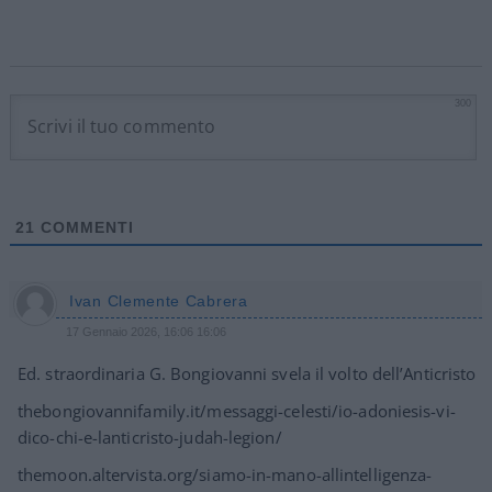
300
21
COMMENTI
Ivan Clemente Cabrera
17 Gennaio 2026, 16:06 16:06
Ed. straordinaria G. Bongiovanni svela il volto dell’Anticristo
thebongiovannifamily.it/messaggi-celesti/io-adoniesis-vi-
dico-chi-e-lanticristo-judah-legion/
themoon.altervista.org/siamo-in-mano-allintelligenza-