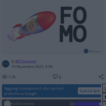
di
BTCSentinel
15 Novembre 2023, 9:08
5.3k
0
Aggiungi nicolaporro.it alle tue fonti
CLICCA QUI
preferite su Google
Ascolta l'articolo