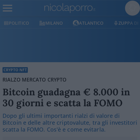
MILANO
ATLANTICO
ZUPPA DI PORRO
E
CRYPTO NFT
RIALZO MERCATO CRYPTO
Bitcoin guadagna € 8.000 in
30 giorni e scatta la FOMO
Dopo gli ultimi importanti rialzi di valore di
Bitcoin e delle altre criptovalute, tra gli investitori
scatta la FOMO. Cos'è e come evitarla.