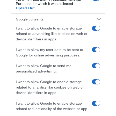
Personal Data that Is Unrelated with the
mercato
, la
comprensione delle tecnologie
alla
Purposes for which it was collected.
base delle criptovalute e il
monitoraggio delle
Opted Out
notizie
che possono influenzare i prezzi. Altro
Google consents
aspetto fondamentale è lo studio continuo in un
I want to allow Google to enable storage
settore che evolve rapidamente come quello delle
related to advertising like cookies on web or
criptovalute.
device identifiers in apps.
I want to allow my user data to be sent to
Investire in criptovalute può essere allettante e,
Google for online advertising purposes.
talvolta, sembrare semplice e remunerativo, ma è
una forma molto rischiosa di investimento e non
I want to allow Google to send me
personalized advertising.
può essere approcciata con superficialità ed
emotività: è cruciale avvicinarsi con cautela e
I want to allow Google to enable storage
strategia. Evitare la FOMO e prendere decisioni
related to analytics like cookies on web or
device identifiers in apps.
basate su analisi e ricerca approfondita può
aumentare le probabilità di successo nel mercato
I want to allow Google to enable storage
delle criptovalute.
related to functionality of the website or app.