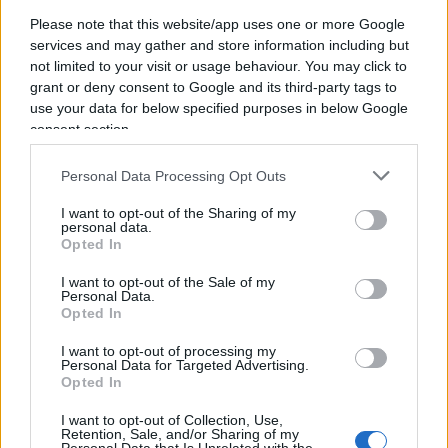
mercato
Please note that this website/app uses one or more Google
services and may gather and store information including but
not limited to your visit or usage behaviour. You may click to
Una conoscenza dei cicli di mercato nel contesto
grant or deny consent to Google and its third-party tags to
delle criptovalute può essere estremamente utile.
use your data for below specified purposes in below Google
Ad esempio, eventi come gli halving di Bitcoin
consent section.
possono influenzare significativamente i prezzi.
Personal Data Processing Opt Outs
Comprendere questi cicli aiuta a prevedere meglio
i momenti opportuni per entrare o uscire dal
I want to opt-out of the Sharing of my
personal data.
mercato.
Opted In
I want to opt-out of the Sale of my
Importanza della ricerca e della
Personal Data.
Opted In
preparazione
I want to opt-out of processing my
Personal Data for Targeted Advertising.
Opted In
Prima di investire, è essenziale condurre
ricerche
I want to opt-out of Collection, Use,
approfondite
. Ciò include l’
analisi dei trend di
Retention, Sale, and/or Sharing of my