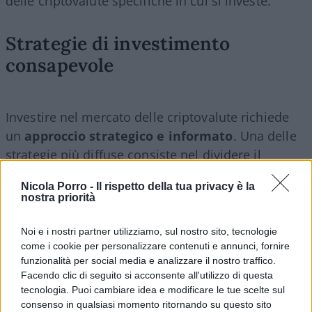
delle criptovalute specifiche in cui si investe.
Strategie di investimento
consapevole
Investire nel mercato delle criptovalute richiede
un
approccio strategico e informato
. Una delle
strategie più diffuse consiste nel dividere il
capitale che si vuole utilizzare per l’investimento
Nicola Porro -
Il rispetto della tua privacy è la
in due parti: investirne una porzione inizialmente
nostra priorità
e conservare il resto per approfittare di eventuali
cali di prezzo o per diversificare gli investimenti in
Noi e i nostri partner utilizziamo, sul nostro sito, tecnologie
futuro. Questo approccio bilancia il potenziale di
come i cookie per personalizzare contenuti e annunci, fornire
funzionalità per social media e analizzare il nostro traffico.
guadagno con il rischio di perdite significative.
Facendo clic di seguito si acconsente all'utilizzo di questa
tecnologia. Puoi cambiare idea e modificare le tue scelte sul
Comprensione dei cicli di
consenso in qualsiasi momento ritornando su questo sito