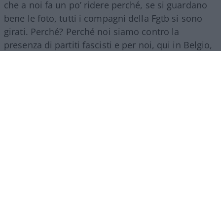
che a noi fa un po’ ridere perché, se si guardano
bene le foto, tutti i compagni della Fgtb si sono
girati. Perché? Perché noi siamo contro la
presenza di partiti fascisti e per noi, qui in Belgio,
Fratelli d’Italia è un partito di estrema destra”.
La strage dell’8 agosto 1956
La tragedia di Marcinelle avvenne l’8 agosto 1956.
Un incendio scoppiato durante le operazioni di
estrazione si diffuse nelle gallerie della miniera
del Bois du Cazier, alle porte di Charleroi,
intrappolando i lavoratori. Morirono 262 minatori,
di cui 136 italiani. Tra il 1946 e il 1956 più di 140
mila italiani partirono per il Belgio per lavorare
nelle miniere di carbone della Vallonia. Molti
vivevano in strutture precarie, comprese baracche