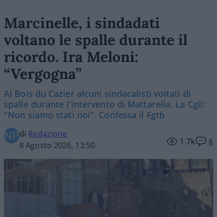
Marcinelle, i sindadati
voltano le spalle durante il
ricordo. Ira Meloni:
“Vergogna”
Al Bois du Cazier alcuni sindacalisti voltati di
spalle durante l'intervento di Mattarella. La Cgil:
"Non siamo stati noi". Confessa il Fgtb
di
Redazione
1.7k
6
8 Agosto 2026, 13:50