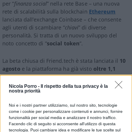
per “
finanza social
” nella rete Base – una nuova
rete di scalabilità sulla blockchain
Ethereum
lanciata dall’exchange Coinbase – che consente
agli utenti di scambiare “
chiavi
” di diverse
personalità. Si tratta di un nuovo sviluppo del
noto concetto di “
social token
“.
La beta chiusa di Friend.tech è stata lanciata il
10
agosto
e la piattaforma ha già visto
oltre 1,1
milioni di chiavi scambiate in oltre 935.000
transazioni
, secondo i dati di un cruscotto di
Nicola Porro -
Il rispetto della tua privacy è la
nostra priorità
Dune. Attualmente, la piattaforma è su invito e
ancora non sappiamo quando sarà aperta a un
Noi e i nostri partner utilizziamo, sul nostro sito, tecnologie
pubblico più ampio.
come i cookie per personalizzare contenuti e annunci, fornire
funzionalità per social media e analizzare il nostro traffico.
Facendo clic di seguito si acconsente all'utilizzo di questa
tecnologia. Puoi cambiare idea e modificare le tue scelte sul