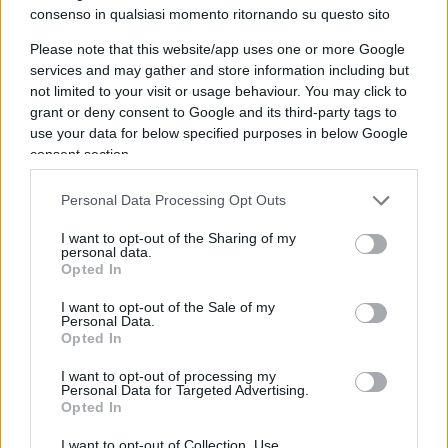
Segui qui l’andamento del prezzo di Ethereum (ETH)
.
consenso in qualsiasi momento ritornando su questo sito
Please note that this website/app uses one or more Google
Ed ecco come funziona il
services and may gather and store information including but
not limited to your visit or usage behaviour. You may click to
guadagno passivo
grant or deny consent to Google and its third-party tags to
use your data for below specified purposes in below Google
Acquistare un token di un individuo, il cui indirizzo
consent section.
wallet è collegato al suo account Twitter, concede
ai compratori
accesso a una chat di gruppo
Personal Data Processing Opt Outs
dedicata solo ai detentori di chiavi
. Man mano
I want to opt-out of the Sharing of my
che le
chiavi vengono comprate e vendute
,
personal data.
Opted In
l’individuo di cui si scambiano le chiavi riceve
una piccola “commissione”
– una
percentuale
I want to opt-out of the Sale of my
Personal Data.
sulla vendita – in
Ethereum
.
Opted In
I want to opt-out of processing my
Quanto hanno guadagnato questi
Personal Data for Targeted Advertising.
Opted In
gaming influencers
I want to opt-out of Collection, Use,