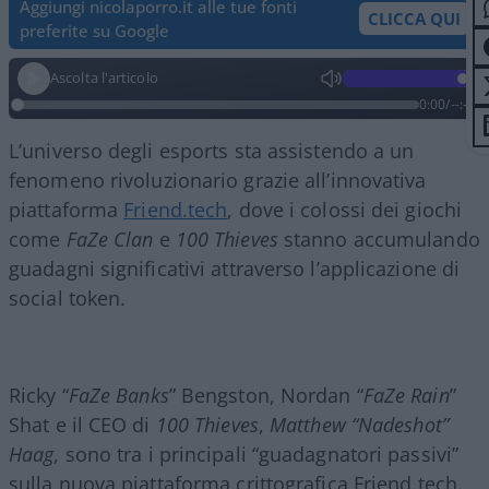
Aggiungi nicolaporro.it alle tue fonti
CLICCA QUI
preferite su Google
Ascolta l'articolo
0:00
/
--:--
L’universo degli esports sta assistendo a un
fenomeno rivoluzionario grazie all’innovativa
piattaforma
Friend.tech
, dove i colossi dei giochi
come
FaZe Clan
e
100 Thieves
stanno accumulando
guadagni significativi attraverso l’applicazione di
social token.
Ricky “
FaZe Banks
” Bengston, Nordan “
FaZe Rain
”
Shat e il CEO di
100 Thieves
,
Matthew “Nadeshot”
Haag
, sono tra i principali “guadagnatori passivi”
sulla nuova piattaforma crittografica Friend.tech.