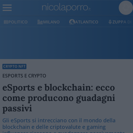
O
MILANO
ATLANTICO
ZUPPA DI PORRO
CRYPTO NFT
ESPORTS E CRYPTO
eSports e blockchain: ecco
come producono guadagni
passivi
Gli eSports si intrecciano con il mondo della
blockchain e delle criptovalute e gaming