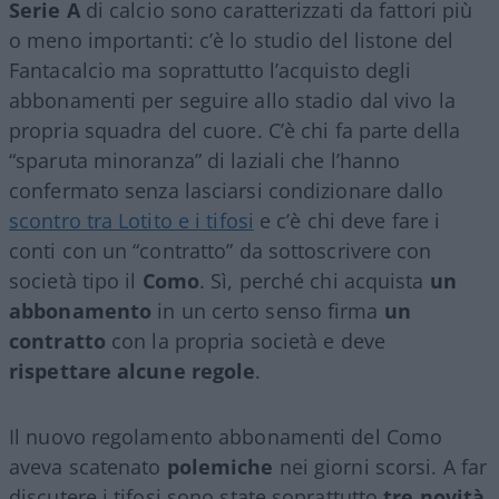
Serie A
di calcio sono caratterizzati da fattori più
o meno importanti: c’è lo studio del listone del
Fantacalcio ma soprattutto l’acquisto degli
abbonamenti per seguire allo stadio dal vivo la
propria squadra del cuore. C’è chi fa parte della
“sparuta minoranza” di laziali che l’hanno
confermato senza lasciarsi condizionare dallo
scontro tra Lotito e i tifosi
e c’è chi deve fare i
conti con un “contratto” da sottoscrivere con
società tipo il
Como
. Sì, perché chi acquista
un
abbonamento
in un certo senso firma
un
contratto
con la propria società e deve
rispettare alcune regole
.
Il nuovo regolamento abbonamenti del Como
aveva scatenato
polemiche
nei giorni scorsi. A far
discutere i tifosi sono state soprattutto
tre novità