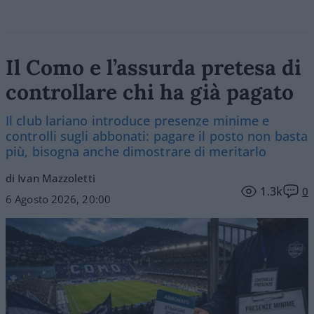
Il Como e l’assurda pretesa di
controllare chi ha già pagato
Il club lariano introduce presenze minime e
controlli sugli abbonati: pagare il posto non basta
più, bisogna anche dimostrare di meritarlo
di Ivan Mazzoletti
1.3k
0
6 Agosto 2026, 20:00