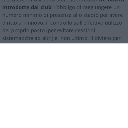
introdotte dal club
: l’obbligo di raggiungere un
numero minimo di presenze allo stadio per avere
diritto al rinnovo, il controllo sull’effettivo utilizzo
del proprio posto (per evitare cessioni
sistematiche ad altri) e, non ultimo, il divieto per
gli abbonati di indossare i colori della squadra
avversaria. Regole percepite da molti come troppo
invasive nei confronti di chi un titolo d’accesso lo
ha comunque pagato di tasca propria e che hanno
alimentato il sospetto (poi rivelatosi in parte
infondato) che il club potesse arrivare a ritirare
l’abbonamento nel corso della stessa stagione.