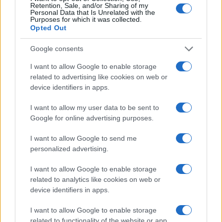
Retention, Sale, and/or Sharing of my
Personal Data that Is Unrelated with the
Purposes for which it was collected.
Secondo i dati provenienti da un’analisi di Dune,
Opted Out
una piattaforma web che consente di interrogare i
Google consents
dati blockchain aperti e creare dashboard
interattive, il co-proprietario di FaZe Clan,
Banks
,
I want to allow Google to enable storage
related to advertising like cookies on web or
ha visto un volume totale di quasi 872 ETH
device identifiers in apps.
scambiati delle sue chiavi su Friend.tech nelle
prime 24 ore dalla sua iscrizione, ottenendo
oltre
I want to allow my user data to be sent to
Google for online advertising purposes.
43,19 ETH
in guadagni passivi tramite
commissioni di transazione. Si tratta di un
I want to allow Google to send me
guadagno di $72.000 in meno di un giorno.
personalized advertising.
I want to allow Google to enable storage
FaZe
Rain
, un altro creatore di contenuti che si è
related to analytics like cookies on web or
iscritto alla piattaforma lunedì, ha accumulato
device identifiers in apps.
nelle prime 24 ore
oltre 226 ETH in volume di
I want to allow Google to enable storage
scambi delle sue chiavi
, con un guadagno di
related to functionality of the website or app.