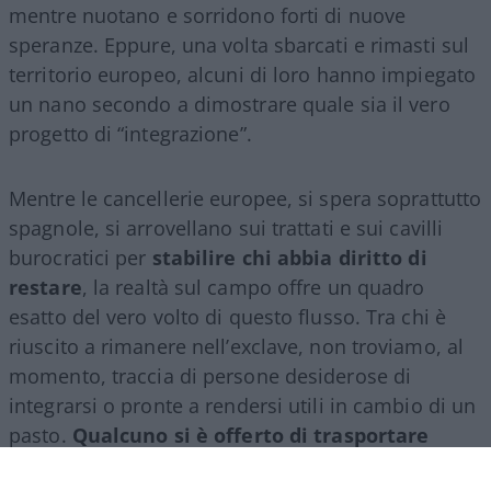
mentre nuotano e sorridono forti di nuove
speranze. Eppure, una volta sbarcati e rimasti sul
territorio europeo, alcuni di loro hanno impiegato
un nano secondo a dimostrare quale sia il vero
progetto di “integrazione”.
Mentre le cancellerie europee, si spera soprattutto
spagnole, si arrovellano sui trattati e sui cavilli
burocratici per
stabilire chi abbia diritto di
restare
, la realtà sul campo offre un quadro
esatto del vero volto di questo flusso. Tra chi è
riuscito a rimanere nell’exclave, non troviamo, al
momento, traccia di persone desiderose di
integrarsi o pronte a rendersi utili in cambio di un
pasto.
Qualcuno si è offerto di trasportare
cassette al mercato
o di fare un qualche lavoro