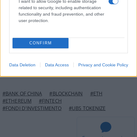
I want to allow Google to enable storage
related to security, including authentication
functionality and fraud prevention, and other
user protection.
CONFIRM
Ascoltiamo, analizziamo e raccontiamo i dati sulle criptovalute per
renderli accessibili per te.
Data Deletion
Data Access
Privacy and Cookie Policy
#BANK OF CHINA
#BLOCKCHAIN
#ETH
#ETHEREUM
#FINTECH
#FONDI D'INVESTIMENTO
#UBS TOKENIZE