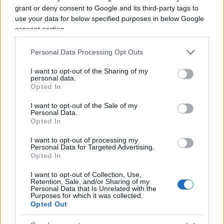
grant or deny consent to Google and its third-party tags to
La visione di UBS sulla
use your data for below specified purposes in below Google
consent section.
tokenizzazione
Personal Data Processing Opt Outs
Non è la prima volta che UBS si immerge nel
I want to opt-out of the Sharing of my
personal data.
mondo della tokenizzazione. La piattaforma UBS
Opted In
Tokenize è stata precedentemente utilizzata a
I want to opt-out of the Sale of my
Hong Kong per l’emissione di note strutturate
Personal Data.
Opted In
digitali da parte della Bank of China Investment,
per un valore di circa 27,3 milioni di dollari,
I want to opt-out of processing my
Personal Data for Targeted Advertising.
emesse sulla blockchain di Ethereum.
Opted In
I want to opt-out of Collection, Use,
Inoltre, alla fine dell’anno precedente, UBS ha
Retention, Sale, and/or Sharing of my
Personal Data that Is Unrelated with the
lanciato il primo bond digitale negoziato
Purposes for which it was collected.
Opted Out
pubblicamente al mondo, un bond denominato in
franchi svizzeri per 375 milioni con un coupon del