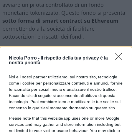
avviare un pilota controllato di un fondo
monetario tokenizzato. Questo fondo si presenta
sotto forma di smart contract su Ethereum
,
permettendo alla società di facilitare
sottoscrizioni e riscatti dei fondi.
Thomas Kaegi, responsabile di UBS Asset
Nicola Porro -
Il rispetto della tua privacy è la
Management per Singapore e il Sud-est asiatico,
nostra priorità
ha sottolineato l’importanza di questo passo,
affermando che
si tratta di una pietra miliare
Noi e i nostri partner utilizziamo, sul nostro sito, tecnologie
come i cookie per personalizzare contenuti e annunci, fornire
nella comprensione della tokenizzazione dei
funzionalità per social media e analizzare il nostro traffico.
fondi
. Ha anche evidenziato come
UBS
Facendo clic di seguito si acconsente all'utilizzo di questa
collaborerà con istituzioni finanziarie
tecnologia. Puoi cambiare idea e modificare le tue scelte sul
consenso in qualsiasi momento ritornando su questo sito
tradizionali e fornitori fintech
per migliorare la
liquidità del mercato e offrire un accesso migliore
Please note that this website/app uses one or more Google
services and may gather and store information including but
ai loro clienti.
not limited to your visit or usage behaviour. You may click to