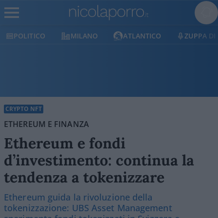
LITICO
MILANO
ATLANTICO
ZUPPA DI PORR
CRYPTO NFT
ETHEREUM E FINANZA
Ethereum e fondi
d’investimento: continua la
tendenza a tokenizzare
Ethereum guida la rivoluzione della
tokenizzazione: UBS Asset Management