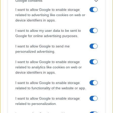
Google consents
2,33%.
I want to allow Google to enable storage
related to advertising like cookies on web or
Approfondimenti
device identifiers in apps.
I want to allow my user data to be sent to
Smart Contracts cosa sono e a cosa servono
Google for online advertising purposes.
Ethereum: il White Paper di ETH spiegato in
modo semplice
I want to allow Google to send me
personalized advertising.
Che cos’è la blockchain? Definizione di
blockchain e spiegazione
I want to allow Google to enable storage
related to analytics like cookies on web or
device identifiers in apps.
Giuseppe Vitagliano
, BTCSentinel.com 3 ottobre 2023
I want to allow Google to enable storage
related to functionality of the website or app.
I want to allow Google to enable storage
related to personalization.