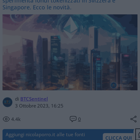
sperimenta fondi tokenizzati in Svizzera e
Singapore. Ecco le novità.
di
BTCSentinel
3 Ottobre 2023, 16:25
4.4k
0
Aggiungi nicolaporro.it alle tue fonti
CLICCA QUI