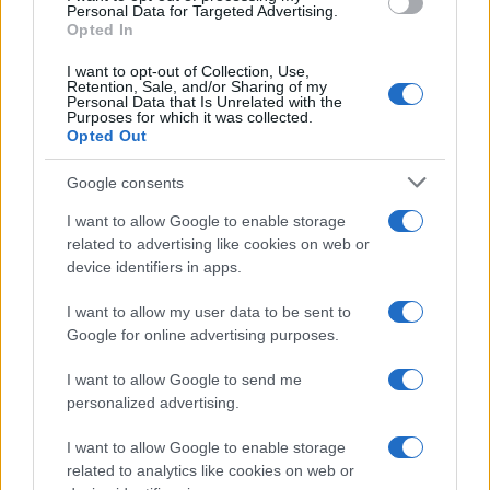
Personal Data for Targeted Advertising.
l’adozione di Bitcoin è Madeira.
Opted In
I want to opt-out of Collection, Use,
Retention, Sale, and/or Sharing of my
Miguel Albuquerque
, Presidente della regione
Personal Data that Is Unrelated with the
autonoma di Madera, ha espresso fiducia
Purposes for which it was collected.
Opted Out
nell’adozione di Bitcoin come moneta per il
futuro.
Google consents
Le persone a Madeira non pagano le tasse sulle
I want to allow Google to enable storage
plusvalenze quando effettuano transazioni con
related to advertising like cookies on web or
questa criptovaluta e Albuquerque ha anche
device identifiers in apps.
sottolineato che l’aliquota dell’imposta sulle
I want to allow my user data to be sent to
società del 5% di Madeira nella sua zona di libero
Google for online advertising purposes.
scambio è tra le più basse d’Europa.
I want to allow Google to send me
personalized advertising.
Notiamo anche come in tutto il Portogallo non ci
siano imposte sul reddito sugli acquisti di
I want to allow Google to enable storage
related to analytics like cookies on web or
criptovalute.