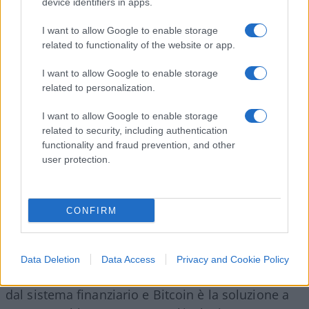
device identifiers in apps.
Messico
I want to allow Google to enable storage
related to functionality of the website or app.
Per il Messico, ha parlato la
Senatrice messicana
I want to allow Google to enable storage
Indira Kempis
che ha fornito informazioni sulla
related to personalization.
legislazione riguardo Bitcoin nel paese.
I want to allow Google to enable storage
related to security, including authentication
Kempis ha ribadito alcune sue precedenti
functionality and fraud prevention, and other
user protection.
dichiarazioni su una legge che aveva intenzione di
introdurre in modo che Bitcoin potesse diventare
una moneta a corso legale in Messico.
CONFIRM
Kempis ha anche sottolineato i numerosi vantaggi
che rendere BTC moneta a corso legale nel suo
paese porterebbe:
Data Deletion
Data Access
Privacy and Cookie Policy
“In Messico, 67 milioni di persone sono escluse
dal sistema finanziario e Bitcoin è la soluzione a