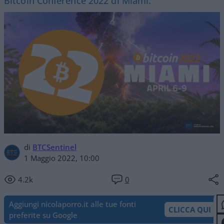
Bitcoin Conference 2022 di Miami.
di
BTCSentinel
1 Maggio 2022, 10:00
4.2k
0
Aggiungi nicolaporro.it alle tue fonti
CLICCA QUI
preferite su Google