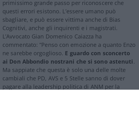
primissimo grande passo per riconoscere che
questi errori esistono. L’essere umano può
sbagliare, e può essere vittima anche di Bias
Cognitivi, anche gli inquirenti e i magistrati.
L’Avvocato Gian Domenico Caiazza ha
commentato: “Penso con emozione a quanto Enzo
ne sarebbe orgoglioso.
E guardo con sconcerto
ai Don Abbondio nostrani che si sono astenuti
.
Ma sappiate che questa è solo una delle molte
cambiali che PD, AVS e 5 Stelle sanno di dover
pagare alla leadership politica di ANM per la
vittoria del NO”.