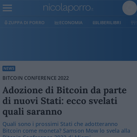
ECONOMIA
LIBERILIBRI
SHOP
SOSTIENICI
NEWS
BITCOIN CONFERENCE 2022
Adozione di Bitcoin da parte
di nuovi Stati: ecco svelati
quali saranno
Quali sono i prossimi Stati che adotteranno
Bitcoin come moneta? Samson Mow lo svela alla