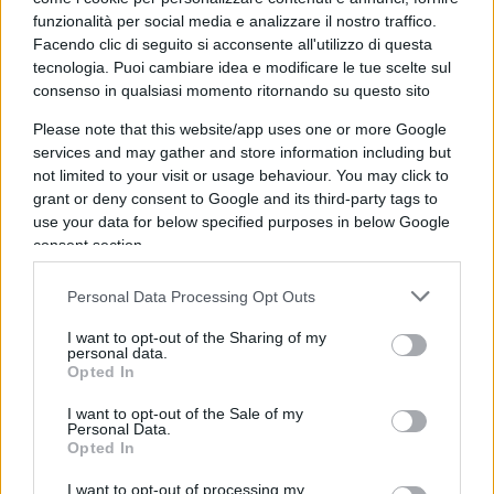
speciale rafforzata” ancorata alla costituzione
funzionalità per social media e analizzare il nostro traffico.
dell’Honduras.
Facendo clic di seguito si acconsente all'utilizzo di questa
tecnologia. Puoi cambiare idea e modificare le tue scelte sul
consenso in qualsiasi momento ritornando su questo sito
Bomgar ha delineato la prospettiva attuale di
Bitcoin nella sua regione:
Please note that this website/app uses one or more Google
services and may gather and store information including but
not limited to your visit or usage behaviour. You may click to
grant or deny consent to Google and its third-party tags to
“Bitcoin all’interno di Prospera ha corso legale” –
use your data for below specified purposes in below Google
consent section.
ha affermato – “Ciò significa che non sarà prevista
nessuna imposta sulle plusvalenze su Bitcoin, e si
Personal Data Processing Opt Outs
potranno effettuare transazioni liberamente
I want to opt-out of the Sharing of my
utilizzando BTC e pagare tasse e commissioni alla
personal data.
giurisdizione in BTC.”
Opted In
I want to opt-out of the Sale of my
Personal Data.
Madera, Portogallo
Opted In
L’altra giurisdizione che ha mostrato interesse per
I want to opt-out of processing my