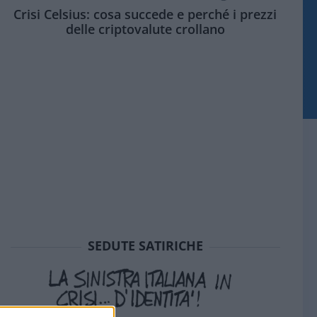
Crisi Celsius: cosa succede e perché i prezzi
delle criptovalute crollano
SEDUTE SATIRICHE