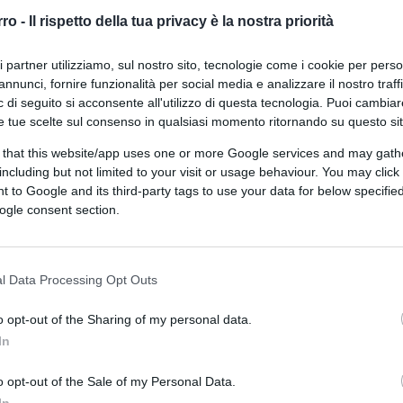
potenza di calcolo che viene impiegata
rro -
Il rispetto della tua privacy è la nostra priorità
essari a confermare le transazioni nella
ri partner utilizziamo, sul nostro sito, tecnologie come i cookie per pers
annunci, fornire funzionalità per social media e analizzare il nostro traff
 di seguito si acconsente all'utilizzo di questa tecnologia. Puoi cambiar
e 2022, tra l’altro l’unica volta dell’anno in
e tue scelte sul consenso in qualsiasi momento ritornando su questo si
 una percentuale a due cifre.
 that this website/app uses one or more Google services and may gath
including but not limited to your visit or usage behaviour. You may click 
 to Google and its third-party tags to use your data for below specifi
ogle consent section.
lo calo dopo il crollo dell’ecosistema
Terra-
oin è costantemente aumentato.
l Data Processing Opt Outs
criptovalute su
BTCSentinel.com
:
ti e spiegati in italiano degli indicatori
o opt-out of the Sharing of my personal data.
on il gruppo omonimo “
BTCSentinel
“.
In
o opt-out of the Sale of my Personal Data.