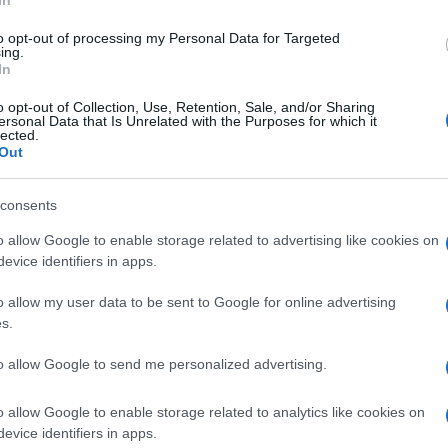
In
ficoltà di mining indicano che
Bitcoin è una
to opt-out of processing my Personal Data for Targeted
te il fatto che negli ultimi mesi i problemi
ing.
ell’energia abbiano assestato alcuni duri
In
g.
o opt-out of Collection, Use, Retention, Sale, and/or Sharing
ersonal Data that Is Unrelated with the Purposes for which it
lected.
Out
di data center per miners di criptovalute e
anza di fallimento a settembre e Core
consents
otata al Nasdaq, ha fatto lo stesso prima di
o allow Google to enable storage related to advertising like cookies on
evice identifiers in apps.
o allow my user data to be sent to Google for online advertising
s.
che venduto le loro riserve di Bitcoin per
nere i bilanci.
to allow Google to send me personalized advertising.
enziale di redditività da mining di Bitcoin è
o allow Google to enable storage related to analytics like cookies on
evice identifiers in apps.
22 e i margini di guadagno non sono mai