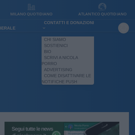
MILANO QUOTIDIANO
ATLANTICO QUOTIDIANO
CONTATTI E DONAZIONI
IBERALE
CHI SIAMO
SOSTIENICI
BIO
SCRIVI A NICOLA
PORRO
ADVERTISING
COME DISATTIVARE LE
NOTIFICHE PUSH