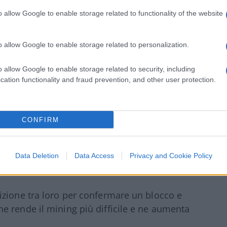
mane comunque una attività redditizia
per
o allow Google to enable storage related to functionality of the website
scita.
o allow Google to enable storage related to personalization.
di Bitcoin e come ne influenza il prezzo?
”
o allow Google to enable storage related to security, including
cation functionality and fraud prevention, and other user protection.
ning e il tasso di hash
CONFIRM
 minare Bitcoin (difficoltà di mining), cioè
ni 2.016 blocchi (all’incirca ogni due
erta dei minatori.
Data Deletion
Data Access
Privacy and Cookie Policy
izione tra loro per confermare un blocco e
e rende il mining più difficile e ne aumenta