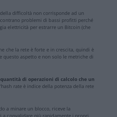
della difficoltà non corrisponde ad un
ncontrano problemi di bassi profitti perché
 elettricità per estrarre un Bitcoin (che
e che la rete è forte e in crescita, quindi è
e questo aspetto e non solo le metriche di
a
quantità di operazioni di calcolo che un
’hash rate è indice della potenza della rete
do a minare un blocco, riceve la
i a convalidare più rapidamente i propri