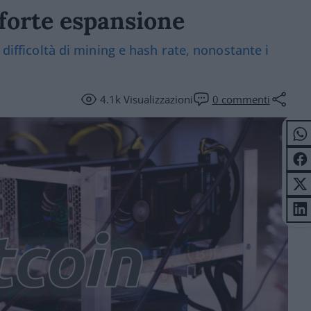
 forte espansione
 difficoltà di mining e hash rate, nonostante i
4.1k
Visualizzazioni
0
commenti