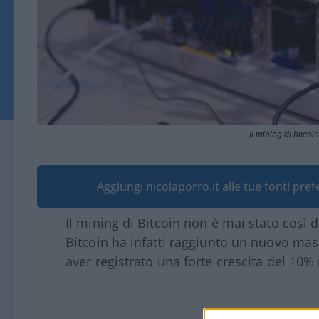
Il mining di bitcoi
Aggiungi nicolaporro.it alle tue fonti pre
Il mining di Bitcoin non è mai stato così dif
Bitcoin ha infatti raggiunto un nuovo mass
aver registrato una forte crescita del 10% 