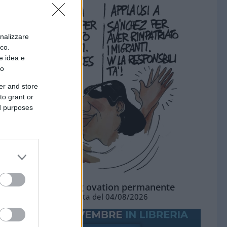
onalizzare
ico.
e idea e
to
er and store
to grant or
ed purposes
La standing ovation permanente
Vignetta del 04/08/2026