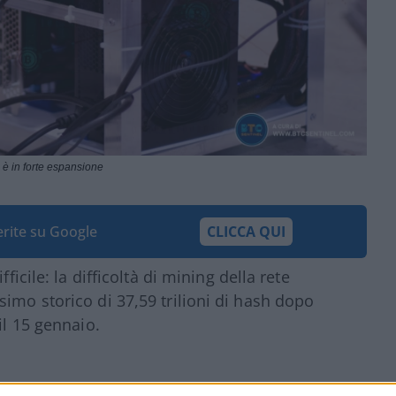
n è in forte espansione
ferite su Google
CLICCA QUI
ficile: la difficoltà di mining della rete
imo storico di 37,59 trilioni di hash dopo
il 15 gennaio.