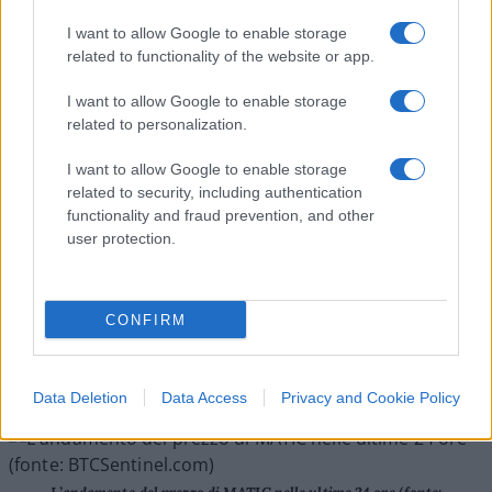
Qualche giorno fa abbiamo parlato della
I want to allow Google to enable storage
partnership tra Disney e Polygon
e prima era stato
related to functionality of the website or app.
il turno di Etihad che ha sviluppato una collezione
I want to allow Google to enable storage
NFT appoggiandosi a Polygon come partner
related to personalization.
tecnologico.
I want to allow Google to enable storage
related to security, including authentication
MATIC vola: oltre il 10% in 24 ore
functionality and fraud prevention, and other
user protection.
Nelle ultime 24 ore, anche in conseguenza di
questo nuovo annuncio,
MATIC, la criptovaluta
nativa di Polygon, è cresciuta di oltre il 10%
nelle
CONFIRM
ultime 24 ore dopo un rapido rimbalzo, come si
vede dal grafico di BTCSentinel.com:
Data Deletion
Data Access
Privacy and Cookie Policy