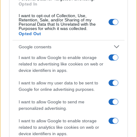
Opted In
Mercedes Benz
@MercedesBenz
is the latest
I want to opt-out of Collection, Use,
brand to be
#PoweredByPolygon
Retention, Sale, and/or Sharing of my
Personal Data that Is Unrelated with the
Purposes for which it was collected.
Opted Out
Onwards!
https://t.co/41kXlEYavs
Google consents
— Sandeep (※,※) (@sandeepnailwal)
July 27, 2022
I want to allow Google to enable storage
related to advertising like cookies on web or
device identifiers in apps.
Polygon è un progetto solido e di grandi
I want to allow my user data to be sent to
Google for online advertising purposes.
prospettive e questo accordo così importante con
questo grande brand è davvero solo uno dei tanti
I want to allow Google to send me
che il Team di Polygon sta stringendo. La
personalized advertising.
diffusione dell’adozione della blockchain Polygon
I want to allow Google to enable storage
da parte di grandi brand cresce sempre più.
related to analytics like cookies on web or
device identifiers in apps.