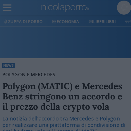
ECONOMIA
LIBERILIBRI
SHOP
SOSTIENICI
NEWS
POLYGON E MERCEDES
Polygon (MATIC) e Mercedes
Benz stringono un accordo e
il prezzo della crypto vola
La notizia dell’accordo tra Mercedes e Polygon
per realizzare una piattaforma di condivisione di