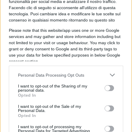
dati utilizzando le stablecoin.
funzionalità per social media e analizzare il nostro traffico.
Facendo clic di seguito si acconsente all'utilizzo di questa
tecnologia. Puoi cambiare idea e modificare le tue scelte sul
consenso in qualsiasi momento ritornando su questo sito
Poiché le transazioni vengono eseguite su
Please note that this website/app uses one or more Google
Polygon, gli utenti dovranno pagare il costo della
services and may gather and store information including but
transazione (ricordate le Gas Fee di cui vi avevamo
not limited to your visit or usage behaviour. You may click to
grant or deny consent to Google and its third-party tags to
parlato?) utilizzando la criptovaluta nativa della
use your data for below specified purposes in below Google
rete, MATIC.
consent section.
Una volta completata la transazione, l’acquirente
Personal Data Processing Opt Outs
può accedere ai dati sottostanti archiviati su AWS
I want to opt-out of the Sharing of my
personal data.
53 o IPFS.
Opted In
I want to opt-out of the Sale of my
Personal Data.
Opted In
Il co-fondatore di Polygon, Sandeep Nailwal, ha
celebrato l’accordo con un post su Twitter:
I want to opt-out of processing my
Personal Data for Targeted Advertising.