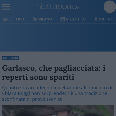
MILANO
ATLANTICO
ZUPPA DI PORRO
GIUSTIZIA
Garlasco, che pagliacciata: i
reperti sono spariti
Quanto sta accadendo in relazione all'omicidio di
Chiara Poggi non sorprende: c'è una tradizione
sconfinata di prove svanite