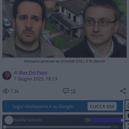
Immagine generata da AI tramite DALL·E di OpenAI
di
Max Del Papa
7 Giugno 2025, 18:13
7.3k
10
Segui nicolaporro.it su Google
CLICCA QUI
Ascolta l'articolo
0:00
/
--:--