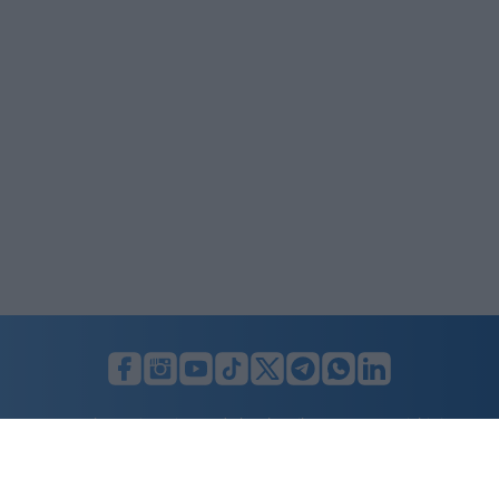
LUNIFIN S.r.l. a socio unico. Sede legale Milano, Largo F. Richini, 2/A,
20122 (MI), C.F./P.Iva en. 07174900154, REA cap. soc. euro 10.000,00
i.v.