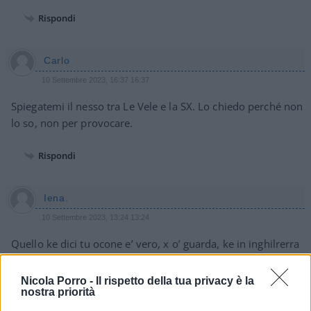
Rispondi
Carlo
10 Settembre 2023, 16:37 16:37
Spiegatemi il nesso tra Le Vele e la SX. Lo chiedo perché non
lo so, non per provocare.
Rispondi
Iena.
10 Settembre 2023, 13:24 13:24
Quello ke dici tu ocone e’ vero, x o’ guarda, ke in inghilrerra
e in america, le periferie, sn da terzo mondo!
Nicola Porro -
Il rispetto della tua privacy è la
nostra priorità
Rispondi