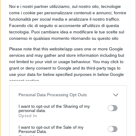
Noi e i nostri partner utilizziamo, sul nostro sito, tecnologie
Giancarlo Alessandrini
come i cookie per personalizzare contenuti e annunci, fornire
funzionalità per social media e analizzare il nostro traffico.
10 Settembre 2023, 12:18 12:18
Facendo clic di seguito si acconsente all'utilizzo di questa
Hai ragione Ocone, sempre lucido e capace di cogliere il
tecnologia. Puoi cambiare idea e modificare le tue scelte sul
senso della realtà. L’immagine di un Giornalista veri, come
consenso in qualsiasi momento ritornando su questo sito
dovrebbe essere sempre. Complimenti. Giancarlo
Please note that this website/app uses one or more Google
services and may gather and store information including but
Rispondi
not limited to your visit or usage behaviour. You may click to
grant or deny consent to Google and its third-party tags to
use your data for below specified purposes in below Google
Renè
consent section.
10 Settembre 2023, 11:52 11:52
Personal Data Processing Opt Outs
I giornalisti sono gli strumenti della propaganda
La propaganda è tentare di ingannare il Popolo
I want to opt-out of the Sharing of my
personal data.
Meloni & Co sono soltanto capaci di roboanti discorsi ma nei
Opted In
fatti sono peggio delle sinistre: importano la criminalità che
I want to opt-out of the Sale of my
dicono di voler combattere ma agiscono facendo in modo
Personal Data.