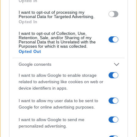
Opted In
che trionfi
I want to opt-out of processing my
Rispondi
Personal Data for Targeted Advertising.
VIsualizza le risposte
(4)
Opted In
I want to opt-out of Collection, Use,
Aiace
Retention, Sale, and/or Sharing of my
Personal Data that Is Unrelated with the
10 Settembre 2023, 10:53 10:53
Purposes for which it was collected.
Opted Out
Di grazia e dove starebbe la novità del decreto Caivano? O
forse questo è un articulo interruptus?
Google consents
I want to allow Google to enable storage
Rispondi
related to advertising like cookies on web or
device identifiers in apps.
Carica altri commenti
I want to allow my user data to be sent to
Google for online advertising purposes.
I want to allow Google to send me
personalized advertising.