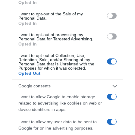
Opted In
Pontefice aveva deciso di continuare il suo
impegno pastorale, presenziando alle celebrazioni
I want to opt-out of the Sale of my
Personal Data.
pasquali fino al giorno precedente il decesso.
Opted In
I want to opt-out of processing my
Le sue difficoltà di salute includevano inoltre
Personal Data for Targeted Advertising.
Opted In
ipertensione, diabete e problemi di mobilità,
fattori che avrebbero aggravato il rischio di un
I want to opt-out of Collection, Use,
Retention, Sale, and/or Sharing of my
evento cerebrovascolare. Domenica 20 aprile,
Personal Data that Is Unrelated with the
Purposes for which it was collected.
durante l’ultimo incontro con i fedeli in
Piazza
Opted Out
San Pietro
, alcune persone avevano notato un
Google consents
evidente irrigidimento del braccio e un respiro
affannoso. Questi segnali si sono rivelati preludio
I want to allow Google to enable storage
al tragico evento dell’indomani mattina.
related to advertising like cookies on web or
device identifiers in apps.
L’ictus: cause e sintomi principali
I want to allow my user data to be sent to
Google for online advertising purposes.