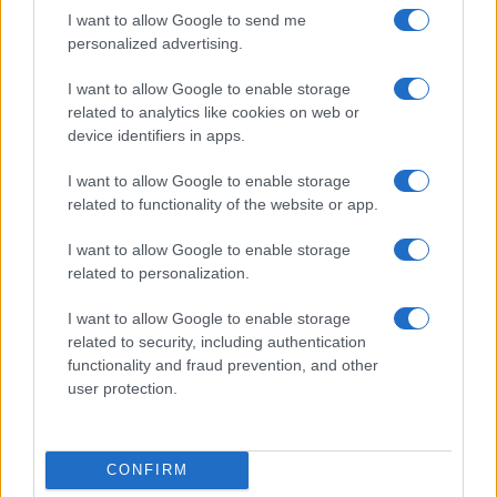
Secondo le prime analisi fornite dai medici che
I want to allow Google to send me
hanno seguito il Pontefice,
l’ictus emorragico
è
personalized advertising.
stato scatenato dalla rottura di un vaso sanguigno
all’interno del cervello. Questa emergenza medica,
I want to allow Google to enable storage
related to analytics like cookies on web or
meno comune ma generalmente più grave di un
device identifiers in apps.
ictus
ischemico
, può causare danni neurologici
irreparabili o condurre rapidamente al decesso.
I want to allow Google to enable storage
related to functionality of the website or app.
Tra i sintomi visibili vi sono perdita improvvisa
della forza, difficoltà di espressione e forti mal di
I want to allow Google to enable storage
testa, tutti segnali che necessitano di soccorsi
related to personalization.
immediati.
I want to allow Google to enable storage
related to security, including authentication
L’età avanzata
e
l’ipertensione
rappresentano i
functionality and fraud prevention, and other
user protection.
principali fattori di rischio di questa condizione,
aumentando la probabilità di formazione di
aneurismi o microlesioni nei vasi cerebrali. In
CONFIRM
Italia, l’ictus è una delle prime cause di morte, con