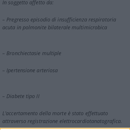
In soggetto affetto da:
– Pregresso episodio di insufficienza respiratoria
acuta in polmonite bilaterale multimicrobica
– Bronchiectasie multiple
– Ipertensione arteriosa
– Diabete tipo II
L’accertamento della morte è stato effettuato
attraverso registrazione elettrocardiotanatografica.