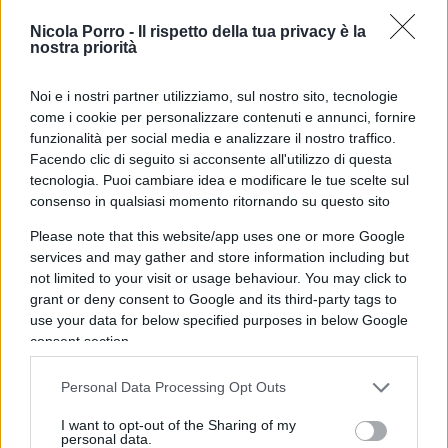
Dichiaro che le cause della morte secondo la mia
Nicola Porro -
Il rispetto della tua privacy è la
nostra priorità
scienza e coscienza, sono quelle su indicate.
Noi e i nostri partner utilizziamo, sul nostro sito, tecnologie
La salma è quindi stata deposta nella bara. Nel
come i cookie per personalizzare contenuti e annunci, fornire
frattempo sono stati disposti i sigilli a Santa
funzionalità per social media e analizzare il nostro traffico.
Facendo clic di seguito si acconsente all'utilizzo di questa
Marta.
tecnologia. Puoi cambiare idea e modificare le tue scelte sul
consenso in qualsiasi momento ritornando su questo sito
Un quadro clinico complesso
Please note that this website/app uses one or more Google
services and may gather and store information including but
Negli ultimi anni,
Papa
Francesco
, al secolo
Jorge
not limited to your visit or usage behaviour. You may click to
Mario Bergoglio
, aveva manifestato segnali di
grant or deny consent to Google and its third-party tags to
use your data for below specified purposes in below Google
salute precaria. Aveva affrontato lunghi ricoveri
consent section.
per complicazioni respiratorie, tra cui bronchiti
recidivanti e polmoniti, l’ultima delle quali lo
Personal Data Processing Opt Outs
aveva tenuto al Policlinico Gemelli per 37 giorni
I want to opt-out of the Sharing of my
fino al 23 marzo scorso. Nonostante ciò, il
personal data.