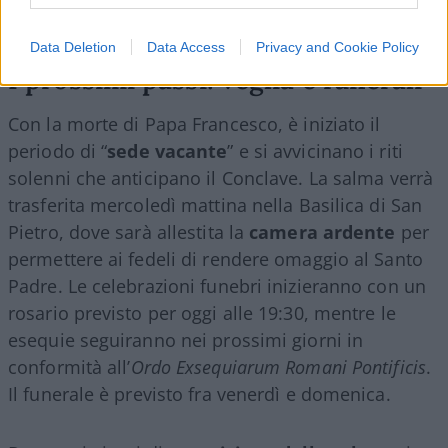
circa 90.000 nuovi casi diagnosticati ogni anno.
Data Deletion
Data Access
Privacy and Cookie Policy
I prossimi passi: veglia e funerali
Con la morte di Papa Francesco, è iniziato il
periodo di “
sede vacante
” e si avvicinano i riti
solenni che anticipano il Conclave. La salma verrà
trasferita mercoledì mattina nella Basilica di San
Pietro, dove sarà allestita la
camera ardente
per
permettere ai fedeli di rendere omaggio al Santo
Padre. Le celebrazioni funebri inizieranno con un
rosario previsto per oggi alle 19:30, mentre le
esequie seguiranno nei prossimi giorni in
conformità all’
Ordo Exsequiarum Romani Pontificis
.
Il funerale è previsto fra venerdì e domenica.