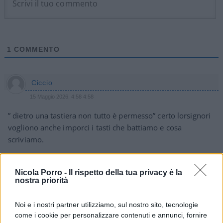
1
COMMENTO
Ciccio
15 Maggio 2026, 4:58 4:58
” dietro una tastiera non tutto è permesso” certo lorsignori
vogliono anche imporci i tasti che battiamo e cosa
scriviamo.
Rispondi
Nicola Porro -
Il rispetto della tua privacy è la
nostra priorità
Noi e i nostri partner utilizziamo, sul nostro sito, tecnologie
come i cookie per personalizzare contenuti e annunci, fornire