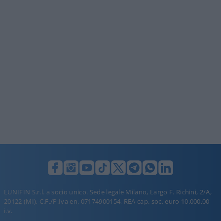
LUNIFIN S.r.l. a socio unico. Sede legale Milano, Largo F. Richini, 2/A,
20122 (MI), C.F./P.Iva en. 07174900154, REA cap. soc. euro 10.000,00
i.v.