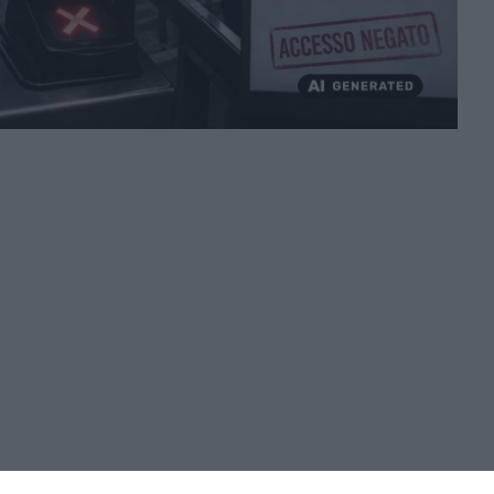
onato di
Serie A
di calcio sono caratterizzati