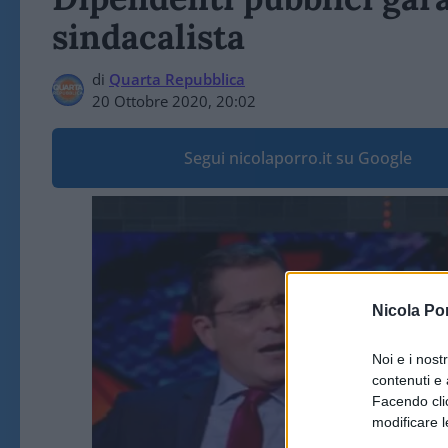
sindacalista
di
Quarta Repubblica
20 Ottobre 2020, 20:02
Segui nicolaporro.it su Google
Video
Player
Nicola Po
Noi e i nost
contenuti e 
Facendo clic
modificare l