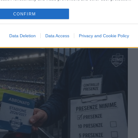
arlo
CONFIRM
1.6k
Visualizzazioni
4
commenti
Data Deletion
Data Access
Privacy and Cookie Policy