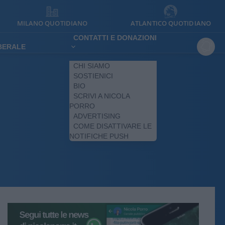
MILANO QUOTIDIANO
ATLANTICO QUOTIDIANO
CONTATTI E DONAZIONI
IBERALE
CHI SIAMO
SOSTIENICI
BIO
SCRIVI A NICOLA
PORRO
ADVERTISING
COME DISATTIVARE LE
NOTIFICHE PUSH