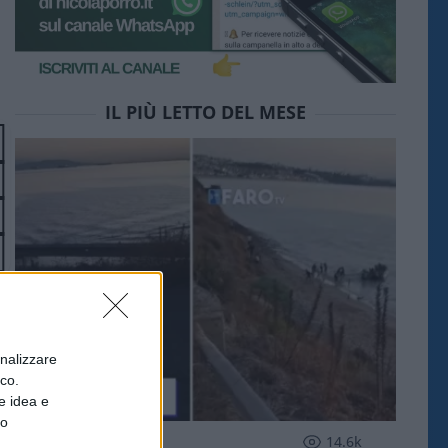
IL PIÙ LETTO DEL MESE
onalizzare
ico.
e idea e
to
ESTERI
14.6k