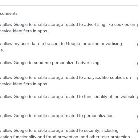
consents
o allow Google to enable storage related to advertising like cookies on
ERNO GIALLOROSSO
#MANOVRA
evice identifiers in apps.
o allow my user data to be sent to Google for online advertising
s.
76
Leggi i commenti
to allow Google to send me personalized advertising.
o allow Google to enable storage related to analytics like cookies on
evice identifiers in apps.
o allow Google to enable storage related to functionality of the website
sa di controllare chi ha
o allow Google to enable storage related to personalization.
o allow Google to enable storage related to security, including
ntrolli sugli abbonati: pagare il posto non
cation functionality and fraud prevention, and other user protection.