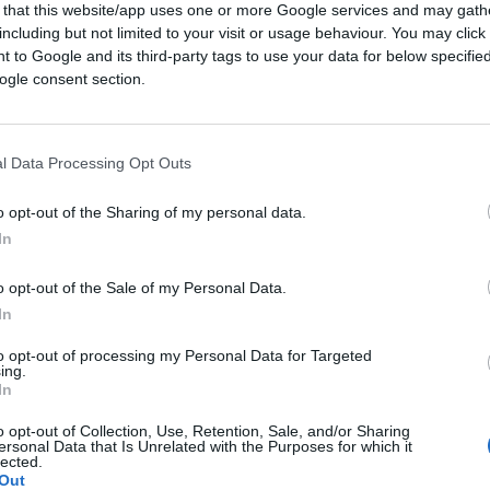
 that this website/app uses one or more Google services and may gath
including but not limited to your visit or usage behaviour. You may click 
 to Google and its third-party tags to use your data for below specifi
ogle consent section.
08:00
l Data Processing Opt Outs
o opt-out of the Sharing of my personal data.
anziare in manovra 500 milioni di euro da
In
pubblico impiego.
o opt-out of the Sale of my Personal Data.
In
 luogo visto che la categoria dei
no colpita dalla crisi dovuta all’emergenza
to opt-out of processing my Personal Data for Targeted
ing.
In
o opt-out of Collection, Use, Retention, Sale, and/or Sharing
tra
Daniele Capezzone
e il sindacalista
ersonal Data that Is Unrelated with the Purposes for which it
lected.
 Flp.
Out