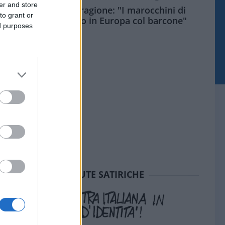
er and store
Meloni aveva ragione: "I marocchini di
to grant or
Ceuta sbarcano in Europa col barcone"
ed purposes
SEDUTE SATIRICHE