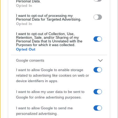
Personal Data.
19 Ottobre 2023, 13:39 13:39
Opted In
Giusto, smettetela di far finta di credere a Zeckenski…
I want to opt-out of processing my
cribbio !
Personal Data for Targeted Advertising.
Opted In
Rispondi
I want to opt-out of Collection, Use,
Retention, Sale, and/or Sharing of my
Personal Data that Is Unrelated with the
Purposes for which it was collected.
Pico
Opted Out
19 Ottobre 2023, 12:39 12:39
Google consents
Ma quando tifai sagrare in aria?
I want to allow Google to enable storage
related to advertising like cookies on web or
Rispondi
device identifiers in apps.
I want to allow my user data to be sent to
Carica altri commenti
Google for online advertising purposes.
I want to allow Google to send me
personalized advertising.