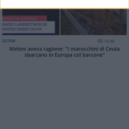
ESTERI
14.9k
Meloni aveva ragione: "I marocchini di Ceuta
sbarcano in Europa col barcone"