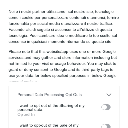
versioni a suo favore.israele invece non ha mai avuto
Noi e i nostri partner utilizziamo, sul nostro sito, tecnologie
simpatia di tutti…
come i cookie per personalizzare contenuti e annunci, fornire
funzionalità per social media e analizzare il nostro traffico.
Rispondi
Facendo clic di seguito si acconsente all'utilizzo di questa
tecnologia. Puoi cambiare idea e modificare le tue scelte sul
consenso in qualsiasi momento ritornando su questo sito
Roby42
Please note that this website/app uses one or more Google
19 Ottobre 2023, 13:45 13:45
services and may gather and store information including but
A me non interessa sapere di chi è la colpa;mi importa solo
not limited to your visit or usage behaviour. You may click to
grant or deny consent to Google and its third-party tags to
che lo stato di Israele distrugga i suoi nemici e continui a
use your data for below specified purposes in below Google
vivere.Se cadesse,l’islam radicale esploderebbe in Europa
consent section.
che ne sarebbe travolta e noi per primi. Chi non lo capisce
e’complice dei terroristi islamici.
Personal Data Processing Opt Outs
Rispondi
I want to opt-out of the Sharing of my
personal data.
Opted In
Danilo
I want to opt-out of the Sale of my