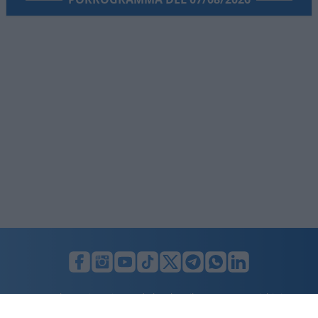
LUNIFIN S.r.l. a socio unico. Sede legale Milano, Largo F. Richini, 2/A,
20122 (MI), C.F./P.Iva en. 07174900154, REA cap. soc. euro 10.000,00