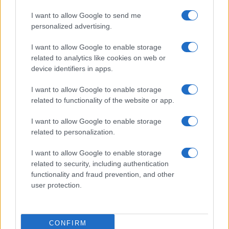
aspetto del vivere
, anticipando i tempi con
I want to allow Google to send me
straordinaria lucidità e concretezza. Lo ha guidato
personalized advertising.
un’inesauribile curiosità, l’attenzione per il
presente e le persone. In questo percorso ha
I want to allow Google to enable storage
related to analytics like cookies on web or
creato un dialogo aperto con il pubblico,
device identifiers in apps.
diventando una figura amata e rispettata per la
capacità di comunicare con tutti. Sempre attento
I want to allow Google to enable storage
alle esigenze della comunità, si è impegnato su
related to functionality of the website or app.
molti fronti, soprattutto verso la sua amata
I want to allow Google to enable storage
Milano. La Giorgio
Armani
è una azienda con
related to personalization.
cinquant’anni di storia, cresciuta con emozione e
I want to allow Google to enable storage
con pazienza. Giorgio
Armani
ha sempre fatto
related to security, including authentication
dell’indipendenza, di pensiero e azione, il proprio
functionality and fraud prevention, and other
segno distintivo. L’azienda è il riflesso, oggi e
user protection.
sempre, di questo sentire. La famiglia e i
dipendenti porteranno avanti il Gruppo nel
CONFIRM
rispetto e nella continuità di questi valori”.