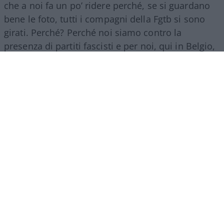
che a noi fa un po’ ridere perché, se si guardano
bene le foto, tutti i compagni della Fgtb si sono
girati. Perché? Perché noi siamo contro la
presenza di partiti fascisti e per noi, qui in Belgio,
Fratelli d’Italia è un partito di estrema destra”.
La strage dell’8 agosto 1956
La tragedia di Marcinelle avvenne l’8 agosto 1956.
Un incendio scoppiato durante le operazioni di
estrazione si diffuse nelle gallerie della miniera
del Bois du Cazier, alle porte di Charleroi,
intrappolando i lavoratori. Morirono 262 minatori,
di cui 136 italiani. Tra il 1946 e il 1956 più di 140
mila italiani partirono per il Belgio per lavorare
nelle miniere di carbone della Vallonia. Molti
vivevano in strutture precarie, comprese baracche