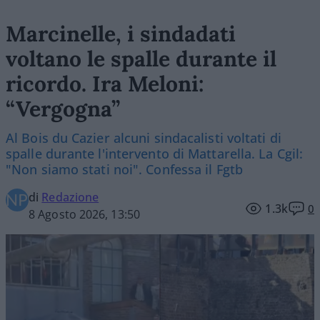
Marcinelle, i sindadati
voltano le spalle durante il
ricordo. Ira Meloni:
“Vergogna”
Al Bois du Cazier alcuni sindacalisti voltati di
spalle durante l'intervento di Mattarella. La Cgil:
"Non siamo stati noi". Confessa il Fgtb
di
Redazione
1.3k
0
8 Agosto 2026, 13:50