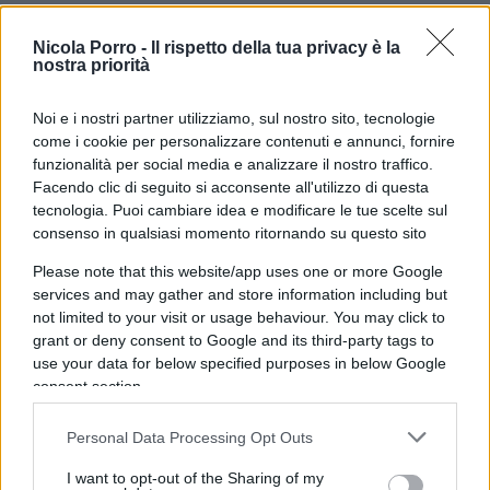
Il lavoro di Armani non si è limitato alla moda. Il
suo marchio ha spaziato in settori come il design
Nicola Porro -
Il rispetto della tua privacy è la
nostra priorità
d’interni, la gastronomia e l’hotellerie di lusso,
portando il suo stile distintivo in tutto il mondo.
Noi e i nostri partner utilizziamo, sul nostro sito, tecnologie
Ha vestito star internazionali del cinema e della
come i cookie per personalizzare contenuti e annunci, fornire
funzionalità per social media e analizzare il nostro traffico.
musica, rafforzando ulteriormente la sua fama
Facendo clic di seguito si acconsente all'utilizzo di questa
globale. Piange la scomparsa del suo presidente
tecnologia. Puoi cambiare idea e modificare le tue scelte sul
anche l’Olimpia, la squadra di basket di Milano.
consenso in qualsiasi momento ritornando su questo sito
Please note that this website/app uses one or more Google
services and may gather and store information including but
not limited to your visit or usage behaviour. You may click to
grant or deny consent to Google and its third-party tags to
use your data for below specified purposes in below Google
consent section.
Personal Data Processing Opt Outs
I want to opt-out of the Sharing of my