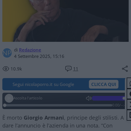
di
Redazione
4 Settembre 2025, 15:16
10.9k
11
Segui nicolaporro.it su Google
CLICCA QUI
Ascolta l'articolo
0:00
/
--:--
È morto
Giorgio
Armani
, principe degli stilisti. A
dare l’annuncio è l’azienda in una nota. “Con