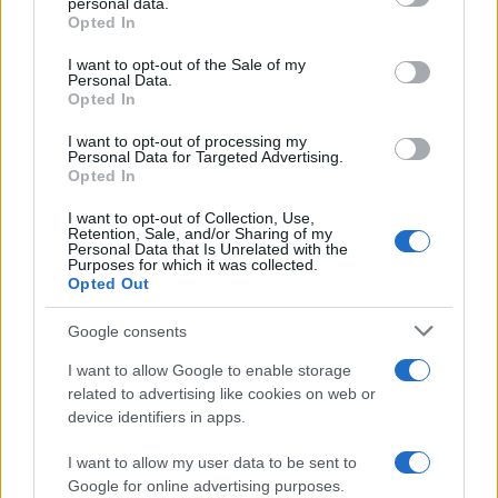
personal data.
Opted In
I want to opt-out of the Sale of my
Personal Data.
Opted In
I want to opt-out of processing my
Personal Data for Targeted Advertising.
Opted In
Funerali in forma privata
I want to opt-out of Collection, Use,
Retention, Sale, and/or Sharing of my
Personal Data that Is Unrelated with the
Purposes for which it was collected.
Opted Out
La camera ardente sarà allestita sabato 6 e
domenica 7 a Milano, in via Bergognone 59,
Google consents
presso l’
Armani
/Teatro. I funerali, invece, su
I want to allow Google to enable storage
espressa richiesta del Fondatore, sono previsti in
related to advertising like cookies on web or
forma privata. “Negli anni – si legge nella nota
device identifiers in apps.
dell’azienda –
Giorgio
Armani
ha creato una
I want to allow my user data to be sent to
visione che dalla moda si è estesa a ogni
Google for online advertising purposes.