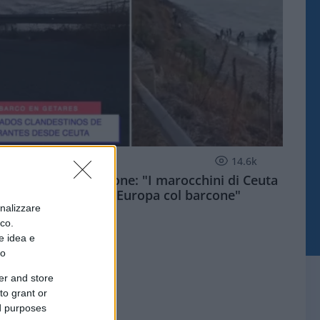
ESTERI
14.6k
Meloni aveva ragione: "I marocchini di Ceuta
sbarcano in Europa col barcone"
onalizzare
ico.
e idea e
to
er and store
to grant or
ed purposes