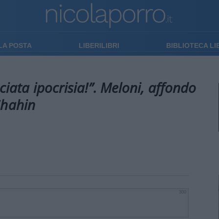
LA POSTA
LIBERILIBRI
BIBLIOTECA L
ciata ipocrisia!”. Meloni, affondo
Shahin
300