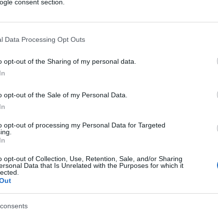
ogle consent section.
irreversibilmente fuori dai piedi.
l Data Processing Opt Outs
o opt-out of the Sharing of my personal data.
In
i 3 anni, gia fatto entrare 400000 e dopo cerca
o opt-out of the Sale of my Personal Data.
sa fai di diverso di loro..a si centr in Albania che
In
to opt-out of processing my Personal Data for Targeted
ing.
In
o opt-out of Collection, Use, Retention, Sale, and/or Sharing
ersonal Data that Is Unrelated with the Purposes for which it
lected.
Out
consents