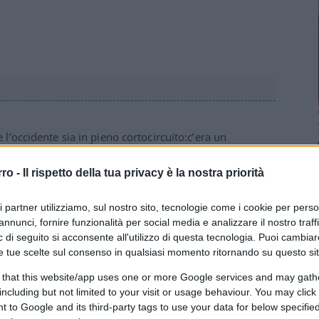
l’occidente sia in pieno cortocircuito:c’era un
 islm terrorista,come se uno non sia figlio
o come esperto)al parlamentare che starnazza sui soliti
rro -
Il rispetto della tua privacy è la nostra priorità
ri partner utilizziamo, sul nostro sito, tecnologie come i cookie per pers
annunci, fornire funzionalità per social media e analizzare il nostro traff
 di seguito si acconsente all'utilizzo di questa tecnologia. Puoi cambiar
e tue scelte sul consenso in qualsiasi momento ritornando su questo si
 that this website/app uses one or more Google services and may gath
including but not limited to your visit or usage behaviour. You may click 
 to Google and its third-party tags to use your data for below specifi
dare l’Italia neanche su una carta geografica.