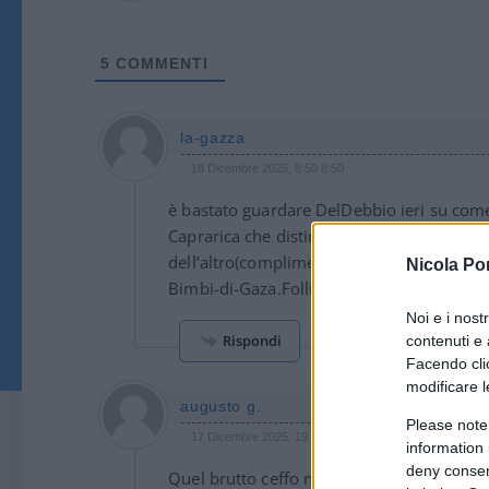
5
COMMENTI
la-gazza
18 Dicembre 2025, 8:50 8:50
è bastato guardare DelDebbio ieri su come 
Caprarica che distingueva islm radicale da
dell’altro(complimenti a chgi l’ha propost
Nicola Po
Bimbi-di-Gaza.Follia pura
Noi e i nost
Rispondi
contenuti e 
Facendo clic
modificare l
augusto g.
Please note
17 Dicembre 2025, 19:26 19:26
information 
deny consent
Quel brutto ceffo non avrebbe dovuto guar