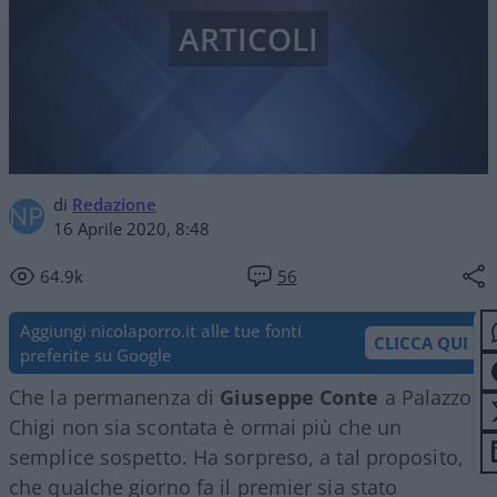
ARTICOLI
di
Redazione
16 Aprile 2020, 8:48
64.9k
56
Aggiungi nicolaporro.it alle tue fonti
CLICCA QUI
preferite su Google
Che la permanenza di
Giuseppe Conte
a Palazzo
Chigi non sia scontata è ormai più che un
semplice sospetto. Ha sorpreso, a tal proposito,
che qualche giorno fa il premier sia stato