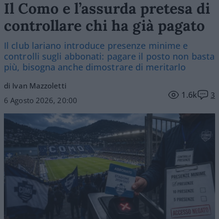
Il Como e l’assurda pretesa di
controllare chi ha già pagato
Il club lariano introduce presenze minime e
controlli sugli abbonati: pagare il posto non basta
più, bisogna anche dimostrare di meritarlo
di Ivan Mazzoletti
1.6k
3
6 Agosto 2026, 20:00