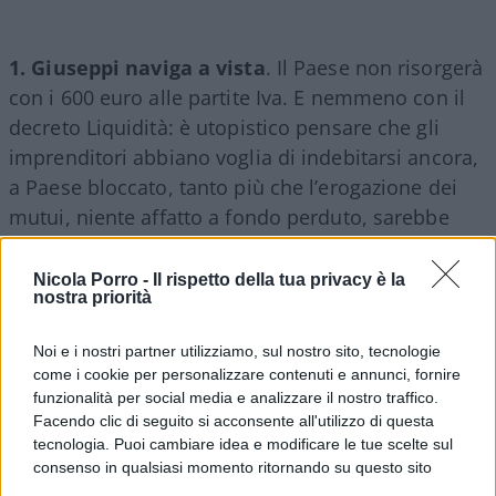
1.
Giuseppi naviga a vista
. Il Paese non risorgerà
con i 600 euro alle partite Iva. E nemmeno con il
decreto Liquidità: è utopistico pensare che gli
imprenditori abbiano voglia di indebitarsi ancora,
a Paese bloccato, tanto più che l’erogazione dei
mutui, niente affatto a fondo perduto, sarebbe
subordinata alla morsa delle valutazioni bancarie
di solvibilità. Conte non ha un piano, non ha un
Nicola Porro -
Il rispetto della tua privacy è la
nostra priorità
pacchetto, sia pure abbozzato, con cui alzare la
posta in Europa. E questo vuoto pneumatico non
Noi e i nostri partner utilizziamo, sul nostro sito, tecnologie
può essere occultato dalla moltiplicazione delle
come i cookie per personalizzare contenuti e annunci, fornire
task force, che hanno origini e attribuzioni poco
funzionalità per social media e analizzare il nostro traffico.
Facendo clic di seguito si acconsente all'utilizzo di questa
chiare e soprattutto paiono essere state mal
tecnologia. Puoi cambiare idea e modificare le tue scelte sul
digerite dallo stesso premier.
Vittorio Colao
, ad
consenso in qualsiasi momento ritornando su questo sito
esempio, gli è stato imposto da
Sergio