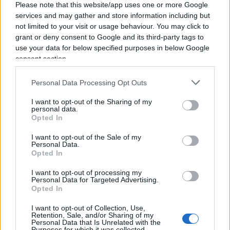
Please note that this website/app uses one or more Google
Mattarella
. Tant’è che Matteo Renzi ha subito
services and may gather and store information including but
utilizzato il super manager per pungolare la
not limited to your visit or usage behaviour. You may click to
leadership di Giuseppi: più che affiancarlo, la task
grant or deny consent to Google and its third-party tags to
use your data for below specified purposes in below Google
force pare debba metterlo sotto tutela.
consent section.
L’establishment, d’altronde, è perfettamente
consapevole che l’economia è una patata bollente:
Personal Data Processing Opt Outs
il Viminale ha recentemente diramato una
I want to opt-out of the Sharing of my
circolare per avvisare i prefetti del rischio di “gravi
personal data.
Opted In
tensioni sociali”, connesse alla nerissima
recessione che si va profilando.
I want to opt-out of the Sale of my
Personal Data.
Opted In
2.
Giuseppi ha irritato il Quirinale
. Mattarella
I want to opt-out of processing my
aveva invocato una sorta di tregua istituzionale,
Personal Data for Targeted Advertising.
Opted In
che forse era l’unica strada per evitare il
governissimo di unità nazionale. E il premier,
I want to opt-out of Collection, Use,
Retention, Sale, and/or Sharing of my
caricato a molla da Rocco Casalino, questa tregua
Personal Data that Is Unrelated with the
Purposes for which it was collected.