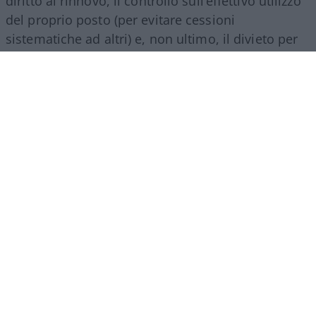
diritto al rinnovo, il controllo sull’effettivo utilizzo
del proprio posto (per evitare cessioni
sistematiche ad altri) e, non ultimo, il divieto per
gli abbonati di indossare i colori della squadra
avversaria. Regole percepite da molti come troppo
invasive nei confronti di chi un titolo d’accesso lo
ha comunque pagato di tasca propria e che hanno
alimentato il sospetto (poi rivelatosi in parte
infondato) che il club potesse arrivare a ritirare
l’abbonamento nel corso della stessa stagione.