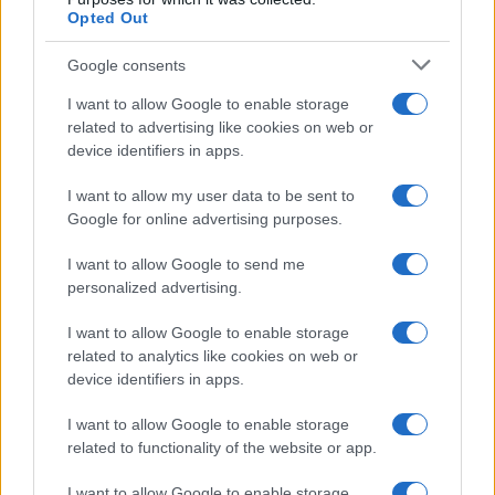
l’ha rotta, usando la sua conferenza stampa per
Opted Out
minacciare l’opposizione. Peraltro, così l’avvocato
ha servito un assist a
Matteo Salvini e Giorgia
Google consents
Meloni
, riportandoli improvvisamente al centro
I want to allow Google to enable storage
della scena: affinché cuocessero nel loro brodo,
related to advertising like cookies on web or
device identifiers in apps.
era molto più utile tenere i toni bassi, proprio
come voleva il presidente della Repubblica. A ciò
I want to allow my user data to be sent to
s’è aggiunta la bomba di Franco Bechis, che sul
Google for online advertising purposes.
Tempo
ha rivelato come Palazzo Chigi si sia
I want to allow Google to send me
procurato per tempo mascherine, gel igienizzanti
personalized advertising.
e persino bombole d’ossigeno, mentre i medici
venivano mandati al massacro. Lo scoop è stato
I want to allow Google to enable storage
related to analytics like cookies on web or
addomesticato, ma il capo dello Stato non potrà
device identifiers in apps.
difendere l’indifendibile in eterno.
I want to allow Google to enable storage
related to functionality of the website or app.
3.
Giuseppi non s’è ancora piegato al
I want to allow Google to enable storage