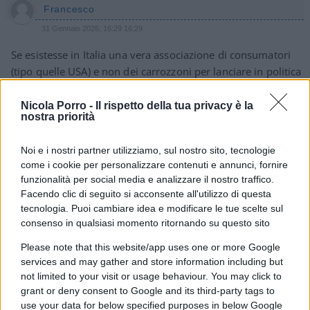
Francesco
31 Gennaio 2026, 16:29 16:29
Se esistesse in Italia una vera associazione di consumatori
(tipo quelle USA) e non dei carrozzoni per lanciare in politica
i loro leader si dovrebbe fare una bella causa a tutti i
comuni per recuperate multe + interessi di tutte le multe
Nicola Porro -
Il rispetto della tua privacy è la
nostra priorità
non dovute in quanto prese con apparecchi non omologati
Noi e i nostri partner utilizziamo, sul nostro sito, tecnologie
Rispondi
come i cookie per personalizzare contenuti e annunci, fornire
funzionalità per social media e analizzare il nostro traffico.
Facendo clic di seguito si acconsente all'utilizzo di questa
Maurizzzio
tecnologia. Puoi cambiare idea e modificare le tue scelte sul
31 Gennaio 2026, 16:12 16:12
consenso in qualsiasi momento ritornando su questo sito
Lana caprina. L’omologazione è l’ennesima pastoia
Please note that this website/app uses one or more Google
burocratica. Per definizione se immetti in commercio
services and may gather and store information including but
un’apparecchio che deve svolgere una funzione e non la fa
not limited to your visit or usage behaviour. You may click to
secondo quanto indicato è FRODE. Non è questione di multe
grant or deny consent to Google and its third-party tags to
use your data for below specified purposes in below Google
non valide. Sarebbe questione di arrestare tutti i venditori di