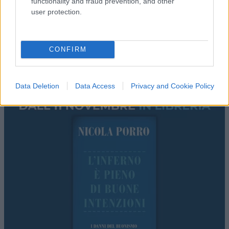
functionality and fraud prevention, and other
user protection.
CONFIRM
Data Deletion
Data Access
Privacy and Cookie Policy