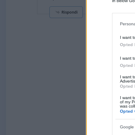
in below Go
Rispondi
Persona
I want t
Opted 
I want t
Opted 
I want 
Advertis
Opted 
I want t
of my P
was col
Opted 
Google 