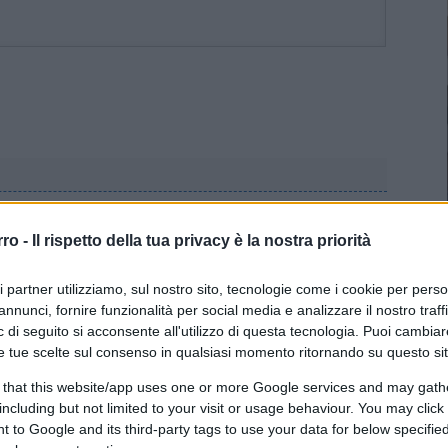
rro -
Il rispetto della tua privacy è la nostra priorità
che a forza di fare radiografie e TAC per scoprire
umori fosse dovuto all’eccesso di radiazioni…..
ri partner utilizziamo, sul nostro sito, tecnologie come i cookie per pers
annunci, fornire funzionalità per social media e analizzare il nostro traff
(2)
VIsualizza le risposte
 di seguito si acconsente all'utilizzo di questa tecnologia. Puoi cambiar
e tue scelte sul consenso in qualsiasi momento ritornando su questo si
 that this website/app uses one or more Google services and may gath
including but not limited to your visit or usage behaviour. You may click 
 to Google and its third-party tags to use your data for below specifi
ccaduto per i dati della GB non è mica molto chiaro.