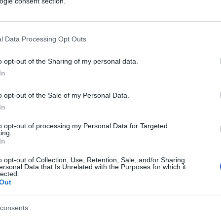
ogle consent section.
strare a tutti le loro mutande sporche
l Data Processing Opt Outs
o opt-out of the Sharing of my personal data.
In
imi.
o opt-out of the Sale of my Personal Data.
guale al mio (20 anni, ottimo stato) dovrei
In
ica e c’e’ la classe energetica.
ssa cosa.
to opt-out of processing my Personal Data for Targeted
ing.
In
(2)
VIsualizza le risposte
o opt-out of Collection, Use, Retention, Sale, and/or Sharing
ersonal Data that Is Unrelated with the Purposes for which it
lected.
Out
consents
n essendo zona turistica e poco lavoro i compratori se e