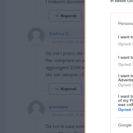
in below Go
I tedeschi dovranno calarsi le brache e mo
Rispondi
Persona
Andrea G.
I want t
19 Marzo 2025, 16:30 16:30
Opted 
Da me i prezzi del nuovo restano elevatiss
I want t
Per comprare un appartamento nuovo, ma u
Opted 
aggiungere 200K mila euro. Ok c’e’ la domot
Ma son sempre +200K per avere +/- la ste
I want 
Advertis
Opted 
Rispondi
I want t
of my P
was col
giuseppe
Opted 
19 Marzo 2025, 10:21 10:21
Google 
Da noi le case sono crollati di prezzo. No