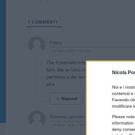
7
COMMENTI
Fabry
20 Marzo 2025, 9:52 9:52
Che il mercato immobiliare sia in bolla lo 
fare. Ma se lanci un treno a grande velocit
Nicola Po
permessi e dei terreni e arrivando ai nuovi 
alta
Noi e i nost
contenuti e 
Rispondi
Facendo clic
modificare l
Please note
Geremia gionson
information 
20 Marzo 2025, 8:31 8:31
deny consent