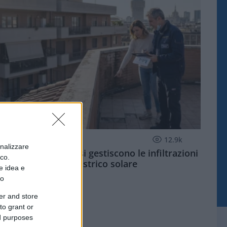
ECONOMIA
12.9k
onalizzare
Condominio: così si gestiscono le infiltrazioni
ico.
da lastrico solare
e idea e
to
er and store
to grant or
ed purposes