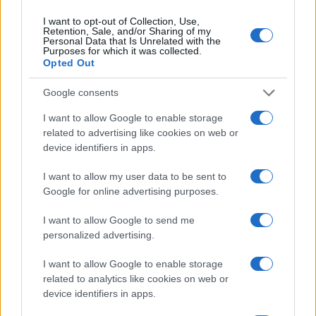
aveva lavorato. Senza entrare in paranoie
I want to opt-out of Collection, Use,
poliziesche, chi affida il denaro deve poter
Retention, Sale, and/or Sharing of my
Personal Data that Is Unrelated with the
controllare autorizzazioni, documenti, eventuali
Purposes for which it was collected.
Opted Out
sanzioni e tutto quanto riguarda il proprio
superconsulente.
Google consents
I want to allow Google to enable storage
related to advertising like cookies on web or
Anche nel caso londinese, l’insegnamento è che
device identifiers in apps.
qualche elemento di sospetto poteva nascere.
I want to allow my user data to be sent to
Questo approfondito esame preliminare non può
Google for online advertising purposes.
essere condotto da chi non ha tempo,
I want to allow Google to send me
probabilmente nemmeno la preparazione
personalized advertising.
adeguata e forse proprio perché il denaro arriva
abbondante è meno attento a come il denaro
I want to allow Google to enable storage
related to analytics like cookies on web or
viene impiegato. Alle promesse di rendimenti
device identifiers in apps.
mirabolanti – purtroppo vale anche per i piccoli