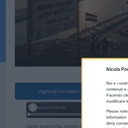
Nicola Po
Immagine generata da AI t
Noi e i nost
contenuti e 
Aggiungi nicolaporro.it alle tue fonti pre
Facendo clic
modificare l
Ascolta l'articolo
Please note
information 
deny consent
Ogni guerra ha danni collaterali, specie 