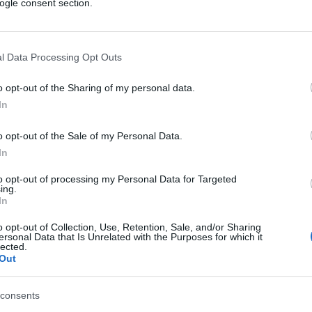
ogle consent section.
eti visibili e ancora di più quelli nascosti. E
ale dei media occidentali, non figura solo
iare e commerciali dei
Paesi del Golfo
,
l Data Processing Opt Outs
dustria turistica.
o opt-out of the Sharing of my personal data.
In
to che si protrarranno probabilmente per
o opt-out of the Sale of my Personal Data.
e il suo utilizzo post-posto di anni anche
In
do e il sistema di ferrovie e di strade che
to opt-out of processing my Personal Data for Targeted
te scavato nel deserto avrebbero dovuto
ing.
In
opa.
o opt-out of Collection, Use, Retention, Sale, and/or Sharing
ersonal Data that Is Unrelated with the Purposes for which it
lected.
 colosso da
16 miliardi di investimento
,
Out
italiana
Technital
(che ne dirige i lavori) per
ercizio sulla rotta fra
l’Estremo Oriente e
consents
ti sorti come funghi proprio nel Golfo