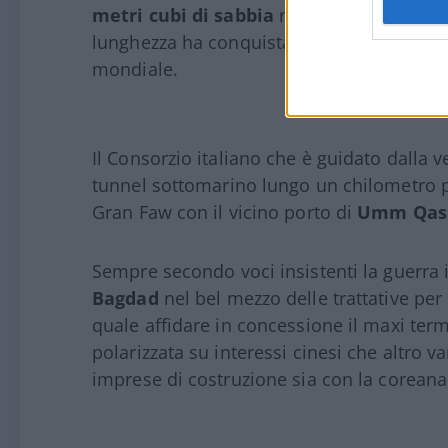
metri cubi di sabbia
rimossi dai fondali,
lunghezza ha conquistato a oggi, con i su
mondiale.
Il Consorzio italiano che è guidato dalla 
tunnel sottomarino lungo un chilometro pe
Gran Faw con il vicino porto di
Umm Qas
Sempre secondo voci insistenti la guerra 
Bagdad
nel bel mezzo delle trattative per
quale affidare in concessione il maxi termi
polarizzata su interessi cinesi che altro 
imprese di costruzione sia con la coreana