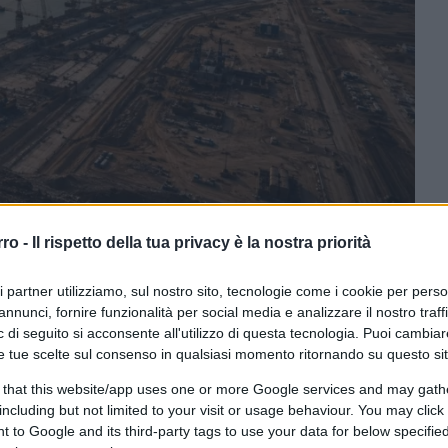
rro -
Il rispetto della tua privacy è la nostra priorità
ramite GPT Image 1.5 di OpenAI
ri partner utilizziamo, sul nostro sito, tecnologie come i cookie per pers
annunci, fornire funzionalità per social media e analizzare il nostro traff
ferite su Google
CLICCA QUI
 di seguito si acconsente all'utilizzo di questa tecnologia. Puoi cambiar
e tue scelte sul consenso in qualsiasi momento ritornando su questo si
 that this website/app uses one or more Google services and may gath
0:00
/
--:--
including but not limited to your visit or usage behaviour. You may click 
 to Google and its third-party tags to use your data for below specifi
se si conclude con una pseudo intesa del