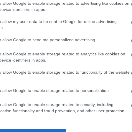
o allow Google to enable storage related to advertising like cookies on
evice identifiers in apps.
o allow my user data to be sent to Google for online advertising
s.
to per il quale ora si vocifera di traffici
 un grattacielo per ospitare una cantina) le
to allow Google to send me personalized advertising.
o di Hormuz (fonti non ufficiali parlano di
o allow Google to enable storage related to analytics like cookies on
non imbattersi in mine); ma a peggiorare la
evice identifiers in apps.
issime elezioni politiche in Iran che hanno
i funzionari pro-Iran nei ministeri la cui
o allow Google to enable storage related to functionality of the website
 nuove infrastrutture e sul porto di
Al Faw
.
nte base della
Marina militare irakena
,
o allow Google to enable storage related to personalization.
dotato di una banchina di oltre 2 chilometri
ità di
600 metri
.
o allow Google to enable storage related to security, including
cation functionality and fraud prevention, and other user protection.
i banchinamento, quelli di dragaggio, in
no portuale per un totale di
230 milioni di