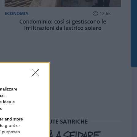
ECONOMIA
12.6k
Condominio: così si gestiscono le
infiltrazioni da lastrico solare
onalizzare
ico.
e idea e
to
er and store
SEDUTE SATIRICHE
to grant or
ed purposes