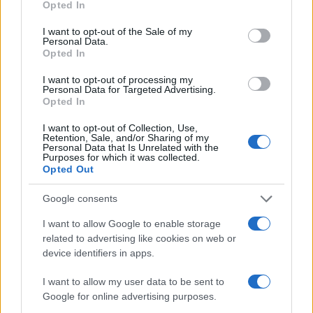
l’intero investimento in tutti i terminal avrebbe
Opted In
tempi piu’ lunghi.
I want to opt-out of the Sale of my
Personal Data.
Opted In
I want to opt-out of processing my
I vertici della holding che possiede il 100% delle
Personal Data for Targeted Advertising.
azioni di Heathrow hanno sottolineato come il
Opted In
maxi investimento sia garantito da un quadro
I want to opt-out of Collection, Use,
regolatorio che consente il decollo di grandi
Retention, Sale, and/or Sharing of my
Personal Data that Is Unrelated with the
infrastrutture, senza intoppi di tipo burocratico.
Purposes for which it was collected.
Opted Out
Il piano di sviluppo prevede anche un
Google consents
potenziamento della capacità ferroviaria e
I want to allow Google to enable storage
percorsi pedonali e ciclabili, per ridurre l’impatto
related to advertising like cookies on web or
device identifiers in apps.
locale e ambientale. Un nuovo tunnel stradale,
due nuovi svincoli dedicati e miglioramenti alla
I want to allow my user data to be sent to
stazione di autobus e pullman più trafficata del
Google for online advertising purposes.
Regno Unito renderanno più facile raggiungere