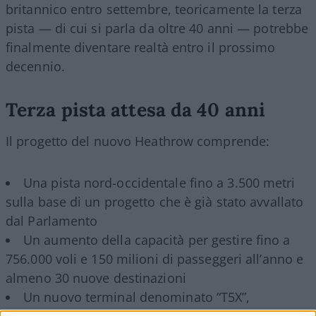
britannico entro settembre, teoricamente la terza
pista — di cui si parla da oltre 40 anni — potrebbe
finalmente diventare realtà entro il prossimo
decennio.
Terza pista attesa da 40 anni
Il progetto del nuovo Heathrow comprende:
Una pista nord-occidentale fino a 3.500 metri
sulla base di un progetto che è già stato avvallato
dal Parlamento
Un aumento della capacità per gestire fino a
756.000 voli e 150 milioni di passeggeri all’anno e
almeno 30 nuove destinazioni
Un nuovo terminal denominato “T5X”,
l’espansione del Terminal 2 e tre nuovi terminal