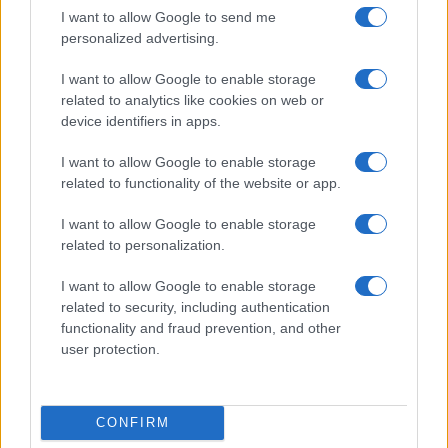
I want to allow Google to send me
l’aeroporto.
personalized advertising.
Francesi, Fondi arabi, australiani
I want to allow Google to enable storage
related to analytics like cookies on web or
e cinesi
device identifiers in apps.
I want to allow Google to enable storage
related to functionality of the website or app.
La holding si è ampiamente coperta anche dal
punto di vista ambientale e ambientalista,
I want to allow Google to enable storage
confermando l’impegno a raggiungere le zero
related to personalization.
emissioni nette entro il 2050, e abbattendo anche
I want to allow Google to enable storage
i livelli di rumore. L’aeroporto che ha già ridotto le
related to security, including authentication
emissioni di carbonio dei voli di circa il 10% dal
functionality and fraud prevention, and other
user protection.
2019, e quelle a terra del 15% ha abbattuto
“l’impronta sonora” del 41% dal 2006 e tutti i
monitoraggi della qualità dell’aria intorno
CONFIRM
all’aeroporto rispettano i limiti previsti.