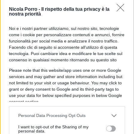
satelliti
Nicola Porro -
Il rispetto della tua privacy è la
nostra priorità
Noi e i nostri partner utilizziamo, sul nostro sito, tecnologie
L’investimento si articola in tre elementi principali:
come i cookie per personalizzare contenuti e annunci, fornire
funzionalità per social media e analizzare il nostro traffico.
Facendo clic di seguito si acconsente all'utilizzo di questa
21 miliardi di sterline per la nuova pista e le
tecnologia. Puoi cambiare idea e modificare le tue scelte sul
infrastrutture aeroportuali
consenso in qualsiasi momento ritornando su questo sito
12 miliardi per nuove capacità di terminal e
Please note that this website/app uses one or more Google
aree di sosta, incluso il nuovo T5X
services and may gather and store information including but
not limited to your visit or usage behaviour. You may click to
15 miliardi per la modernizzazione
grant or deny consent to Google and its third-party tags to
dell’aeroporto esistente tramite l’espansione del
use your data for below specified purposes in below Google
Terminal 2 e la chiusura definitiva del Terminal 3
consent section.
Personal Data Processing Opt Outs
Una terza pista e le infrastrutture di supporto
potrebbero essere pronte entro il 2034
, mentre
I want to opt-out of the Sharing of my
personal data.