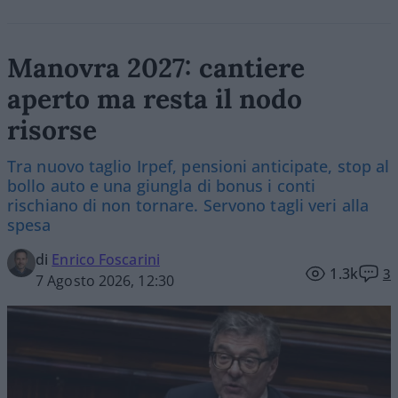
Manovra 2027: cantiere
aperto ma resta il nodo
risorse
Tra nuovo taglio Irpef, pensioni anticipate, stop al
bollo auto e una giungla di bonus i conti
rischiano di non tornare. Servono tagli veri alla
spesa
di
Enrico Foscarini
1.3k
3
7 Agosto 2026, 12:30