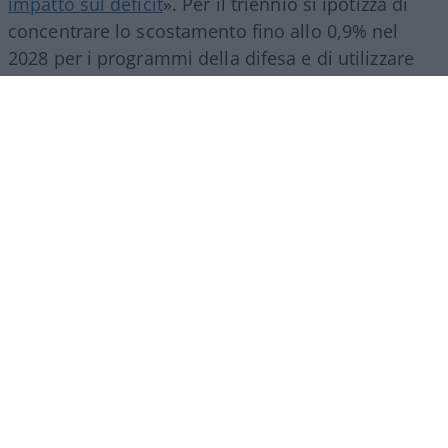
impatto sul deficit
»
. Per il triennio si ipotizza di
concentrare lo scostamento fino allo 0,9% nel
2028 per i programmi della difesa e di utilizzare
fino allo 0,3% all’anno (circa 7 miliardi di euro
annui) per gli investimenti energetici
. Imputare
uscite strategiche sul deficit non cancella il debito
sovrano né garantisce una riserva a fondo perduto
per finanziare spesa corrente o sgravi fiscali
strutturali.