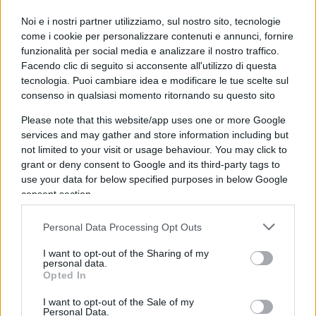
Un primo elemento
da sottolineare attiene alla
Noi e i nostri partner utilizziamo, sul nostro sito, tecnologie
come i cookie per personalizzare contenuti e annunci, fornire
crescita dei volumi di ricerca: nel solo mese di
funzionalità per social media e analizzare il nostro traffico.
ottobre, infatti, le ricerche sul termine inflazione
Facendo clic di seguito si acconsente all'utilizzo di questa
hanno incassato due picchi, rispettivamente il 13
tecnologia. Puoi cambiare idea e modificare le tue scelte sul
consenso in qualsiasi momento ritornando su questo sito
e il 28 ottobre.
Please note that this website/app uses one or more Google
services and may gather and store information including but
Un secondo dato
, forse ancor più interessante,
not limited to your visit or usage behaviour. You may click to
riguarda
la geografia delle ricerche.
grant or deny consent to Google and its third-party tags to
use your data for below specified purposes in below Google
consent section.
Ebbene, le prime dieci regioni che in assoluto
Personal Data Processing Opt Outs
hanno fatto registrare una mole di interesse
I want to opt-out of the Sharing of my
superiore a tutte le altre sono quelle del centro-
personal data.
Opted In
nord. E a ben guardare tra queste le prime cinque
sono tutte regioni dell’Italia settentrionale: Valle
I want to opt-out of the Sale of my
Personal Data.