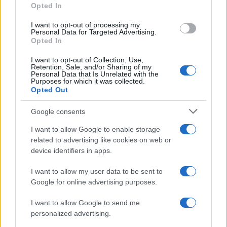
d’Aosta, Emilia Romagna, Lombardia, Piemonte e
Opted In
Liguria.
I want to opt-out of processing my
Personal Data for Targeted Advertising.
Opted In
I want to opt-out of Collection, Use,
Retention, Sale, and/or Sharing of my
Personal Data that Is Unrelated with the
Purposes for which it was collected.
Opted Out
Google consents
I want to allow Google to enable storage
related to advertising like cookies on web or
device identifiers in apps.
I want to allow my user data to be sent to
Un terzo indicatore
che la dice lunga sulle
Google for online advertising purposes.
ragioni della ricerca lo fornisce l’elenco degli
I want to allow Google to send me
argomenti correlati con la chiave di ricerca
personalized advertising.
principale. Al quarto posto, tra gli argomenti più