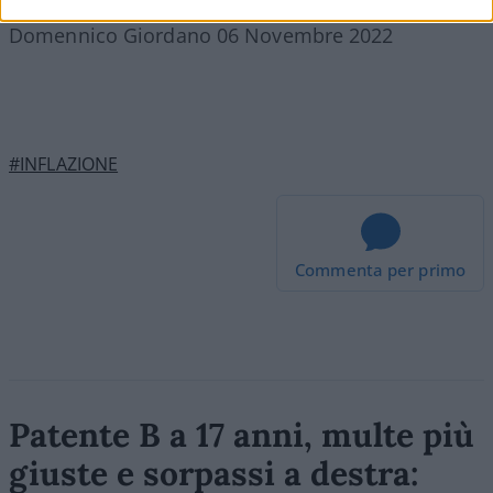
Domennico Giordano 06 Novembre 2022
#INFLAZIONE
Commenta per primo
Patente B a 17 anni, multe più
giuste e sorpassi a destra: