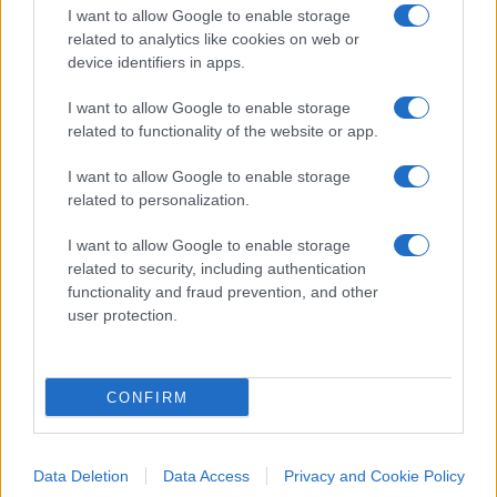
I want to allow Google to enable storage
cercati, troviamo
“buono del tesoro pluriennali
”,
related to analytics like cookies on web or
mentre al sesto, tragli argomenti correlati in
device identifiers in apps.
aumento, c’è la
“perequazione automatica delle
I want to allow Google to enable storage
pensioni”
.
related to functionality of the website or app.
I want to allow Google to enable storage
related to personalization.
I want to allow Google to enable storage
related to security, including authentication
Insomma, due diffuse preoccupazioni di un
functionality and fraud prevention, and other
pubblico specifico, quello dei pensionati, che
user protection.
ovviamente sono maggiormente esposti alla
costante crescita dell’erosione del potere
d’acquisto delle rendite
CONFIRM
Data Deletion
Data Access
Privacy and Cookie Policy