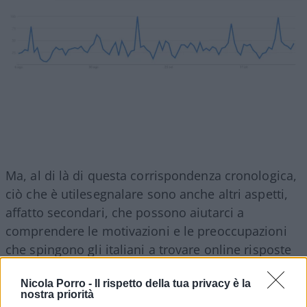
Ma, al di là di questa corrispondenza cronologica,
ciò che è utilesegnalare sono anche altri aspetti,
affatto secondari, che possono aiutarci a
comprendere le motivazioni e le preoccupazioni
che spingono gli italiani a trovare online risposte
“confortanti”.
Nicola Porro -
Il rispetto della tua privacy è la
nostra priorità