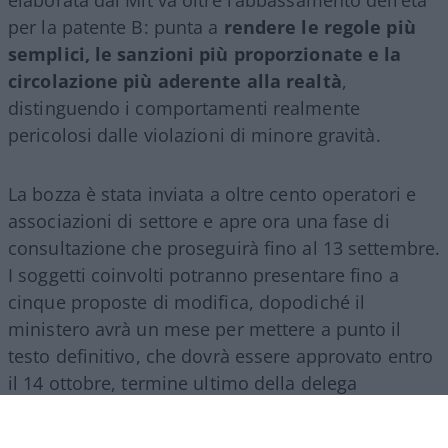
per la patente B: punta a
rendere le regole più
semplici, le sanzioni più proporzionate e la
circolazione più aderente alla realtà
,
distinguendo i comportamenti realmente
pericolosi dalle violazioni di minore gravità.
La bozza è stata inviata a oltre cento operatori e
associazioni di settore e apre ora una fase di
consultazione che proseguirà fino al 13 settembre.
I soggetti coinvolti potranno presentare fino a
cinque proposte di modifica, dopodiché il
ministero avrà un mese per mettere a punto il
testo definitivo, che dovrà essere approvato entro
il 14 ottobre, termine ultimo della delega
legislativa contenuta nella riforma del 2024.