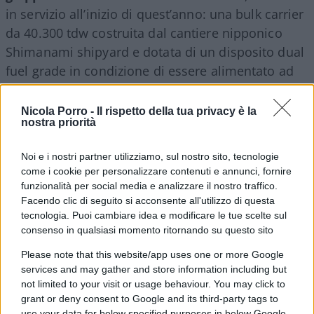
in servizio all’inizio di quest’anno: una bulk carrier
da 40.300 tdw costruita dal cantiere nipponico
Shimanami shipyard e dotata di un disposito dual
fuel grade in condizione di essere alimentato ad
ammonia. Inoltre, la Sider Miramare, 39.172 dwt,
costruita nel 2019 dal cantiere Kurushima
Nicola Porro -
Il rispetto della tua privacy è la
nostra priorità
shipbuilding; quindi la Bolten Armony, di 37.155
dwt costruita nel 2020 dal cantiere, anche questo
Noi e i nostri partner utilizziamo, sul nostro sito, tecnologie
nipponico, Onomichi Shipyard.
come i cookie per personalizzare contenuti e annunci, fornire
funzionalità per social media e analizzare il nostro traffico.
Facendo clic di seguito si acconsente all'utilizzo di questa
Dal Giappone navi a tecnologia
tecnologia. Puoi cambiare idea e modificare le tue scelte sul
avanzata
consenso in qualsiasi momento ritornando su questo sito
Please note that this website/app uses one or more Google
services and may gather and store information including but
“Specie per le navi più grandi – afferma
Vincenzo
not limited to your visit or usage behaviour. You may click to
Romeo, Ceo di Nova Marine Carriers
– la scelta
grant or deny consent to Google and its third-party tags to
use your data for below specified purposes in below Google