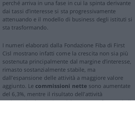
perché arriva in una fase in cui la spinta derivante
dai tassi d’interesse si sta progressivamente
attenuando e il modello di business degli istituti si
sta trasformando.
I numeri elaborati dalla Fondazione Fiba di First
Cisl mostrano infatti come la crescita non sia più
sostenuta principalmente dal margine d’interesse,
rimasto sostanzialmente stabile, ma
dall’espansione delle attività a maggiore valore
aggiunto. Le
commissioni nette
sono aumentate
del 6,3%, mentre il risultato dell’attività
assicurativa è cresciuto del 24,2%, confermando il
ruolo sempre più centrale del
wealth
management
, della consulenza finanziaria e del
risparmio gestito.