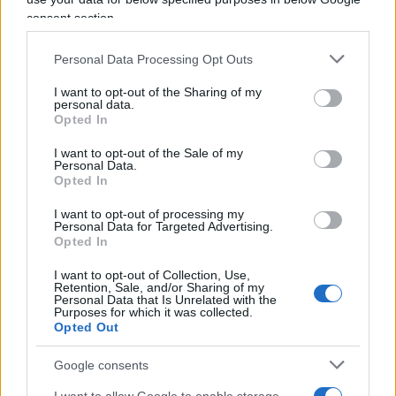
è quello di una qualità tecnologica superiore
consent section.
garantita in questo caso da cantieri giapponesi
specializzati ormai da decenni nella progettazione
Personal Data Processing Opt Outs
e realizzazione di questa tipologia di navi”.
I want to opt-out of the Sharing of my
personal data.
Opted In
In parallelo Nova Marine Carriers ha proceduto
alla
vendita di quattro navi bulk carrier
(tutte
I want to opt-out of the Sale of my
Personal Data.
costruite fra il 2014 e il 2015 in cantieri della
Opted In
Repubblica popolare cinese; si tratta della
I want to opt-out of processing my
Carolina Bolten, della Carlotta Bolten, della
Personal Data for Targeted Advertising.
Opted In
Morgos Bolten e della Sider Maria.
I want to opt-out of Collection, Use,
Retention, Sale, and/or Sharing of my
Personal Data that Is Unrelated with the
Purposes for which it was collected.
Complessivamente la società di navigazione
Opted Out
conta su una flotta di più di 100 navi
che sarà
Google consents
ulteriormente potenziata a fine anno con l’entrata