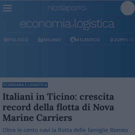
POLITICO
MILANO
ATLANTICO
ZUPPA DI
ECONOMIA E LOGISTICA
Italiani in Ticino: crescita
record della flotta di Nova
Marine Carriers
Oltre le cento navi la flotta delle famiglie Romeo