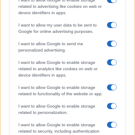
I want to allow Google to enable storage
in servizio di una bulker da 8000 dwt, da altre due
related to advertising like cookies on web or
nel 2025 e da una quarta, con queste
device identifiers in apps.
caratteristiche, nel 2026; tutte navi già
commissionate ai cantieri cinesi e che saranno
I want to allow my user data to be sent to
Google for online advertising purposes.
impiegate in una delle 18 joint venture companies
che vedono impegnata Nova Marine Carriers.
I want to allow Google to send me
personalized advertising.
Il nostro obiettivo prioritario – prosegue
Vincenzo
I want to allow Google to enable storage
Romeo
– è quello di garantire sempre e
related to analytics like cookies on web or
device identifiers in apps.
comunque un servizio qualitativamente alto alla
nostra clientela. Obiettivo che siamo riuscito a
I want to allow Google to enable storage
perseguire anche nel momento difficile della crisi
related to functionality of the website or app.
in Mar Nero e specialmente in Mar Rosso. Fra i
I want to allow Google to enable storage
primi ad abbandonare la zona calda nel mirino dei
related to personalization.
ribelli Houthi schierando tutta la capacità
operativa della flotta in grado di compensare
I want to allow Google to enable storage
related to security, including authentication
l’allungamento delle rotte e garantire gli impegni