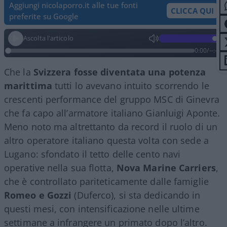
Aggiungi nicolaporro.it alle tue fonti
CLICCA QUI
preferite su Google
Ascolta l'articolo
0:00
/
--:--
Che la
Svizzera fosse diventata una potenza
marittima
tutti lo avevano intuito scorrendo le
crescenti performance del gruppo MSC di Ginevra
che fa capo all’armatore italiano Gianluigi Aponte.
Meno noto ma altrettanto da record il ruolo di un
altro operatore italiano questa volta con sede a
Lugano: sfondato il tetto delle cento navi
operative nella sua flotta,
Nova Marine Carriers
,
che è controllato pariteticamente dalle famiglie
Romeo e Gozzi
(Duferco), si sta dedicando in
questi mesi, con intensificazione nelle ultime
settimane a infrangere un primato dopo l’altro.