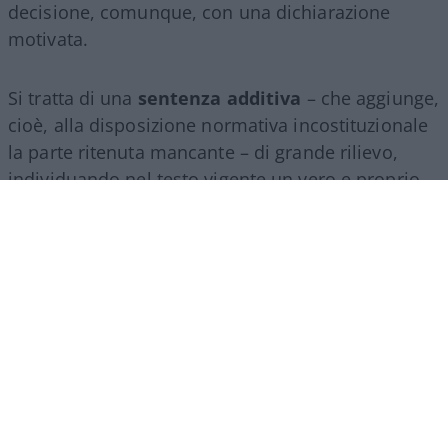
decisione, comunque, con una dichiarazione
motivata.
Si tratta di una
sentenza additiva
– che aggiunge,
cioè, alla disposizione normativa incostituzionale
la parte ritenuta mancante – di grande rilievo,
individuando nel testo vigente un vero e proprio
vulnus di natura costituzionale. Infatti, la citata
legge n. 237 del 2012 attribuiva al Guardasigilli un
ruolo esclusivo, ma non fissava tempi stringenti,
non regolava adeguatamente l’eventuale inerzia e
non imponeva di rendere esplicite e controllabili
le ragioni di un diniego.