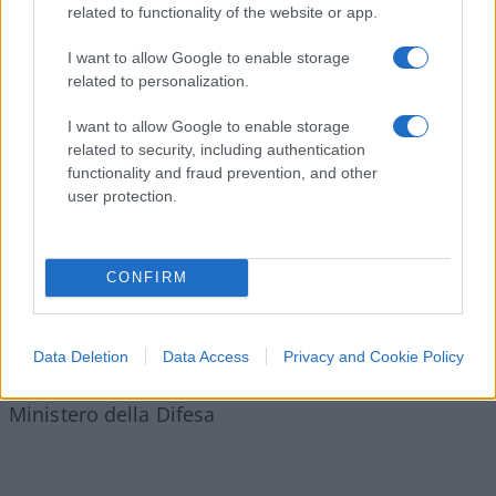
related to functionality of the website or app.
Delle due l’una: o è uno Stato idoneo oppure no.
I want to allow Google to enable storage
related to personalization.
I want to allow Google to enable storage
Bisognerà decidere, per il prossimo futuro
related to security, including authentication
dunque, quale potere si occuperà per la nostra
functionality and fraud prevention, and other
nazione di politica estera.
user protection.
Annalisa Imparato
CONFIRM
*Sostituto Procuratore della Repubblica,
Consulente Giuridico della Commissione
parlamentare Ecomafia e Consulente giuridico per
Data Deletion
Data Access
Privacy and Cookie Policy
la formazione del personale militare per il
Ministero della Difesa