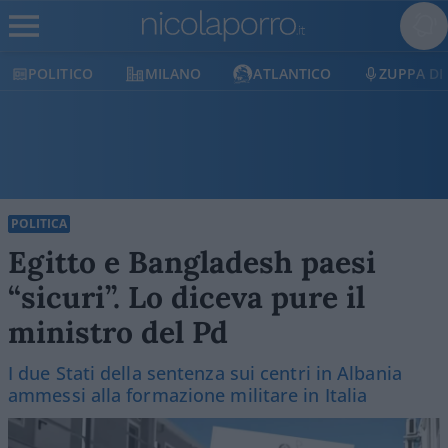
CO
MILANO
ATLANTICO
ZUPPA DI PORRO
POLITICA
Egitto e Bangladesh paesi
“sicuri”. Lo diceva pure il
ministro del Pd
I due Stati della sentenza sui centri in Albania
ammessi alla formazione militare in Italia