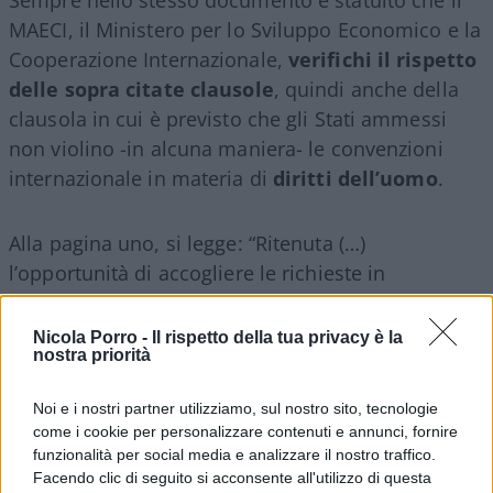
MAECI, il Ministero per lo Sviluppo Economico e la
Cooperazione Internazionale,
verifichi il rispetto
delle sopra citate clausole
, quindi anche della
clausola in cui è previsto che gli Stati ammessi
non violino -in alcuna maniera- le convenzioni
internazionale in materia di
diritti dell’uomo
.
Alla pagina uno, si legge: “Ritenuta (…)
l’opportunità di accogliere le richieste in
considerazione delle esigenze di politica estera e
degli amichevoli rapporti intercorrente tra l’Italia e
Nicola Porro -
Il rispetto della tua privacy è la
nostra priorità
gli Stati interessati”.
Noi e i nostri partner utilizziamo, sul nostro sito, tecnologie
come i cookie per personalizzare contenuti e annunci, fornire
funzionalità per social media e analizzare il nostro traffico.
È ovvio ed è superfluo dire che tali documenti
Facendo clic di seguito si acconsente all'utilizzo di questa
redatti dal Ministero della Difesa, hanno alla base