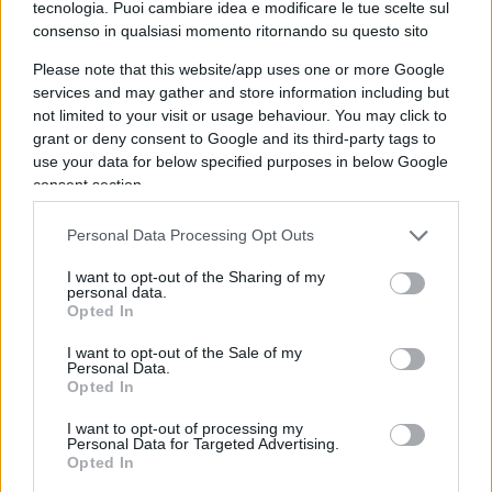
tecnologia. Puoi cambiare idea e modificare le tue scelte sul
elementi valutativi quantomai precisi ed
consenso in qualsiasi momento ritornando su questo sito
aderenti
. In primo luogo perché esistono i nostri
Please note that this website/app uses one or more Google
canali diplomatici nazionali che vivono in quegli
services and may gather and store information including but
Stati, diplomatici, ufficiali di collegamento delle
not limited to your visit or usage behaviour. You may click to
grant or deny consent to Google and its third-party tags to
Forze Armate, altri organi, che sono il termometro
use your data for below specified purposes in below Google
dello stato di salute di quelle nazioni, che,
consent section.
certamente, ben relazionerebbero nel caso in cui
ci fossero discrepanze rispetto alle condizioni
Personal Data Processing Opt Outs
richieste per l’ammissione.
I want to opt-out of the Sharing of my
personal data.
Opted In
A questo punto, da operatore del diritto, che basa
I want to opt-out of the Sale of my
il proprio convincimento su prove documentali
Personal Data.
certe, ritengo ovviamente, fino a prova contraria,
Opted In
che i documenti di Stato -redatti da chi è deputato
I want to opt-out of processing my
a fare questo-,
non possano essere considerati
Personal Data for Targeted Advertising.
Opted In
carta straccia
. Nel dettaglio, se gli organi