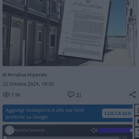
di Annalisa Imparato
22 Ottobre 2024, 18:30
7.9k
31
Aggiungi nicolaporro.it alle tue fonti
CLICCA QUI
preferite su Google
Ascolta l'articolo
0:00
/
--:--