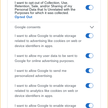
costituzionalmente preposti agli esteri, Farnesina
I want to opt-out of Collection, Use,
Retention, Sale, and/or Sharing of my
e Difesa, ritengono questi Stati
“idonei” nel
Personal Data that Is Unrelated with the
Purposes for which it was collected.
rispetto dei diritti umani
, nessun altro organo
Opted Out
può valicare tale funzione, soprattutto a livello
Google consents
informativo, perché sono gli unici detentori di tale
prerogativa.
I want to allow Google to enable storage
related to advertising like cookies on web or
device identifiers in apps.
I want to allow my user data to be sent to
Allo stesso modo, pertanto, preoccupa che l’Egitto
Google for online advertising purposes.
sia stato ritenuto paese non sicuro: difatti l’intera
Europa, gli Esteri dell’intera Europa, compresa
I want to allow Google to send me
personalized advertising.
ovviamente l’Italia, nel marzo 2024, hanno siglato
un memorandum, alla presenza del presidente
I want to allow Google to enable storage
Ursula Von Der Leyen
, in cui è stato stabilito che
related to analytics like cookies on web or
l’Egitto fosse idoneo per ospitare parte dei
device identifiers in apps.
rifugiati provenienti dalla Striscia di Gaza.
I want to allow Google to enable storage